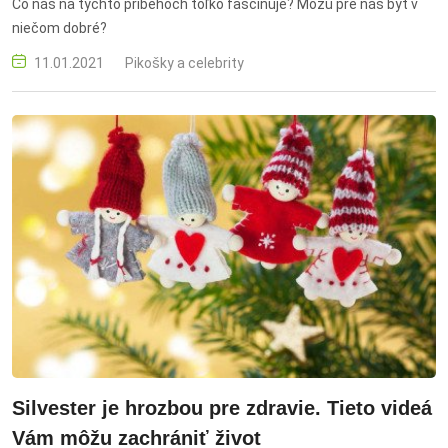
Čo nás na týchto príbehoch toľko fascinuje? Môžu pre nás byť v
niečom dobré?
11.01.2021
Pikošky a celebrity
Silvester je hrozbou pre zdravie. Tieto videá
Vám môžu zachrániť život