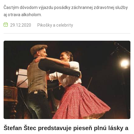
Častým dôvodom výjazdu posádky záchrannej zdravotnej služby
aj otrava alkoholom.
29.12.2020
Pikošky a celebrity
Štefan Štec predstavuje pieseň plnú lásky a