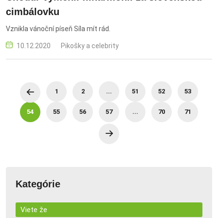
cimbálovku
Vznikla vánoční píseň Síla mít rád.
10.12.2020
Pikošky a celebrity
1
2
...
51
52
53
54
55
56
57
...
70
71
Kategórie
Viete že