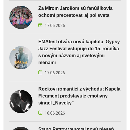
Za Mirom Jarošom sú fanúšikovia
ochotní precestovať aj pol sveta
17.06.2026
EMAfest otvára novú kapitolu. Gypsy
Jazz Festival vstupuje do 15. ročníka
s novým názvom aj svetovými
menami
17.06.2026
Rockoví romantici z východu: Kapela
Flegment predstavuje emotívny
singel „Naveky“
16.06.2026
Stano Petrov venoval novú pieseň