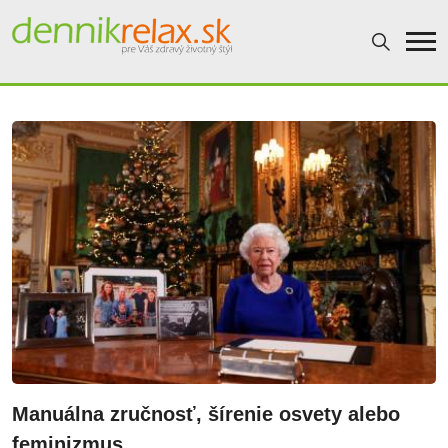
Dennikrelax
Manuálna zručnosť, šírenie osvety alebo
feminizmus