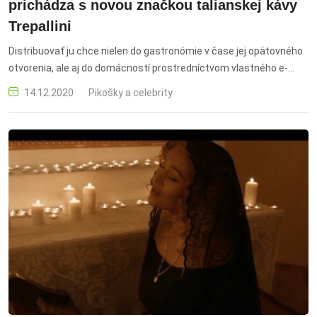
prichádza s novou značkou talianskej kávy
Trepallini
Distribuovať ju chce nielen do gastronómie v čase jej opätovného
otvorenia, ale aj do domácností prostredníctvom vlastného e-
shopu.
14.12.2020
Pikošky a celebrity