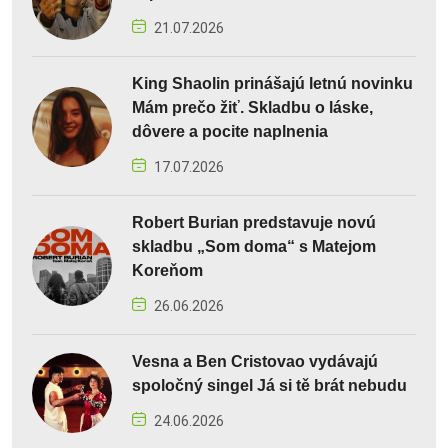
21.07.2026
King Shaolin prinášajú letnú novinku
Mám prečo žiť. Skladbu o láske,
dôvere a pocite naplnenia
17.07.2026
Robert Burian predstavuje novú
skladbu „Som doma“ s Matejom
Koreňom
26.06.2026
Vesna a Ben Cristovao vydávajú
spoločný singel Já si tě brát nebudu
24.06.2026