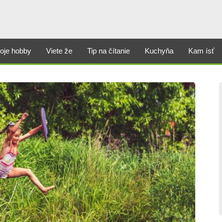
oje hobby
Viete že
Tip na čítanie
Kuchyňa
Kam ísť