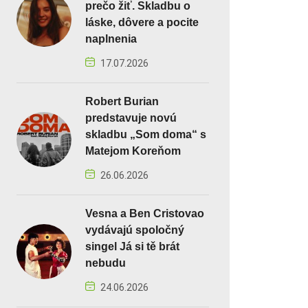
prečo žiť. Skladbu o
láske, dôvere a pocite
naplnenia
17.07.2026
Robert Burian
predstavuje novú
skladbu „Som doma“ s
Matejom Koreňom
26.06.2026
Vesna a Ben Cristovao
vydávajú spoločný
singel Já si tě brát
nebudu
24.06.2026