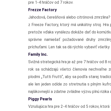
pre 1-4 hráčov od 7 rokov.
Frezze Factory
Jahodová, čerešňová alebo citrónová zmrzlina?
z Freeze Factory, ktorý má unikátny stroj. Hra
pretože vďaka vynálezu dokáže dať do kornútka
správne namiešať požadované druhy zmrzlin
príchuťami. Len tak sa dá rýchlo vybaviť všetky 
Family Inc.
Svižná strategická hra je až pre 7 hráčov od 8 r
rok sa schádzajú všetci členovia nechvaľne z
plodmi „Tutti Frutti“, aby sa podľa starej tradíc
ale len jeden odíde zo stretnutia s plným kufr
najšikovnejší a zdatne zvládne výzvu plnú rizika 
Piggy Pearls
Vzrušujúca hra pre 2-4 hráčov od 5 rokov, ktorá