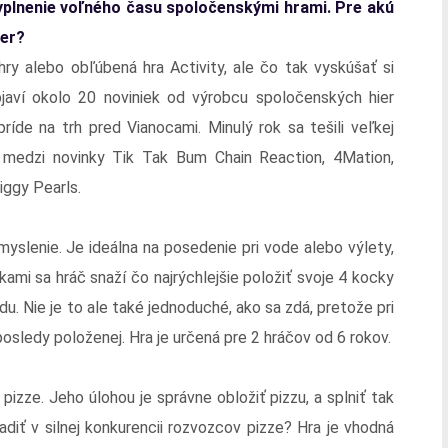
vyplnenie voľného času spoločenskými hrami. Pre akú
ber?
ry alebo obľúbená hra Activity, ale čo tak vyskúšať si
aví okolo 20 noviniek od výrobcu spoločenských hier
príde na trh pred Vianocami. Minulý rok sa tešili veľkej
 medzi novinky Tik Tak Bum Chain Reaction, 4Mation,
iggy Pearls.
yslenie. Je ideálna na posedenie pri vode alebo výlety,
ami sa hráč snaží čo najrýchlejšie položiť svoje 4 kocky
u. Nie je to ale také jednoduché, ako sa zdá, pretože pri
posledy položenej. Hra je určená pre 2 hráčov od 6 rokov.
pizze. Jeho úlohou je správne obložiť pizzu, a splniť tak
adiť v silnej konkurencii rozvozcov pizze? Hra je vhodná