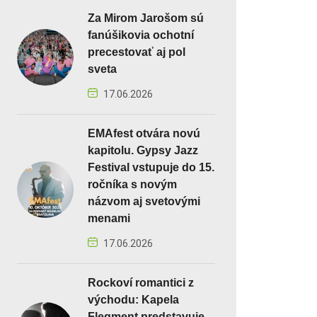
Za Mirom Jarošom sú
fanúšikovia ochotní
precestovať aj pol
sveta
17.06.2026
EMAfest otvára novú
kapitolu. Gypsy Jazz
Festival vstupuje do 15.
ročníka s novým
názvom aj svetovými
menami
17.06.2026
Rockoví romantici z
východu: Kapela
Flegment predstavuje