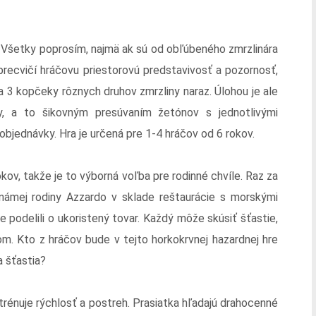
 Všetky poprosím, najmä ak sú od obľúbeného zmrzlinára
 precvičí hráčovu priestorovú predstavivosť a pozornosť,
 3 kopčeky rôznych druhov zmrzliny naraz. Úlohou je ale
y, a to šikovným presúvaním žetónov s jednotlivými
objednávky. Hra je určená pre 1-4 hráčov od 6 rokov.
okov, takže je to výborná voľba pre rodinné chvíle. Raz za
námej rodiny Azzardo v sklade reštaurácie s morskými
ie podelili o ukoristený tovar. Každý môže skúsiť šťastie,
om. Kto z hráčov bude v tejto horkokrvnej hazardnej hre
a šťastia?
 trénuje rýchlosť a postreh. Prasiatka hľadajú drahocenné