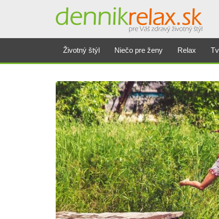
Životný štýl
Niečo pre ženy
Relax
Tv