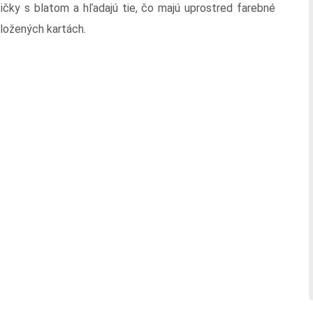
štičky s blatom a hľadajú tie, čo majú uprostred farebné
vyložených kartách.