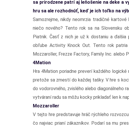
sa prirodzene patrí aj leňošenie na deke a 
hru sa ale rozhodnúť, keď je ich toľko na vý
Samozrejme, nikdy neomrzia tradičné kartové h
niečo nového? Tento rok sa na Slovensku obj
Piatnik. Časť z nich je už k dostaniu a ďalšia 
obľube Activity Knock Out. Tento rok patria
Mozzaroller, Frezze Factory, Family Inc. alebo P
4Mation
Hra 4Mation poriadne preverí každého logické m
pretože sa zmestí do každej tašky. V hre s kock
do vodorovného, zvislého alebo diagonálneho rad
vytváraní radu sa môžu kocky prikladať len k na
Mozzaroller
V tejto hre predstavuje hráč rýchleho rozvozcu 
čo najviac prianí zákazníkov. Podarí sa mu pres