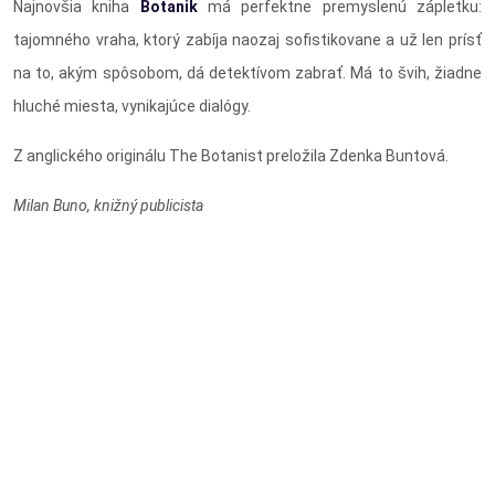
Najnovšia kniha
Botanik
má perfektne premyslenú zápletku:
tajomného vraha, ktorý zabíja naozaj sofistikovane a už len prísť
na to, akým spôsobom, dá detektívom zabrať. Má to švih, žiadne
hluché miesta, vynikajúce dialógy.
Z anglického originálu The Botanist preložila Zdenka Buntová.
Milan Buno, knižný publicista