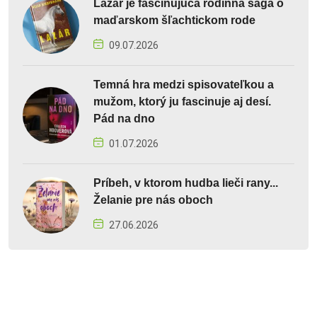
Lazár je fascinujúca rodinná sága o
maďarskom šľachtickom rode
09.07.2026
Temná hra medzi spisovateľkou a
mužom, ktorý ju fascinuje aj desí.
Pád na dno
01.07.2026
Príbeh, v ktorom hudba lieči rany...
Želanie pre nás oboch
27.06.2026