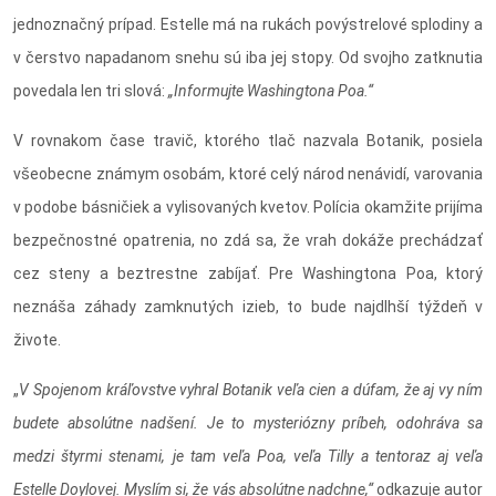
jednoznačný prípad. Estelle má na rukách povýstrelové splodiny a
v čerstvo napadanom snehu sú iba jej stopy. Od svojho zatknutia
povedala len tri slová:
„Informujte Washingtona Poa.“
V rovnakom čase travič, ktorého tlač nazvala Botanik, posiela
všeobecne známym osobám, ktoré celý národ nenávidí, varovania
v podobe básničiek a vylisovaných kvetov. Polícia okamžite prijíma
bezpečnostné opatrenia, no zdá sa, že vrah dokáže prechádzať
cez steny a beztrestne zabíjať. Pre Washingtona Poa, ktorý
neznáša záhady zamknutých izieb, to bude najdlhší týždeň v
živote.
„
V Spojenom kráľovstve vyhral Botanik veľa cien a dúfam, že aj vy ním
budete absolútne nadšení. Je to mysteriózny príbeh, odohráva sa
medzi štyrmi stenami, je tam veľa Poa, veľa Tilly a tentoraz aj veľa
Estelle Doylovej. Myslím si, že vás absolútne nadchne,“
odkazuje autor