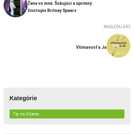
Žena vo mne. Šokujúci a úprimný
životopis Britney Spears
NASLEDUJÚCI
Všímavosť a Ja
Kategórie
Tip na čítanie