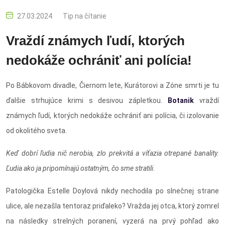
27.03.2024
Tip na čítanie
Vraždí známych ľudí, ktorých
nedokáže ochrániť ani polícia!
Po Bábkovom divadle, Čiernom lete, Kurátorovi a Zóne smrti je tu
ďalšie strhujúce krimi s desivou zápletkou.
Botanik
vraždí
známych ľudí, ktorých nedokáže ochrániť ani polícia, či izolovanie
od okolitého sveta.
Keď dobrí ľudia nič nerobia, zlo prekvitá a víťazia otrepané banality.
Ľudia ako ja pripomínajú ostatným, čo sme stratili.
Patologička Estelle Doylová nikdy nechodila po slnečnej strane
ulice, ale nezašla tentoraz priďaleko? Vražda jej otca, ktorý zomrel
na následky strelných poranení, vyzerá na prvý pohľad ako