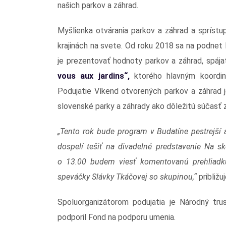
našich parkov a záhrad.
Myšlienka otvárania parkov a záhrad a sprístup
krajinách na svete. Od roku 2018 sa na podnet 
je prezentovať hodnoty parkov a záhrad, spájať
vous aux jardins“,
ktorého hlavným koordiná
Podujatie Víkend otvorených parkov a záhrad j
slovenské parky a záhrady ako dôležitú súčasť 
„Tento rok bude program v Budatíne pestrejší
dospelí tešiť na divadelné predstavenie Na 
o 13.00 budem viesť komentovanú prehliadk
speváčky Slávky Tkáčovej so skupinou,“
približ
Spoluorganizátorom podujatia je Národný trus
podporil Fond na podporu umenia.