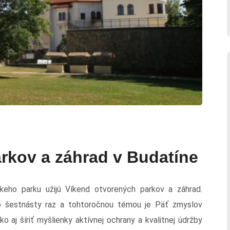
rkov a záhrad v Budatíne
keho parku užijú Víkend otvorených parkov a záhrad.
o šestnásty raz a tohtoročnou témou je Päť zmyslov
ako aj šíriť myšlienky aktívnej ochrany a kvalitnej údržby