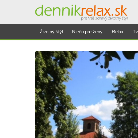
Životný štýl
Niečo pre ženy
Relax
Tv