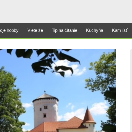
oje hobby
Viete že
Tip na čítanie
Kuchyňa
Kam ísť