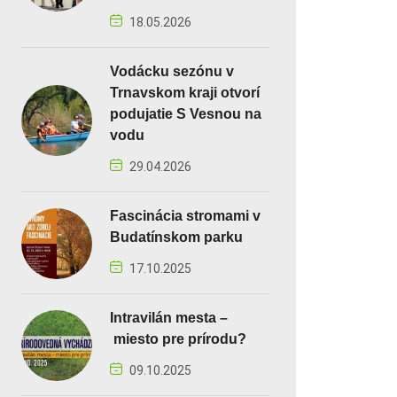
18.05.2026
Vodácku sezónu v
Trnavskom kraji otvorí
podujatie S Vesnou na
vodu
29.04.2026
Fascinácia stromami v
Budatínskom parku
17.10.2025
Intravilán mesta –
miesto pre prírodu?
09.10.2025