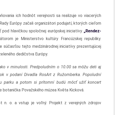
ňovania ich hodnôt verejnosti sa realizuje vo viacerých
Rady Európy začali organizátori podujatí, ktorých cieľom
 pod hlavičkou spoločnej európskej iniciatívy
„Rendez-
torom je Ministerstvo kultúry Francúzskej republiky.
e súčasťou tejto medzinárodnej iniciatívy prezentujúcej
zeleného dedičstva Európy.
 ako v minulosti. Predpoludním o 10.00 sa môžu deti aj
skok v podaní Divadla RosArt z Ružomberka. Popoludní
u parku a potom si prítomní budú môcť užiť koncert
uje botanička Považského múzea Květa Kicková.
t n. o. a vstup je voľný. Projekt z verejných zdrojov