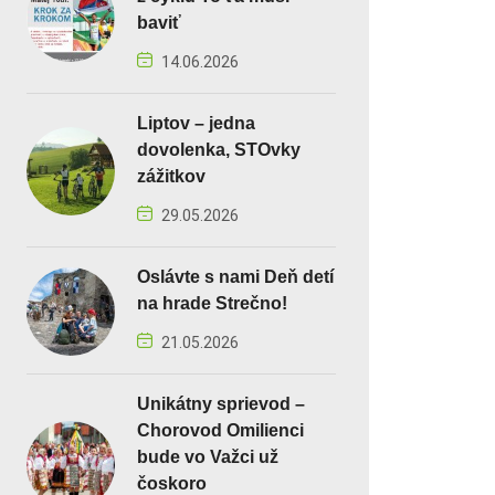
baviť
14.06.2026
Liptov – jedna
dovolenka, STOvky
zážitkov
29.05.2026
Oslávte s nami Deň detí
na hrade Strečno!
21.05.2026
Unikátny sprievod –
Chorovod Omilienci
bude vo Važci už
čoskoro