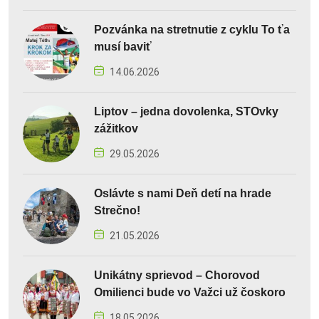
Pozvánka na stretnutie z cyklu To ťa
musí baviť
14.06.2026
Liptov – jedna dovolenka, STOvky
zážitkov
29.05.2026
Oslávte s nami Deň detí na hrade
Strečno!
21.05.2026
Unikátny sprievod – Chorovod
Omilienci bude vo Važci už čoskoro
18.05.2026