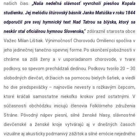
našich čias.
„Naša nedeľná slávnosť vyvrcholí piesňou Kopala
studienku. Jej melódiu štúrovský básnik Janko Matúška v roku 1844
odporučil pre svoj hymnický text Nad Tatrou sa blýska, ktorý sa
neskôr stal oficiálnou hymnou Slovenska,“
zdôraznil starosta obce
Važec Milan Lištiak. Výnimočnosť Chorovodu Omilienci spočíva v
jeho jedinečnej tanečno-spevnej forme. Po skončení pobožnosti v
chráme sa zišli ženy a v usporiadanom chorovode, v tvare
podkovy, so spevom prechádzali dedinou. Podkovu tvorilo 20 – 30
slobodných dievčat, držiacich sa pomocou bielych šatiek, a viedli
ho dve predspeváčky – najnovšie nevesty s rožkavým čepcom,
ktoré kráčali samostatne niekoľko krokov pred ostatnými. V
súčasnosti obchôdzku iniciujú členovia Folklórneho združenia
Stráne. Pôvodný nápev piesní, silné ženské hlasy, slávnostné
dievčenské a ženské kroje vytvárajú aj v dnešných časoch
vizuálne aj akusticky podmanivý zážitok a silné emócie nejedného