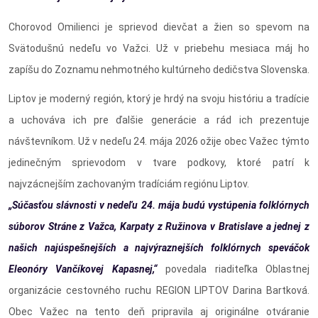
Chorovod Omilienci je sprievod dievčat a žien so spevom na
Svätodušnú nedeľu vo Važci. Už v priebehu mesiaca máj ho
zapíšu do Zoznamu nehmotného kultúrneho dedičstva Slovenska.
Liptov je moderný región, ktorý je hrdý na svoju históriu a tradície
a uchováva ich pre ďalšie generácie a rád ich prezentuje
návštevníkom. Už v nedeľu 24. mája 2026 ožije obec Važec týmto
jedinečným sprievodom v tvare podkovy, ktoré patrí k
najvzácnejším zachovaným tradíciám regiónu Liptov.
„Súčasťou slávnosti v nedeľu 24. mája budú vystúpenia folklórnych
súborov Stráne z Važca, Karpaty z Ružinova v Bratislave a jednej z
našich najúspešnejších a najvýraznejších folklórnych speváčok
Eleonóry Vančíkovej Kapasnej,“
povedala riaditeľka Oblastnej
organizácie cestovného ruchu REGION LIPTOV Darina Bartková.
Obec Važec na tento deň pripravila aj originálne otváranie