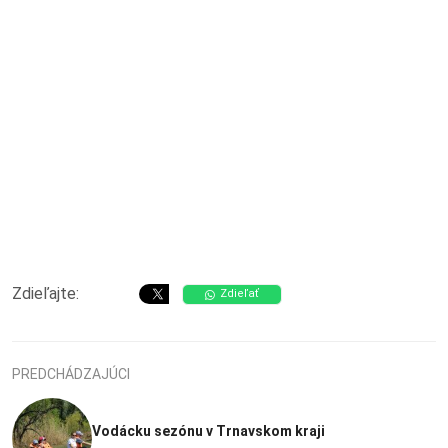
Zdieľajte:
Zdieľať
PREDCHÁDZAJÚCI
Vodácku sezónu v Trnavskom kraji