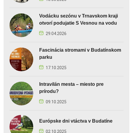
Vodácku sezónu v Trnavskom kraji
otvorí podujatie S Vesnou na vodu
29.04.2026
Fascinácia stromami v Budatínskom
parku
17.10.2025
Intravilán mesta – miesto pre
prírodu?
09.10.2025
Európske dni vtáctva v Budatíne
02.10.2025