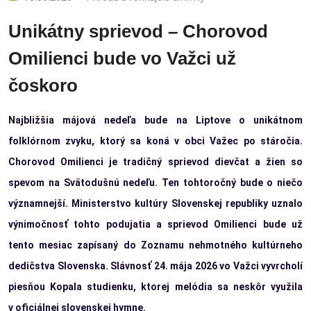
Unikátny sprievod – Chorovod
Omilienci bude vo Važci už
čoskoro
Najbližšia májová nedeľa bude na Liptove o unikátnom
folklórnom zvyku, ktorý sa koná v obci Važec po stáročia.
Chorovod Omilienci je tradičný sprievod dievčat a žien so
spevom na Svätodušnú nedeľu. Ten tohtoročný bude o niečo
významnejší. Ministerstvo kultúry Slovenskej republiky uznalo
výnimočnosť tohto podujatia a sprievod Omilienci bude už
tento mesiac zapísaný do Zoznamu nehmotného kultúrneho
dedičstva Slovenska. Slávnosť 24. mája 2026 vo Važci vyvrcholí
piesňou Kopala studienku, ktorej melódia sa neskôr využila
v oficiálnej slovenskej hymne.