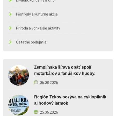
Divadlo, koncerty a kino
Festivaly a kultúrne akcie
Príroda a vonkajšie aktivity
Ostatné podujatia
Zemplínska šírava opäť spojí
motorkárov a fanúšikov hudby.
06.08.2026
Región Tekov pozýva na cyklopiknik
aj hodový jarmok
25.06.2026