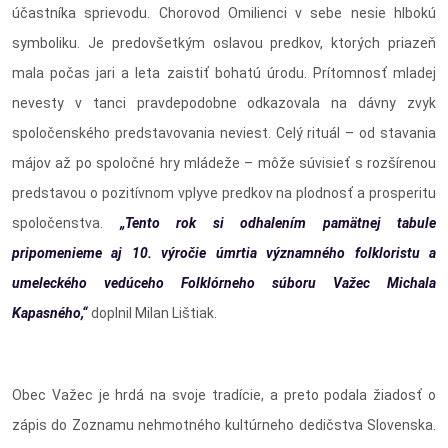
účastníka sprievodu. Chorovod Omilienci v sebe nesie hlbokú
symboliku. Je predovšetkým oslavou predkov, ktorých priazeň
mala počas jari a leta zaistiť bohatú úrodu. Prítomnosť mladej
nevesty v tanci pravdepodobne odkazovala na dávny zvyk
spoločenského predstavovania neviest. Celý rituál – od stavania
májov až po spoločné hry mládeže – môže súvisieť s rozšírenou
predstavou o pozitívnom vplyve predkov na plodnosť a prosperitu
spoločenstva.
„Tento rok si odhalením pamätnej tabule
pripomenieme aj 10. výročie úmrtia významného folkloristu a
umeleckého vedúceho Folklórneho súboru Važec Michala
Kapasného,“
doplnil Milan Lištiak.
Obec Važec je hrdá na svoje tradície, a preto podala žiadosť o
zápis do Zoznamu nehmotného kultúrneho dedičstva Slovenska.