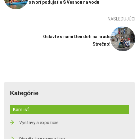
otvorí podujatie S Vesnou na vodu
NASLEDUJÚCI
Oslávte s nami Deň detí na hrade
Strečno!
Kategórie
Kam ísť
Výstavy a expozície