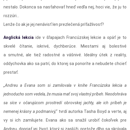
nestalo. Dokonca sa nasťahovať hneď vedľa nej, hoci vie, že ju to
rozzúri...
Lenže čo ak je jej nenávisť len prezlečená príťažlivosť?
Anglická lekcia
ide v šľapajach Francúzskej lekcie a opäť je to
skvelé čítanie, iskrivé, dychberúce. Miestami aj bolestivé
a smutné, ale tiež radostné a vášnivé. Ideálny útek z reality,
oddychovka ako sa patrí, do ktorej sa ponoríte a nebudete chcieť
prestať.
„Andreu a Evana som si zamilovala v knihe Francúzska lekcia a
jednoducho som vedela, že musia mať svoj vlastný príbeh. Neodohráva
sa síce v očarujúcom prostredí obrovskej jachty, ale ich príbeh je
nemenej krásny a podmanivý,“
tvrdí autorka Tasha Boyd a verte, aj
vy si ich zamilujete. Evana ako sa snažil urobiť čokoľvek pre
Andreu, dopriať jej život, ktorý si zaslúži, pretože dlho sa skrývala