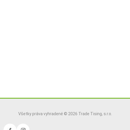
Všetky práva vyhradené © 2026 Trade Tising, s.r.o.