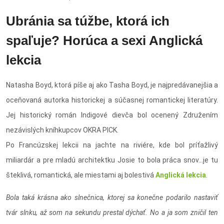
Ubránia sa túžbe, ktorá ich
spaľuje? Horúca a sexi Anglická
lekcia
Natasha Boyd, ktorá píše aj ako Tasha Boyd, je najpredávanejšia a
oceňovaná autorka historickej a súčasnej romantickej literatúry.
Jej historický román Indigové dievča bol ocenený Združením
nezávislých kníhkupcov OKRA PICK.
Po Francúzskej lekcii na jachte na riviére, kde bol príťažlivý
miliardár a pre mladú architektku Josie to bola práca snov...je tu
šteklivá, romantická, ale miestami aj bolestivá
Anglická lekcia
.
Bola taká krásna ako slnečnica, ktorej sa konečne podarilo nastaviť
tvár slnku, až som na sekundu prestal dýchať. No a ja som zničil ten