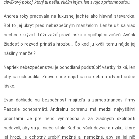
chvíľkový pokoj, ktorý tu našla. Ničím iným, len svojou prítomnosťou.
Andrea roky pracovala na luxusnej jachte ako hlavná stevardka.
Bol to jej úkryt pred nebezpečným manželom. Lenže už sa viac
nechce skrývať. Túži zažiť pravú lásku a spaľujúcu vášeň. Avšak
žiadosť o rozvod prináša hrozbu... Čo keď ju kvôli tomu nájde jej
násilný manžel?
Napriek nebezpečenstvu je odhodlaná podstúpiť všetky riziká, len
aby sa oslobodila. Znovu chce nájsť samu seba a otvoriť srdce
láske.
Evan dohliada na bezpečnosť majiteľa a zamestnancov firmy
Pascale odnepamäti. Andreinu ochranu má medzi najvyššími
prioritami. Je pre neho výnimočná a za žiadnych okolností
nedovolí, aby sa jej niečo stalo. Keď sa však dozvie o riziku, ktoré
jej hrozí, je ochotný urobiť možné aj nemožné, aby sa jej nič