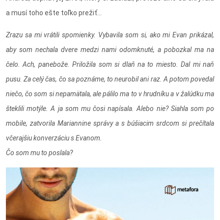
a musí toho ešte toľko prežiť...
Zrazu sa mi vrátili spomienky. Vybavila som si, ako mi Evan prikázal,
aby som nechala dvere medzi nami odomknuté, a pobozkal ma na
čelo. Ach, panebože. Priložila som si dlaň na to miesto. Dal mi naň
pusu. Za celý čas, čo sa poznáme, to neurobil ani raz. A potom povedal
niečo, čo som si nepamätala, ale pálilo ma to v hrudníku a v žalúdku ma
šteklili motýle. A ja som mu čosi napísala. Alebo nie? Siahla som po
mobile, zatvorila Mariannine správy a s búšiacim srdcom si prečítala
včerajšiu konverzáciu s Evanom.
Čo som mu to poslala?