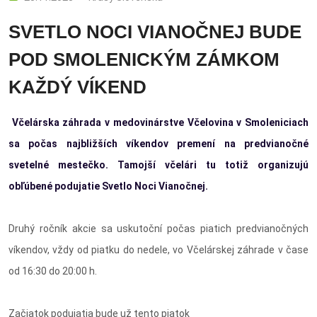
SVETLO NOCI VIANOČNEJ BUDE
POD SMOLENICKÝM ZÁMKOM
KAŽDÝ VÍKEND
Včelárska záhrada v medovinárstve Včelovina v Smoleniciach
sa počas najbližších víkendov premení na predvianočné
svetelné mestečko. Tamojší včelári tu totiž organizujú
obľúbené podujatie Svetlo Noci Vianočnej.
Druhý ročník akcie sa uskutoční počas piatich predvianočných
víkendov, vždy od piatku do nedele, vo Včelárskej záhrade v čase
od 16:30 do 20:00 h.
Začiatok podujatia bude už tento piatok