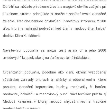
Odfotiť sa môžete pri strome života a magickú chvíľku zažijete pri
kúzelnom strome prianí, kde si môžete napísať svoje vianočné
želanie. Tradične nebude chýbať ani 7-metrový stromček z 300
úľov, ktorý je najkrajší podvečer, keď žiari v medovo-žltej farbe,“
dodáva Klára Kudláčová.
Návštevníci podujatia sa môžu tešiť aj na úľ a jeho 2000
„medových“ kvapiek, ako aj na ďalšie svetelné inštalácie.
Organizátori podujatia, podobne ako vlani, okrem vyzdobenej
včelárskej záhrady pripravili aj stánky s občerstvením, ktoré
ponúknu vianočnú kapustnicu, buchty, medovníky či horúcu
medovinu, čokoládu a medovinový punč. Návštevníkov privíta aj
Medová kaviareň, v ktorej nebudú chýbať miestne tradičné
medové koláče a nápoje.