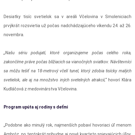
Desiatky tisíc svetielok sa v areáli Včelovina v Smoleniciach
prvýkrát rozsvietia už počas nadchádzajúceho víkendu 24. až 26.
novembra.
„Našu sériu podujatí, ktoré organizujeme počas celého roka,
zakončíme práve počas blížiacich sa vianočných sviatkov. Návštevníci
sa môžu tešiť na 18-metrový včelí tunel, ktorý zdobia tisícky malých
svetielok, ale aj na množstvo iných svetelných atrakcií,“
hovorí Klára
Kudláčová z medovinárstva Včelovina.
Program upúta aj rodiny s deťmi
„Podobne ako minulý rok, najmenších pobaví hovoriaci úľ menom
Ambróz, no tentokrát pribudne aj nové kvarteto spievajúcich úľov.