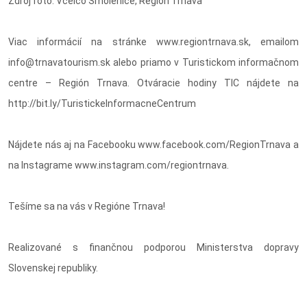
Zdroj foto: Včelco Smolenice, Región Trnava
Viac informácií na stránke www.regiontrnava.sk, emailom
info@trnavatourism.sk alebo priamo v Turistickom informačnom
centre – Región Trnava. Otváracie hodiny TIC nájdete na
http://bit.ly/TuristickeInformacneCentrum
Nájdete nás aj na Facebooku www.facebook.com/RegionTrnava a
na Instagrame www.instagram.com/regiontrnava.
Tešíme sa na vás v Regióne Trnava!
Realizované s finančnou podporou Ministerstva dopravy
Slovenskej republiky.