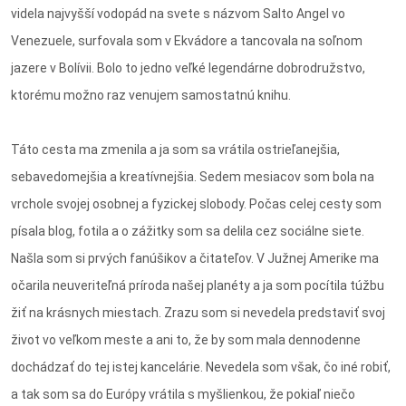
videla najvyšší vodopád na svete s názvom Salto Angel vo
Venezuele, surfovala som v Ekvádore a tancovala na soľnom
jazere v Bolívii. Bolo to jedno veľké legendárne dobrodružstvo,
ktorému možno raz venujem samostatnú knihu.
Táto cesta ma zmenila a ja som sa vrátila ostrieľanejšia,
sebavedomejšia a kreatívnejšia. Sedem mesiacov som bola na
vrchole svojej osobnej a fyzickej slobody. Počas celej cesty som
písala blog, fotila a o zážitky som sa delila cez sociálne siete.
Našla som si prvých fanúšikov a čitateľov. V Južnej Amerike ma
očarila neuveriteľná príroda našej planéty a ja som pocítila túžbu
žiť na krásnych miestach. Zrazu som si nevedela predstaviť svoj
život vo veľkom meste a ani to, že by som mala dennodenne
dochádzať do tej istej kancelárie. Nevedela som však, čo iné robiť,
a tak som sa do Európy vrátila s myšlienkou, že pokiaľ niečo