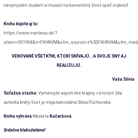
nevymyslím, budem si musieť na konvenčný život opäť zvyknúť.
Knihu kúpite aj tu:
https://www.martinus.sk/?
uItem=301968&z=FXHNVM&utm_source=z%3DFXHNVM&utm_medi
VENOVANÉ VŠETKÝM, KTORÍ SNÍVAJÚ… A SVOJE SNY AJ
REALIZUJÚ.
Vaša Silvia
Súťažná otázka:
Vymenujte aspoň dve krajiny, v ktorých žila
autorka knihy Svet je moja kancelária Silvia Púchovská.
Knihu vyhráva
Nikoleta
Kučerková
Srdečne blahoželáme!