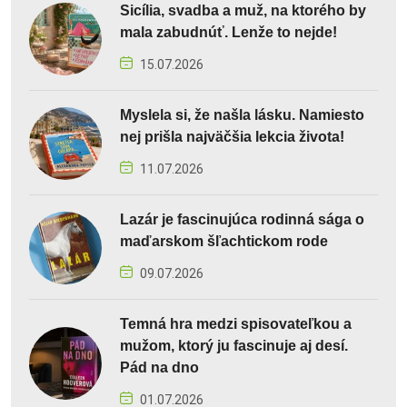
Sicília, svadba a muž, na ktorého by
mala zabudnúť. Lenže to nejde!
15.07.2026
Myslela si, že našla lásku. Namiesto
nej prišla najväčšia lekcia života!
11.07.2026
Lazár je fascinujúca rodinná sága o
maďarskom šľachtickom rode
09.07.2026
Temná hra medzi spisovateľkou a
mužom, ktorý ju fascinuje aj desí.
Pád na dno
01.07.2026