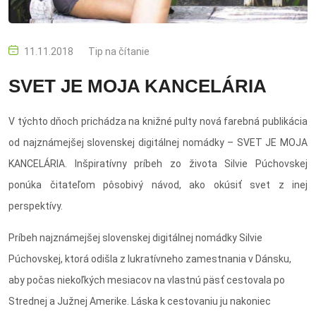
11.11.2018
Tip na čítanie
SVET JE MOJA KANCELÁRIA
V týchto dňoch prichádza na knižné pulty nová farebná publikácia
od najznámejšej slovenskej digitálnej nomádky – SVET JE MOJA
KANCELÁRIA. Inšpiratívny príbeh zo života Silvie Púchovskej
ponúka čitateľom pôsobivý návod, ako okúsiť svet z inej
perspektívy.
Príbeh najznámejšej slovenskej digitálnej nomádky Silvie
Púchovskej, ktorá odišla z lukratívneho zamestnania v Dánsku,
aby počas niekoľkých mesiacov na vlastnú päsť cestovala po
Strednej a Južnej Amerike. Láska k cestovaniu ju nakoniec