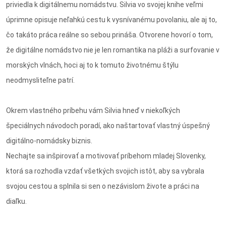
priviedla k digitálnemu nomádstvu. Silvia vo svojej knihe veľmi
úprimne opisuje neľahkú cestu k vysnívanému povolaniu, ale aj to,
čo takáto práca reálne so sebou prináša. Otvorene hovorí o tom,
že digitálne nomádstvo nie je len romantika na pláži a surfovanie v
morských vlnách, hoci aj to k tomuto životnému štýlu
neodmysliteľne patrí.
Okrem vlastného príbehu vám Silvia hneď v niekoľkých
špeciálnych návodoch poradí, ako naštartovať vlastný úspešný
digitálno-nomádsky biznis.
Nechajte sa inšpirovať a motivovať príbehom mladej Slovenky,
ktorá sa rozhodla vzdať všetkých svojich istôt, aby sa vybrala
svojou cestou a splnila si sen o nezávislom živote a práci na
diaľku.