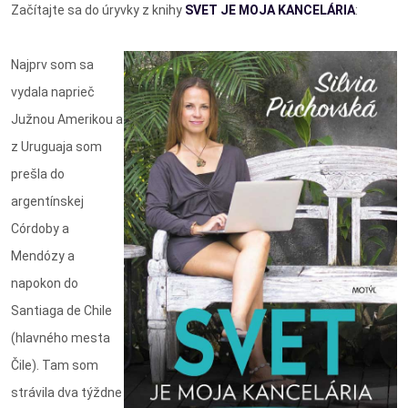
Začítajte sa do úryvky z knihy
SVET JE MOJA KANCELÁRIA
:
Najprv som sa
vydala naprieč
Južnou Amerikou a
z Uruguaja som
prešla do
argentínskej
Córdoby a
Mendózy a
napokon do
Santiaga de Chile
(hlavného mesta
Čile). Tam som
strávila dva týždne