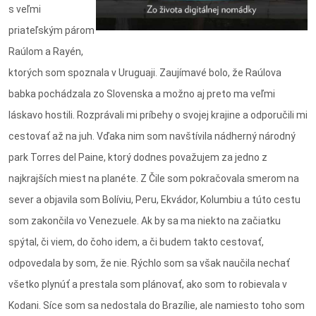
s veľmi
priateľským párom
Raúlom a Rayén,
ktorých som spoznala v Uruguaji. Zaujímavé bolo, že Raúlova
babka pochádzala zo Slovenska a možno aj preto ma veľmi
láskavo hostili. Rozprávali mi príbehy o svojej krajine a odporučili mi
cestovať až na juh. Vďaka nim som navštívila nádherný národný
park Torres del Paine, ktorý dodnes považujem za jedno z
najkrajších miest na planéte. Z Čile som pokračovala smerom na
sever a objavila som Bolíviu, Peru, Ekvádor, Kolumbiu a túto cestu
som zakončila vo Venezuele. Ak by sa ma niekto na začiatku
spýtal, či viem, do čoho idem, a či budem takto cestovať,
odpovedala by som, že nie. Rýchlo som sa však naučila nechať
všetko plynúť a prestala som plánovať, ako som to robievala v
Kodani. Síce som sa nedostala do Brazílie, ale namiesto toho som