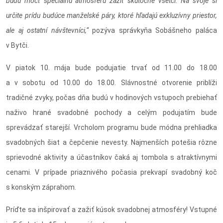
budú môcť špeciálnu atmosféru zažiť skutočne všetci. Na svoje si
určite prídu budúce manželské páry, ktoré hľadajú exkluzívny priestor,
ale aj ostatní návštevníci,“
pozýva správkyňa Sobášneho paláca
v Bytči.
V piatok 10. mája bude podujatie trvať od 11.00 do 18.00
a v sobotu od 10.00 do 18.00. Slávnostné otvorenie priblíži
tradičné zvyky, počas dňa budú v hodinových vstupoch prebiehať
naživo hrané svadobné pochody a celým podujatím bude
sprevádzať starejší. Vrcholom programu bude módna prehliadka
svadobných šiat a čepčenie nevesty. Najmenších potešia rôzne
sprievodné aktivity a účastníkov čaká aj tombola s atraktívnymi
cenami. V prípade priaznivého počasia prekvapí svadobný koč
s konským záprahom.
Príďte sa inšpirovať a zažiť kúsok svadobnej atmosféry! Vstupné