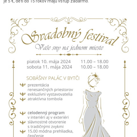
je 5 €, deti do 15 rokov majú vstup zadarmo.