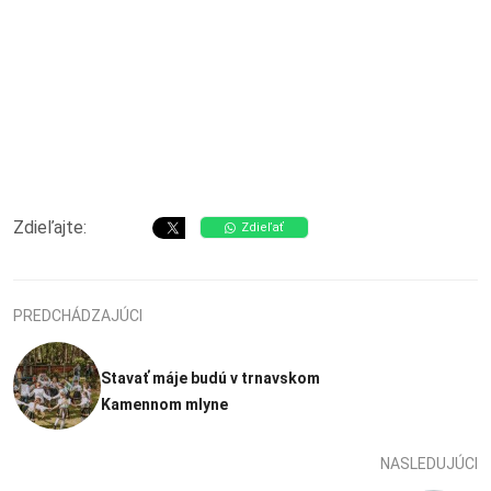
Zdieľajte:
Zdieľať
PREDCHÁDZAJÚCI
Stavať máje budú v trnavskom
Kamennom mlyne
NASLEDUJÚCI