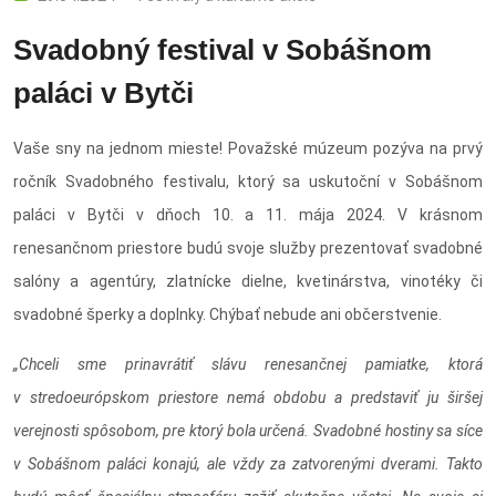
Svadobný festival v Sobášnom
paláci v Bytči
Vaše sny na jednom mieste! Považské múzeum pozýva na prvý
ročník Svadobného festivalu, ktorý sa uskutoční v Sobášnom
paláci v Bytči v dňoch 10. a 11. mája 2024. V krásnom
renesančnom priestore budú svoje služby prezentovať svadobné
salóny a agentúry, zlatnícke dielne, kvetinárstva, vinotéky či
svadobné šperky a doplnky. Chýbať nebude ani občerstvenie.
„Chceli sme prinavrátiť slávu renesančnej pamiatke, ktorá
v stredoeurópskom priestore nemá obdobu a predstaviť ju
širšej
verejnosti spôsobom, pre ktorý bola určená. Svadobné hostiny sa síce
v Sobášnom paláci konajú, ale vždy za zatvorenými dverami. Takto