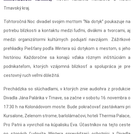
Trnavský kraj.
Tohtoročná Noc divadiel svojim mottom “Na dotyk” poukazuje na
potrebu blízkosti a kontaktu medzi ľuďmi, divákmi a tvorcami, aj
medzi organizátormi kultúrnych podujatí navzájom. Zážitkové
prehliadky Piešťany podľa Wintera sú dotykom s mestom, s jeho
históriou. Každoročne sa konajú vďaka rôznym inštitúciám a
podnikateľom, ktorých vzájomná blízkosť a spolupráca je pre
cestovný ruch veľmi dôležitá.
Prechádzka so slúchadlami, v ktorých znie audiohra z produkcie
Divadla Jána Palárika v Trnave, sa začne v sobotu 16. novembra o
17.30 h na Kolonádovom moste. Bude pokračovať zastávkami pri
Kursalone, Zelenom strome, barlolámačovi, hoteli Thermia Palace,
Pro Patrii a vyvrcholí na kúpalisku Eva. Účastníkov na tejto ceste
po stopách Ľudovíta Wintera sprevádzajú ochotníci z Divadla