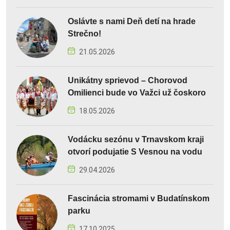
Oslávte s nami Deň detí na hrade
Strečno!
21.05.2026
Unikátny sprievod – Chorovod
Omilienci bude vo Važci už čoskoro
18.05.2026
Vodácku sezónu v Trnavskom kraji
otvorí podujatie S Vesnou na vodu
29.04.2026
Fascinácia stromami v Budatínskom
parku
17.10.2025