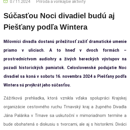
07.11.2024
Príroda a vonkajšie aktivity
Súčasťou Noci divadiel budú aj
Piešťany podľa Wintera
Milovníci divadla dostanú príležitosť zažiť dramatické umenie
priamo v uliciach. A to hneď v dvoch formách –
prostredníctvom audiohry a živých hereckých výstupov na
pozadí historických pamiatok. Celoslovenské podujatie Noc
divadiel sa koná v sobotu 16. novembra 2024 a Piešťany podľa
Wintera sú prvýkrát jeho súčasťou.
Zážitková prehliadka, ktorá vznikla vďaka spolupráci Krajskej
organizácie cestovného ruchu Trnavský kraj a župného Divadla
Jána Palárika v Trnave sa uskutoční v mimoriadnom termíne a
bude obohatená o diskusiu s tvorcami, ale aj s historikmi. Diváci