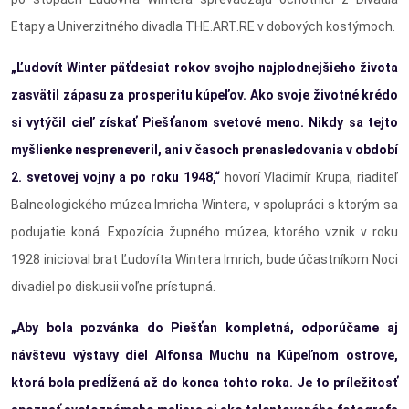
Etapy a Univerzitného divadla THE.ART.RE v dobových kostýmoch.
„Ľudovít Winter päťdesiat rokov svojho najplodnejšieho života
zasvätil zápasu za prosperitu kúpeľov. Ako svoje životné krédo
si vytýčil cieľ získať Piešťanom svetové meno. Nikdy sa tejto
myšlienke nespreneveril, ani v časoch prenasledovania v období
2. svetovej vojny a po roku 1948,“
hovorí Vladimír Krupa, riaditeľ
Balneologického múzea Imricha Wintera, v spolupráci s ktorým sa
podujatie koná. Expozícia župného múzea, ktorého vznik v roku
1928 inicioval brat Ľudovíta Wintera Imrich, bude účastníkom Noci
divadiel po diskusii voľne prístupná.
„Aby bola pozvánka do Piešťan kompletná, odporúčame aj
návštevu výstavy diel Alfonsa Muchu na Kúpeľnom ostrove,
ktorá bola predĺžená až do konca tohto roka. Je to príležitosť