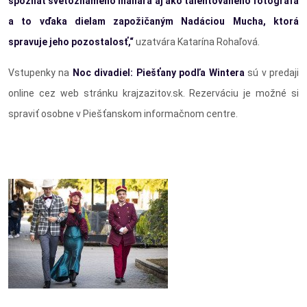
spoznať svetoznámeho maliara aj ako talentovaného fotografa
a to vďaka dielam zapožičaným Nadáciou Mucha, ktorá
spravuje jeho pozostalosť,“
uzatvára Katarína Rohaľová.
Vstupenky na
Noc divadiel: Piešťany podľa Wintera
sú v predaji
online cez web stránku krajzazitov.sk. Rezerváciu je možné si
spraviť osobne v Piešťanskom informačnom centre.