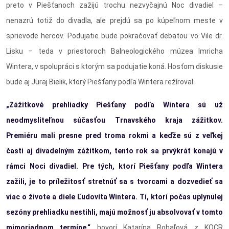
preto v Piešťanoch zažijú trochu nezvyčajnú Noc divadiel –
nenazrú totiž do divadla, ale prejdú sa po kúpeľnom meste v
sprievode hercov. Podujatie bude pokračovať debatou vo Vile dr.
Lisku – teda v priestoroch Balneologického múzea Imricha
Wintera, v spolupráci s ktorým sa podujatie koná. Hosťom diskusie
bude aj Juraj Bielik, ktorý Piešťany podľa Wintera režíroval.
„Zážitkové prehliadky Piešťany podľa Wintera sú už
neodmysliteľnou súčasťou Trnavského kraja zážitkov.
Premiéru mali presne pred troma rokmi a keďže sú z veľkej
časti aj divadelným zážitkom, tento rok sa prvýkrát konajú v
rámci Noci divadiel. Pre tých, ktorí Piešťany podľa Wintera
zažili, je to príležitosť stretnúť sa s tvorcami a dozvedieť sa
viac o živote a diele Ľudovíta Wintera. Tí, ktorí počas uplynulej
sezóny prehliadku nestihli, majú možnosť ju absolvovať v tomto
mimoriadnom termíne,“
hovorí Katarína Rohaľová z KOCR