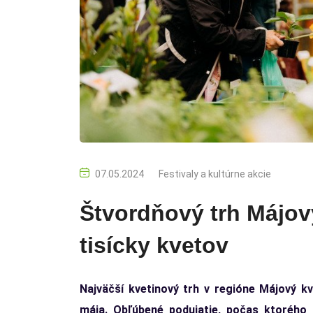
07.05.2024
Festivaly a kultúrne akcie
Štvordňový trh Májov
tisícky kvetov
Najväčší kvetinový trh v regióne Májový k
mája. Obľúbené podujatie, počas ktorého p