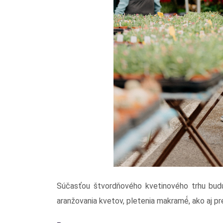
Súčasťou štvordňového kvetinového trhu bu
aranžovania kvetov, pletenia makramé́, ako aj pre