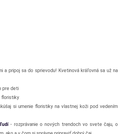
 a pripoj sa do sprievodu! Kvetinová kráľovná sa už na
o pre deti
floristiky
skúšaj si umenie floristiky na vlastnej koži pod vedením
 ľudí
- rozprávanie o nových trendoch vo svete čaju, o
m, ako a v čom si správne pripraviť dobrý čaj