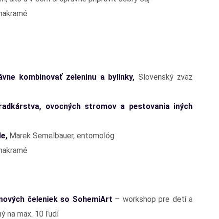
 makramé
vne kombinovať zeleninu a bylinky,
Slovenský zväz
radkárstva, ovocných stromov a pestovania iných
de,
Marek Semelbauer, entomológ
 makramé
tinových čeleniek so SohemiArt
– workshop pre deti a
ý na max. 10 ľudí