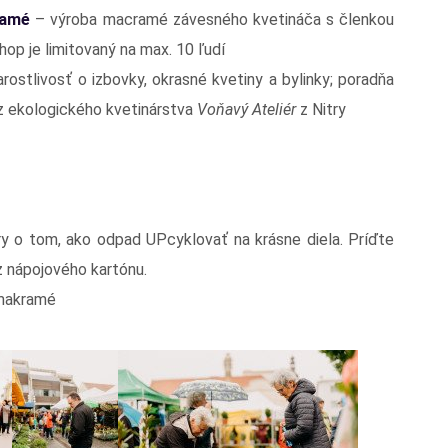
ramé
– výroba macramé závesného kvetináča s členkou
p je limitovaný na max. 10 ľudí
rostlivosť o izbovky, okrasné kvetiny a bylinky; poradňa
u z ekologického kvetinárstva
Voňavý Ateliér
z Nitry
y o tom, ako odpad UPcyklovať na krásne diela. Príďte
z nápojového kartónu.
 makramé