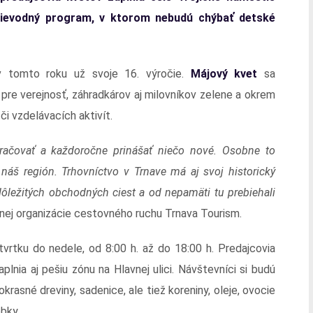
prievodný program, v ktorom nebudú chýbať detské
 v tomto roku už svoje 16. výročie.
Májový kvet
sa
 pre verejnosť, záhradkárov aj milovníkov zelene a okrem
i vzdelávacích aktivít.
kračovať a každoročne prinášať niečo nové. Osobne to
náš región. Trhovníctvo v Trnave má aj svoj historický
ôležitých obchodných ciest a od nepamäti tu prebiehali
stnej organizácie cestovného ruchu Trnava Tourism.
vrtku do nedele, od 8:00 h. až do 18:00 h. Predajcovia
lnia aj pešiu zónu na Hlavnej ulici. Návštevníci si budú
rasné dreviny, sadenice, ale tiež koreniny, oleje, ovocie
obky.