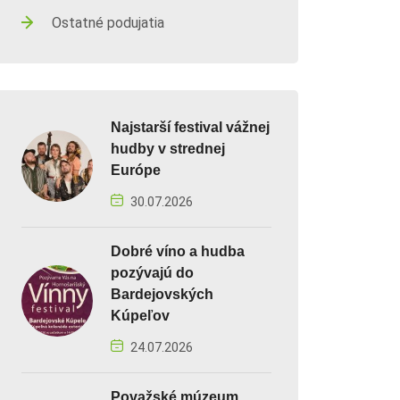
Ostatné podujatia
Najstarší festival vážnej
hudby v strednej
Európe
30.07.2026
Dobré víno a hudba
pozývajú do
Bardejovských
Kúpeľov
24.07.2026
Považské múzeum