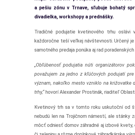
a pešiu zónu v Trnave, sľubuje bohatý s
divadielka, workshopy a prednášky.
Tradičné podujatie kvetinového trhu oslávi
každoročne
teší veľkej návštevnosti. Určený je
samotného predaja ponúka aj rad poradenských č
„Obľúbenosť podujatia núti organizátorov po
považujem za jedno z kľúčových podujatí pre 
význam, nakoľko mesto vzniklo na križovatke d
trhy,“
hovorí Alexander Prostinák, riaditeľ Obla
Kvetinový trh sa v tomto roku uskutoční od št
nebudú len na Trojičnom námestí, ale stánky zap
môcť odniesť domov záhradné aj izbové kvety, ok
či zeleninu a rôzne doplnkové záhradkárske výr