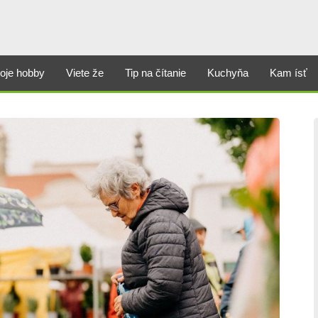
oje hobby
Viete že
Tip na čítanie
Kuchyňa
Kam ísť