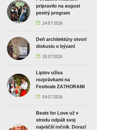
pripravilo na august
pestrý program
24.07.2026
Deň architektúry otvorí
diskusiu o bývaní
20.07.2026
Liptov ožíva
rozprávkami na
Festivale ZA7HORAMi
04.07.2026
Beats for Love už v
stredu odpáli svoj
najväčší ročník. Dorazí