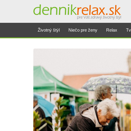
Životný štýl
Niečo pre ženy
Relax
Tv