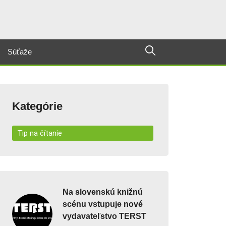
Súťaže
Kategórie
Tip na čítanie
Na slovenskú knižnú
scénu vstupuje nové
vydavateľstvo TERST