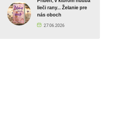
Príbeh, v ktorom hudba
lieči rany... Želanie pre
nás oboch
27.06.2026