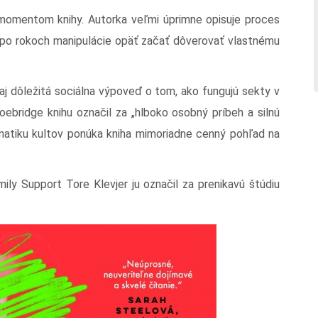
m momentom knihy. Autorka veľmi úprimne opisuje proces
je po rokoch manipulácie opäť začať dôverovať vlastnému
 aj dôležitá sociálna výpoveď o tom, ako fungujú sekty v
ebridge knihu označil za „hlboko osobný príbeh a silnú
ematiku kultov ponúka kniha mimoriadne cenný pohľad na
ily Support Tore Klevjer ju označil za prenikavú štúdiu