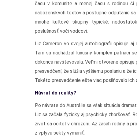
času v komunite a menej času s rodinou či pr
náboženských textov a postupné odpútanie sa od
mnohé kultové skupiny typické: nedostatok
poslušnosť voči vodcovi.
Liz Cameron vo svojej autobiografii opisuje 
Tam sa nachádzal luxusný komplex patriaci se
dokonca navštevovala. Veľmi otvorene opisuje ps
presvedčení, že slúžia vyššiemu poslaniu a že 
Takéto presvedčenie ešte viac posilňovalo ich
Návrat do reality?
Po návrate do Austrálie sa však situácia dramat
Liz sa začala fyzicky aj psychicky zhoršovať. Rok
život sa ocitol v ohrození. Až zásah rodiny a 
z vplyvu sekty vymaniť.