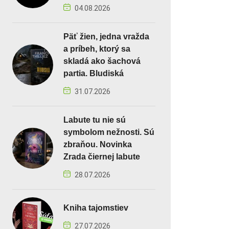
04.08.2026
Päť žien, jedna vražda
a príbeh, ktorý sa
skladá ako šachová
partia. Bludiská
31.07.2026
Labute tu nie sú
symbolom nežnosti. Sú
zbraňou. Novinka
Zrada čiernej labute
28.07.2026
Kniha tajomstiev
27.07.2026