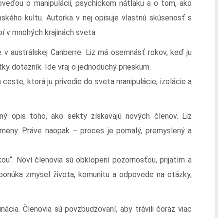
oveďou o manipulácii, psychickom nátlaku a o tom, ako
ského kultu. Autorka v nej opisuje vlastnú skúsenosť s
í v mnohých krajinách sveta.
v austrálskej Canberre. Liz má osemnásť rokov, keď ju
tky dotazník. Ide vraj o jednoduchý prieskum.
este, ktorá ju privedie do sveta manipulácie, izolácie a
ilný opis toho, ako sekty získavajú nových členov. Liz
zmeny. Práve naopak – proces je pomalý, premyslený a
ou“. Noví členovia sú obklopení pozornosťou, prijatím a
ponúka zmysel života, komunitu a odpovede na otázky,
nácia. Členovia sú povzbudzovaní, aby trávili čoraz viac