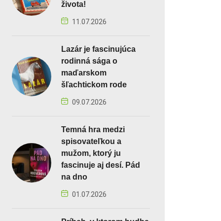
života!
11.07.2026
Lazár je fascinujúca
rodinná sága o
maďarskom
šľachtickom rode
09.07.2026
Temná hra medzi
spisovateľkou a
mužom, ktorý ju
fascinuje aj desí. Pád
na dno
01.07.2026