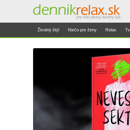
Životný štýl
Niečo pre ženy
Relax
Tv