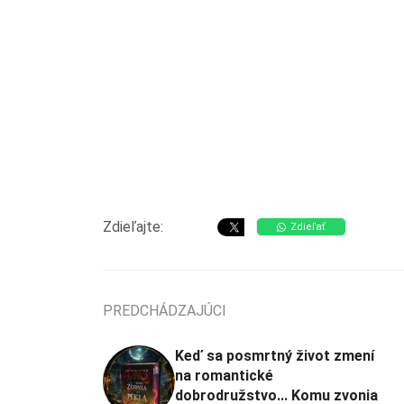
Zdieľajte:
Zdieľať
PREDCHÁDZAJÚCI
Keď sa posmrtný život zmení
na romantické
dobrodružstvo... Komu zvonia