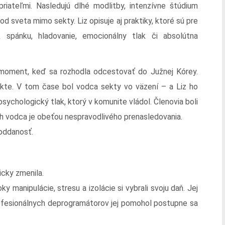
iateľmi. Nasledujú dlhé modlitby, intenzívne štúdium
 sveta mimo sekty. Liz opisuje aj praktiky, ktoré sú pre
 spánku, hladovanie, emocionálny tlak či absolútna
aj moment, keď sa rozhodla odcestovať do Južnej Kórey.
kte. V tom čase bol vodca sekty vo väzení – a Liz ho
ychologický tlak, ktorý v komunite vládol. Členovia boli
ich vodca je obeťou nespravodlivého prenasledovania.
 oddanosť.
icky zmenila.
y manipulácie, stresu a izolácie si vybrali svoju daň. Jej
profesionálnych deprogramátorov jej pomohol postupne sa