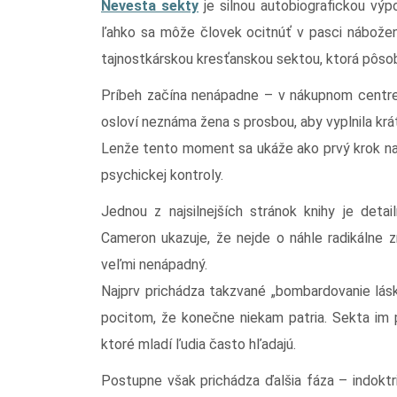
Nevesta sekty
je silnou autobiografickou výp
ľahko sa môže človek ocitnúť v pasci nábožen
tajnostkárskou kresťanskou sektou, ktorá pôsob
Príbeh začína nenápadne – v nákupnom centre 
osloví neznáma žena s prosbou, aby vyplnila krá
Lenže tento moment sa ukáže ako prvý krok na c
psychickej kontroly.
Jednou z najsilnejších stránok knihy je deta
Cameron ukazuje, že nejde o náhle radikálne 
veľmi nenápadný.
Najprv prichádza takzvané „bombardovanie lásk
pocitom, že konečne niekam patria. Sekta im 
ktoré mladí ľudia často hľadajú.
Postupne však prichádza ďalšia fáza – indoktri