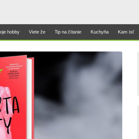
oje hobby
Viete že
Tip na čítanie
Kuchyňa
Kam ísť