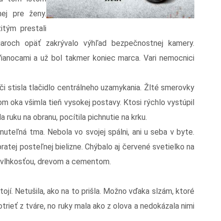
ej pre ženy.
itým prestali
iaroch opäť zakrývalo výhľad bezpečnostnej kamery.
anocami a už bol takmer koniec marca. Vari nemocnici
i stisla tlačidlo centrálneho uzamykania. Žlté smerovky
kom oka všimla tieň vysokej postavy. Ktosi rýchlo vystúpil
 ruku na obranu, pocítila pichnutie na krku.
nuteľná tma. Nebola vo svojej spálni, ani u seba v byte.
ratej posteľnej bielizne. Chýbalo aj červené svetielko na
o vlhkosťou, drevom a cementom.
stojí. Netušila, ako na to prišla. Možno vďaka slzám, ktoré
otrieť z tváre, no ruky mala ako z olova a nedokázala nimi