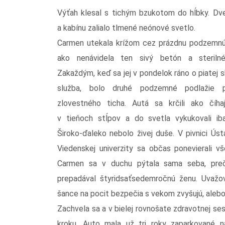
Výťah klesal s tichým bzukotom do hĺbky. Dver
a kabínu zalialo tlmené neónové svetlo.
Carmen utekala krížom cez prázdnu podzemnú
ako nenávidela ten sivý betón a sterilné
Zakaždým, keď sa jej v pondelok ráno o piatej 
služba, bolo druhé podzemné podlažie 
zlovestného ticha. Autá sa krčili ako číha
v tieňoch stĺpov a do svetla vykukovali ib
Široko-ďaleko nebolo živej duše. V pivnici Úst
Viedenskej univerzity sa občas ponevierali vše
Carmen sa v duchu pýtala sama seba, pre
prepadával štyridsaťsedemročnú ženu. Uvažova
šance na pocit bezpečia s vekom zvyšujú, alebo
Zachvela sa a v bielej rovnošate zdravotnej ses
kroku. Auto mala už tri roky zaparkované 