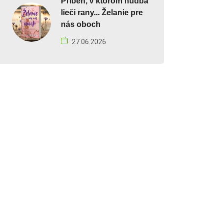
Príbeh, v ktorom hudba
lieči rany... Želanie pre
nás oboch
27.06.2026