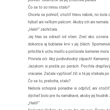
Čo sa to so mnou stalo?
Chcela sa pohnúť, otočiť hlavu nabok, no bola 
hýbať ani veľkým palcom. Akoby ich ani nemala.
„Haló!“ zachrčala.
Jej hlas sa odrazil od stien. Znel ako ozvena
dokonca aj bublanie krvi v jej žilách. Spomenu
priložila k uchu mušľu a počúvala šumenie mora.
Privrela oči. Aký podivuhodný zápach! Kamenný 
Jazykom si prešla po perách. Pocítila drapľavý 
vracanie. Začala vypľúvať žlč a tá jej stekala po
Čo sa to, preboha, stalo?
Nebola schopná poriadne si odpľuť, ani otočiť č
dýchať bolo pre ňu namáhavé, akoby jej hrudník z
„Haló!“