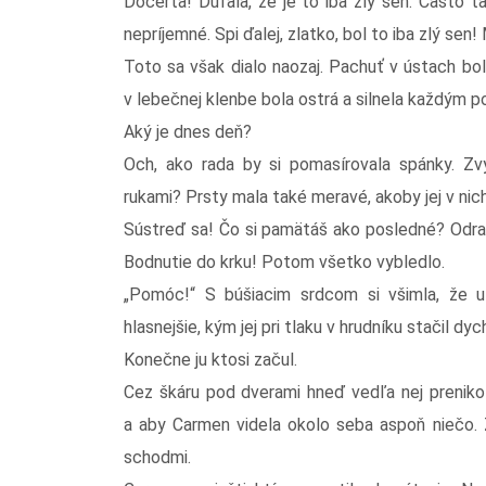
Dočerta! Dúfala, že je to iba zlý sen. Často ta
nepríjemné. Spi ďalej, zlatko, bol to iba zlý sen
Toto sa však dialo naozaj. Pachuť v ústach bol
v lebečnej klenbe bola ostrá a silnela každým 
Aký je dnes deň?
Och, ako rada by si pomasírovala spánky. Z
rukami? Prsty mala také meravé, akoby jej v nich
Sústreď sa! Čo si pamätáš ako posledné? Odraz
Bodnutie do krku! Potom všetko vybledlo.
„Pomóc!“ S búšiacim srdcom si všimla, že už
hlasnejšie, kým jej pri tlaku v hrudníku stačil dyc
Konečne ju ktosi začul.
Cez škáru pod dverami hneď vedľa nej prenikol 
a aby Carmen videla okolo seba aspoň niečo. 
schodmi.