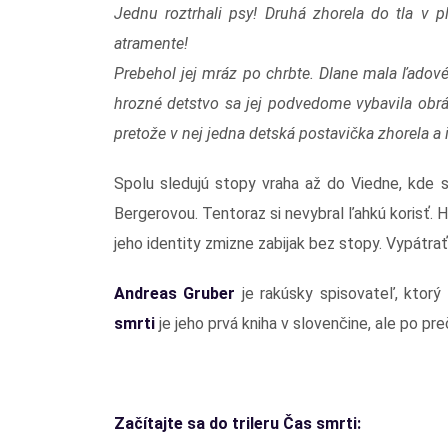
Jednu roztrhali psy! Druhá zhorela do tla v pl
atramente!
Prebehol jej mráz po chrbte. Dlane mala ľadové
hrozné detstvo sa jej podvedome vybavila obrá
pretože v nej jedna detská postavička zhorela a 
Spolu sledujú stopy vraha až do Viedne, kde
Bergerovou. Tentoraz si nevybral ľahkú korisť. 
jeho identity zmizne zabijak bez stopy. Vypátr
Andreas Gruber
je rakúsky spisovateľ, ktorý 
smrti
je jeho prvá kniha v slovenčine, ale po pr
Začítajte sa do trileru
Čas smrti: