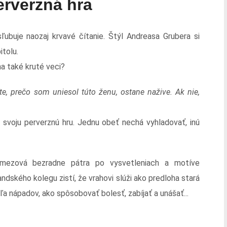
erverzná hra
sľubuje naozaj krvavé čítanie. Štýl Andreasa Grubera si
itolu.
a také kruté veci?
íte, prečo som uniesol túto ženu, ostane nažive. Ak nie,
voju perverznú hru. Jednu obeť nechá vyhladovať, inú
emezová bezradne pátra po vysvetleniach a motíve
ndského kolegu zistí, že vrahovi slúži ako predloha stará
ľa nápadov, ako spôsobovať bolesť, zabíjať a unášať...