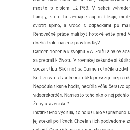
mieste s číslom U2-P58. V sekcii vyhraden
Lampy, ktoré tu zvyčajne aspoň blikajú, medz
svietiť úplne, a vrece s odpadkami po mal
Renovačné práce mali byť hotové ešte pred Vi
dochádzali finančné prostriedky?
Carmen dobehla k svojmu VW Golfu a na ovládač
sa prebrali k životu. V rovnakej sekunde si kúti
spoza stĺpa. Skôr než sa Carmen otočila a zdvihla
Keď znovu otvorila oči, obklopovala ju neprenik
Nepočula tikanie hodín, necítila vôňu čerstvo op
videorekordéri. Namiesto toho okolo nej páchl
Žeby stavenisko?
Inštinktívne vycítila, že neleží, ale vzpriamene 
jej stekali po lícach. Chcela si ich podvedome z
pohnúť. Okamžite sa jej zmocnila panika.