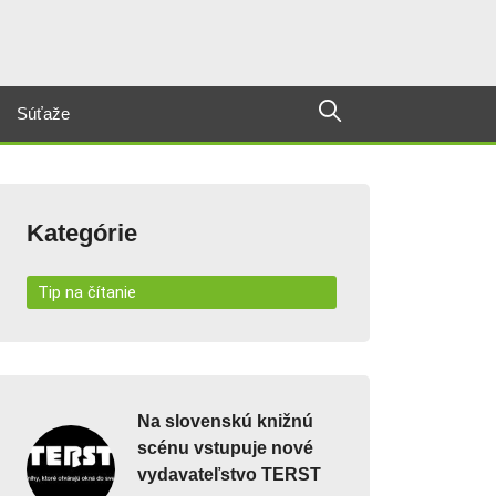
Súťaže
Kategórie
Tip na čítanie
Na slovenskú knižnú
scénu vstupuje nové
vydavateľstvo TERST