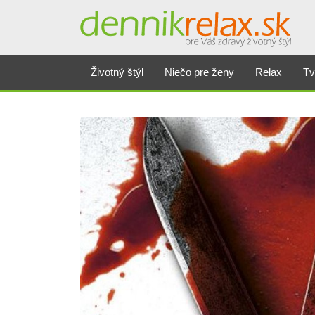
Životný štýl
Niečo pre ženy
Relax
Tv