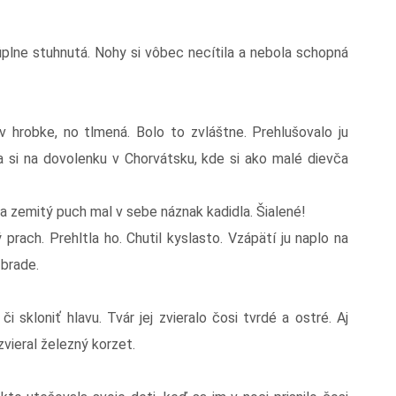
úplne stuhnutá. Nohy si vôbec necítila a nebola schopná
 v hrobke, no tlmená. Bolo to zvláštne. Prehlušovalo ju
la si na dovolenku v Chorvátsku, kde si ako malé dievča
a zemitý puch mal v sebe náznak kadidla. Šialené!
prach. Prehltla ho. Chutil kyslasto. Vzápätí ju naplo na
 brade.
i skloniť hlavu. Tvár jej zvieralo čosi tvrdé a ostré. Aj
vieral železný korzet.