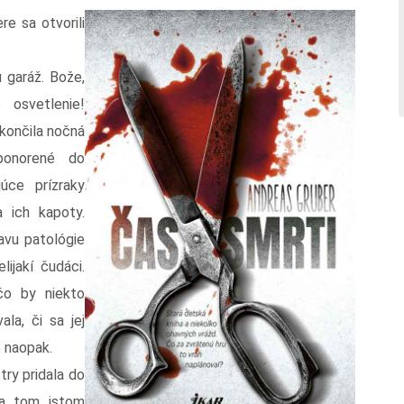
e sa otvorili
 garáž. Bože,
 osvetlenie!
skončila nočná
ponorené do
júce prízraky
a ich kapoty.
avu patológie
lijakí čudáci.
čo by niekto
la, či sa jej
 naopak.
try pridala do
na tom istom