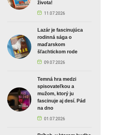
života!
11.07.2026
Lazár je fascinujúca
rodinná sága o
maďarskom
šľachtickom rode
09.07.2026
Temná hra medzi
spisovateľkou a
mužom, ktorý ju
fascinuje aj desí. Pád
na dno
01.07.2026