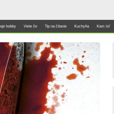
oje hobby
Viete že
Tip na čítanie
Kuchyňa
Kam ísť