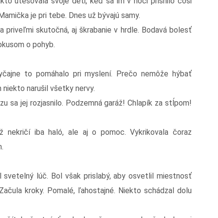
kto utešovala svoje deti, keď sa im v noci prisnilo čosi
! Mamička je pri tebe. Dnes už bývajú samy.
a priveľmi skutočná, aj škrabanie v hrdle. Bodavá bolesť
pokusom o pohyb.
vyčajne to pomáhalo pri myslení. Prečo nemôže hýbať
 niekto narušil všetky nervy.
u sa jej rozjasnilo. Podzemná garáž! Chlapík za stĺpom!
 nekričí iba haló, ale aj o pomoc. Vykrikovala čoraz
h.
svetelný lúč. Bol však prislabý, aby osvetlil miestnosť
Začula kroky. Pomalé, ľahostajné. Niekto schádzal dolu