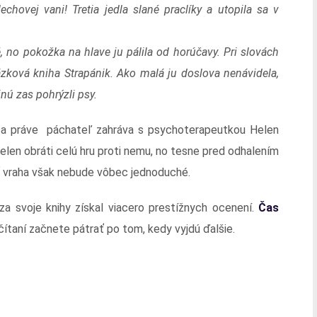
echovej vani! Tretia jedla slané praclíky a utopila sa v
, no pokožka na hlave ju pálila od horúčavy. Pri slovách
zková kniha Strapánik. Ako malá ju doslova nenávidela,
inú zas pohrýzli psy.
 sa práve páchateľ zahráva s psychoterapeutkou Helen
Helen obráti celú hru proti nemu, no tesne pred odhalením
ať vraha však nebude vôbec jednoduché.
za svoje knihy získal viacero prestížnych ocenení.
Čas
ečítaní začnete pátrať po tom, kedy vyjdú ďalšie.