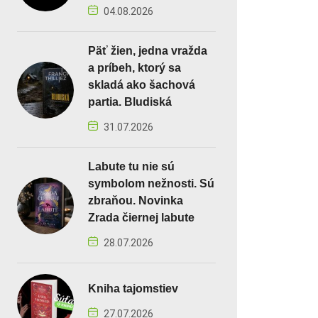
04.08.2026
Päť žien, jedna vražda
a príbeh, ktorý sa
skladá ako šachová
partia. Bludiská
31.07.2026
Labute tu nie sú
symbolom nežnosti. Sú
zbraňou. Novinka
Zrada čiernej labute
28.07.2026
Kniha tajomstiev
27.07.2026