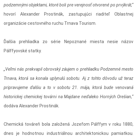
podzemnými objektami, ktoré boli pre verejnosť otvorené po prvýkrát,“
hovorí Alexander Prostinák, zastupujúci riaditeľ Oblastnej
organizácie cestovného ruchu Trnava Tourism.
Ďalšia prehliadka zo série Nepoznané miesta nesie názov
Pálffyovské statky.
„Veľmi nás prekvapil obrovský záujem o prehliadku Podzemné mesto
Trnava, ktorá sa konala uplynulú sobotu. Aj z tohto dôvodu už teraz
pripravujeme ďalšiu a to v sobotu 21. mája, ktorá bude venovaná
historickej chemickej továrni na Majdane neďaleko Horných Orešian,“
dodáva Alexander Prostinák.
Chemická továreň bola založená Jozefom Pálffym v roku 1880,
dnes je hodnotnou industriálnou architektonickou pamiatkou.