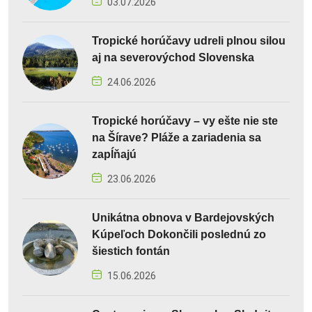
03.07.2026
Tropické horúčavy udreli plnou silou
aj na severovýchod Slovenska
24.06.2026
Tropické horúčavy – vy ešte nie ste
na Šírave? Pláže a zariadenia sa
zapĺňajú
23.06.2026
Unikátna obnova v Bardejovských
Kúpeľoch Dokončili poslednú zo
šiestich fontán
15.06.2026