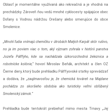
Oblasť je momentálne využívaná ako rekreačná a je vhodná na
prechádzky. Zároveň ňou vedú mnohé cyklocesty spájajúce obec
Doľany s Vodnou nádržou Orešany alebo smerujúce do obce
Smolenice.
„Mnohí ľudia vnímajú chemičku v útrobách Malých Karpát skôr rušivo,
no ja im poviem viac o tom, aký význam zohrala v histórii panstva
Jozefa Pálffyho, kde sa nachádzala úzkorozchodná železnica a
robotnícke kolónie,“
hovorí Miroslav Beňák, architekt a člen OZ
Čierne diery, ktorý bude prehliadku Pálffyovské statky sprevádzať
a dodáva, že
„zaujímavosťou je, že chemická továreň na Majdane
pochádza zo skoršieho obdobia ako turisticky veľmi obľúbený
Smolenický zámok.“
Prehliadka bude tentokrát prebiehať mimo mesta Trnavy.
„Jej