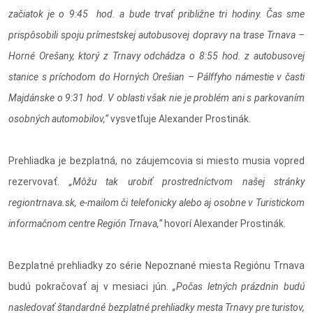
začiatok je o 9:45 hod. a bude trvať približne tri hodiny. Čas sme
prispôsobili spoju prímestskej autobusovej dopravy na trase Trnava –
Horné Orešany, ktorý z Trnavy odchádza o 8:55 hod. z autobusovej
stanice s príchodom do Horných Orešian – Pálffyho námestie v časti
Majdánske o 9:31 hod. V oblasti však nie je problém ani s parkovaním
osobných automobilov,“
vysvetľuje Alexander Prostinák.
Prehliadka je bezplatná, no záujemcovia si miesto musia vopred
rezervovať.
„Môžu tak urobiť prostredníctvom našej stránky
regiontrnava.sk, e-mailom či telefonicky alebo aj osobne v Turistickom
informačnom centre Región Trnava,“
hovorí Alexander Prostinák.
Bezplatné prehliadky zo série Nepoznané miesta Regiónu Trnava
budú pokračovať aj v mesiaci jún.
„Počas letných prázdnin budú
nasledovať štandardné bezplatné prehliadky mesta Trnavy pre turistov,