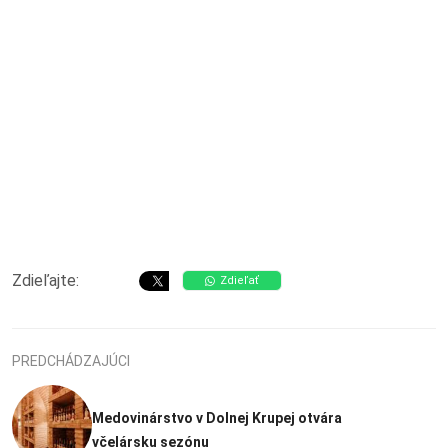
Zdieľajte:
Zdieľať
PREDCHÁDZAJÚCI
Medovinárstvo v Dolnej Krupej otvára
včelársku sezónu