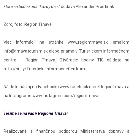
ktoré sa budú konať každý deň,“
dodáva Alexander Prostinák.
Zdroj foto: Región Trnava
Viac informácií na stránke www.regiontrnava.sk, emailom
info@trnavatourism.sk alebo priamo v Turistickom informačnom
centre – Región Trnava. Otváracie hodiny TIC nájdete na
http://bit.ly/TuristickeInformacneCentrum
Nájdete nás aj na Facebooku www.facebook.com/RegionTrnava a
na Instagrame www.instagram.com/regiontrnava.
Tešíme sa na vás v Regióne Trnava!
Realizované s finančnou podporou Ministerstva dopravy a