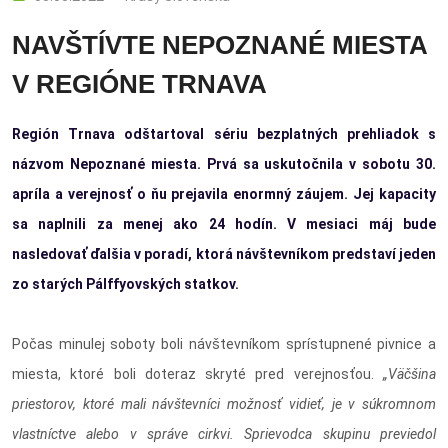
NAVŠTÍVTE NEPOZNANÉ MIESTA
V REGIÓNE TRNAVA
Región Trnava odštartoval sériu bezplatných prehliadok s
názvom Nepoznané miesta. Prvá sa uskutočnila v sobotu 30.
apríla a verejnosť o ňu prejavila enormný záujem. Jej kapacity
sa naplnili za menej ako 24 hodín. V mesiaci máj bude
nasledovať ďalšia v poradí, ktorá návštevníkom predstaví jeden
zo starých Pálffyovských statkov.
Počas minulej soboty boli návštevníkom sprístupnené pivnice a
miesta, ktoré boli doteraz skryté pred verejnosťou.
„Väčšina
priestorov, ktoré mali návštevníci možnosť vidieť, je v súkromnom
vlastníctve alebo v správe cirkvi. Sprievodca skupinu previedol