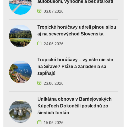
autobusom, výhodne a bez starostí
03.07.2026
Tropické horúčavy udreli plnou silou
aj na severovýchod Slovenska
24.06.2026
Tropické horúčavy – vy ešte nie ste
na Šírave? Pláže a zariadenia sa
zapĺňajú
23.06.2026
Unikátna obnova v Bardejovských
Kúpeľoch Dokončili poslednú zo
šiestich fontán
15.06.2026