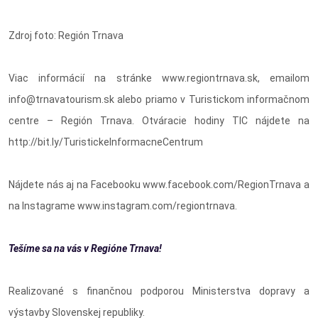
Zdroj foto: Región Trnava
Viac informácií na stránke www.regiontrnava.sk, emailom
info@trnavatourism.sk alebo priamo v Turistickom informačnom
centre – Región Trnava. Otváracie hodiny TIC nájdete na
http://bit.ly/TuristickeInformacneCentrum
Nájdete nás aj na Facebooku www.facebook.com/RegionTrnava a
na Instagrame www.instagram.com/regiontrnava.
Tešíme sa na vás v Regióne Trnava!
Realizované s finančnou podporou Ministerstva dopravy a
výstavby Slovenskej republiky.