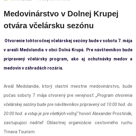
Medovinárstvo v Dolnej Krupej
otvára včelársku sezónu
Otvorenie tohtoročnej včelárskej sezóny bude v sobotu 7. mája
v areáli Medolandia v obci Dolná Krupá. Pre návštevníkov bude
pripravený včelársky program, ako aj ochutnávky medov a
medovín v záhradách rozária.
Areál Medolandie, ktorý vlastní miestne medovinárstvo, bude
počas soboty 7. mája otvorený pre verejnosť.
„Program otvorenia
včelárskej sezóny bude pre návštevníkov pripravený od 10:00 hod. do
20:00 hod. a vstup je pre všetkých voľný,“
hovorí Alexander Prostinák,
zastupujúci riaditeľ Oblastnej organizácie cestovného ruchu
Trnava Tourism.