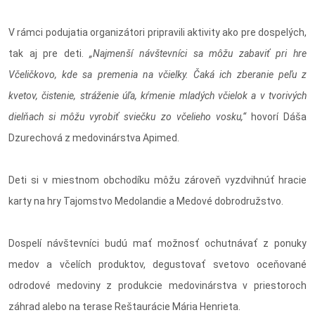
V rámci podujatia organizátori pripravili aktivity ako pre dospelých,
tak aj pre deti.
„Najmenší návštevníci sa môžu zabaviť pri hre
Včeličkovo, kde sa premenia na včielky. Čaká ich zberanie peľu z
kvetov, čistenie, stráženie úľa, kŕmenie mladých včielok a v tvorivých
dielňach si môžu vyrobiť sviečku zo včelieho vosku,“
hovorí Dáša
Dzurechová z medovinárstva Apimed.
Deti si v miestnom obchodíku môžu zároveň vyzdvihnúť hracie
karty na hry Tajomstvo Medolandie a Medové dobrodružstvo.
Dospelí návštevníci budú mať možnosť ochutnávať z ponuky
medov a včelích produktov, degustovať svetovo oceňované
odrodové medoviny z produkcie medovinárstva v priestoroch
záhrad alebo na terase Reštaurácie Mária Henrieta.