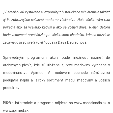
„V areáli budú vystavené aj exponáty z historického včelárenia a taktiež
aj tie zobrazujúce súčasné moderné včelárstvo. Naši včelári vám radi
povedia ako sa včelárilo kedysi a ako sa včelári dnes. Nielen deťom
bude venovaná prechádzka po včelárskom chodníku, kde sa dozviete
zaujímavosti zo sveta včiel,“
dodáva Dáša Dzurechová.
Sprievodným programom akcie bude možnosť nazrieť do
archívnych pivníc, kde sú uložené aj prvé medoviny vyrobené v
medovinárstve Apimed. V medovom obchode návštevníci
podujatia nájdu aj široký sortiment medu, medoviny a včelích
produktov.
Bližšie informácie o programe nájdete na www.medolandia.sk a
www.apimed.sk