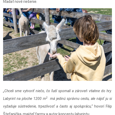
hľadať nové riešenie.
„Chceli sme vytvoriť niečo, čo ľudí spomalí a zároveň vtiahne do hry.
2
Labyrint na ploche 1200 m
má jedinú správnu cestu, ale nájsť ju si
vyžaduje sústredenie, trpezlivosť a často aj spoluprácu,“
hovorí Filip
Štefanička, majiteľ farmy a autor konceptu labyrintu.