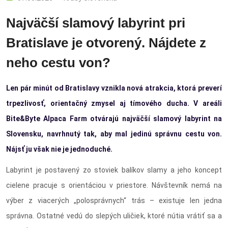
Najväčší slamový labyrint pri
Bratislave je otvorený. Nájdete z
neho cestu von?
Len pár minút od Bratislavy vznikla nová atrakcia, ktorá preverí
trpezlivosť, orientačný zmysel aj tímového ducha. V areáli
Bite&Byte Alpaca Farm otvárajú najväčší slamový labyrint na
Slovensku, navrhnutý tak, aby mal jedinú správnu cestu von.
Nájsť ju však nie je jednoduché.
Labyrint je postavený zo stoviek balíkov slamy a jeho koncept
cielene pracuje s orientáciou v priestore. Návštevník nemá na
výber z viacerých „polosprávnych“ trás – existuje len jedna
správna. Ostatné vedú do slepých uličiek, ktoré nútia vrátiť sa a