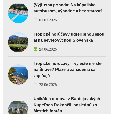
(Vý)Letná pohoda: Na kúpalisko
autobusom, výhodne a bez starostí
03.07.2026
Tropické horúčavy udreli plnou silou
aj na severovýchod Slovenska
24.06.2026
Tropické horúčavy – vy ešte nie ste
na Šírave? Pláže a zariadenia sa
zapĺňajú
23.06.2026
Unikátna obnova v Bardejovských
Kúpeľoch Dokončili poslednú zo
šiestich fontán