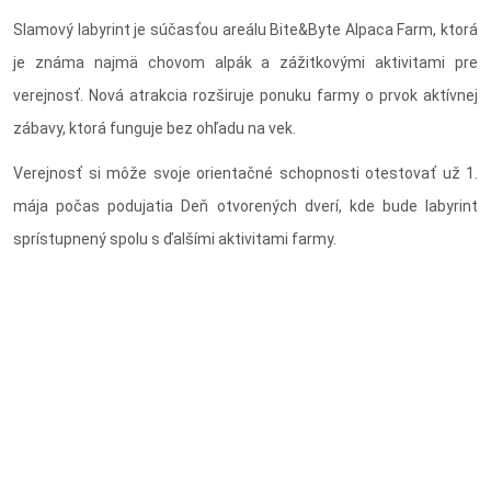
Slamový labyrint je súčasťou areálu Bite&Byte Alpaca Farm, ktorá
je známa najmä chovom alpák a zážitkovými aktivitami pre
verejnosť. Nová atrakcia rozširuje ponuku farmy o prvok aktívnej
zábavy, ktorá funguje bez ohľadu na vek.
Verejnosť si môže svoje orientačné schopnosti otestovať už 1.
mája počas podujatia Deň otvorených dverí, kde bude labyrint
sprístupnený spolu s ďalšími aktivitami farmy.