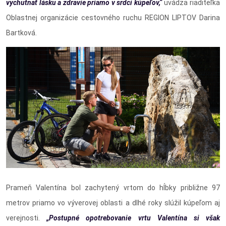
vychutnať lásku a zdravie priamo v srdci kúpeľov,“
uvádza riaditeľka
Oblastnej organizácie cestovného ruchu REGION LIPTOV Darina
Bartková.
Prameň Valentína bol zachytený vrtom do hĺbky približne 97
metrov priamo vo výverovej oblasti a dlhé roky slúžil kúpeľom aj
verejnosti.
„Postupné opotrebovanie vrtu Valentína si však