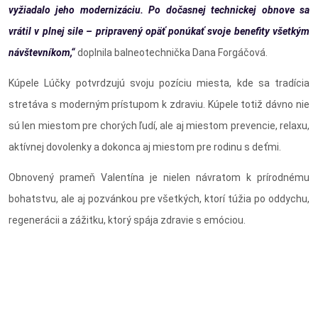
vyžiadalo jeho modernizáciu. Po dočasnej technickej obnove sa
vrátil v plnej sile – pripravený opäť ponúkať svoje benefity všetkým
návštevníkom,“
doplnila balneotechnička Dana Forgáčová.
Kúpele Lúčky potvrdzujú svoju pozíciu miesta, kde sa tradícia
stretáva s moderným prístupom k zdraviu. Kúpele totiž dávno nie
sú len miestom pre chorých ľudí, ale aj miestom prevencie, relaxu,
aktívnej dovolenky a dokonca aj miestom pre rodinu s deťmi.
Obnovený prameň Valentína je nielen návratom k prírodnému
bohatstvu, ale aj pozvánkou pre všetkých, ktorí túžia po oddychu,
regenerácii a zážitku, ktorý spája zdravie s emóciou.