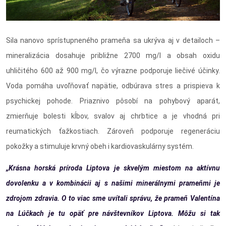
Sila nanovo sprístupneného prameňa sa ukrýva aj v detailoch –
mineralizácia dosahuje približne 2700 mg/l a obsah oxidu
uhličitého 600 až 900 mg/l, čo výrazne podporuje liečivé účinky.
Voda pomáha uvoľňovať napätie, odbúrava stres a prispieva k
psychickej pohode. Priaznivo pôsobí na pohybový aparát,
zmierňuje bolesti kĺbov, svalov aj chrbtice a je vhodná pri
reumatických ťažkostiach. Zároveň podporuje regeneráciu
pokožky a stimuluje krvný obeh i kardiovaskulárny systém.
„Krásna horská príroda Liptova je skvelým miestom na aktívnu
dovolenku a v kombinácii aj s našimi minerálnymi prameňmi je
zdrojom zdravia. O to viac sme uvítali správu, že prameň Valentína
na Lúčkach je tu opäť pre návštevníkov Liptova. Môžu si tak