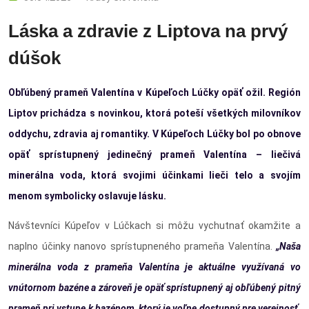
Láska a zdravie z Liptova na prvý
dúšok
Obľúbený prameň Valentína v Kúpeľoch Lúčky opäť ožil. Región
Liptov prichádza s novinkou, ktorá poteší všetkých milovníkov
oddychu, zdravia aj romantiky. V Kúpeľoch Lúčky bol po obnove
opäť sprístupnený jedinečný prameň Valentína – liečivá
minerálna voda, ktorá svojimi účinkami lieči telo a svojím
menom symbolicky oslavuje lásku.
Návštevníci Kúpeľov v Lúčkach si môžu vychutnať okamžite a
naplno účinky nanovo sprístupneného prameňa Valentína.
„Naša
minerálna voda z prameňa Valentína je aktuálne využívaná vo
vnútornom bazéne a zároveň je opäť sprístupnený aj obľúbený pitný
prameň pri vstupe k bazénom, ktorý je voľne dostupný pre verejnosť.