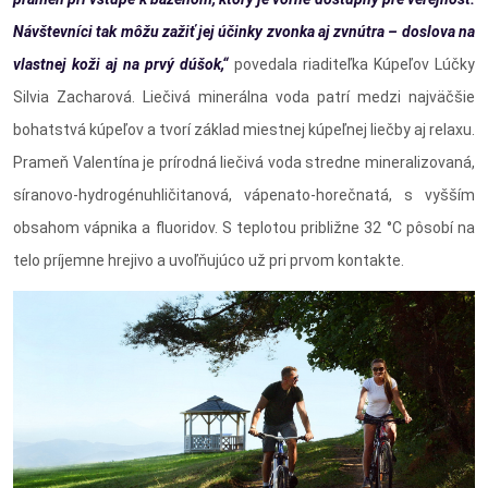
Návštevníci tak môžu zažiť jej účinky zvonka aj zvnútra – doslova na
vlastnej koži aj na prvý dúšok,“
povedala riaditeľka Kúpeľov Lúčky
Silvia Zacharová. Liečivá minerálna voda patrí medzi najväčšie
bohatstvá kúpeľov a tvorí základ miestnej kúpeľnej liečby aj relaxu.
Prameň Valentína je prírodná liečivá voda stredne mineralizovaná,
síranovo-hydrogénuhličitanová, vápenato-horečnatá, s vyšším
obsahom vápnika a fluoridov. S teplotou približne 32 °C pôsobí na
telo príjemne hrejivo a uvoľňujúco už pri prvom kontakte.