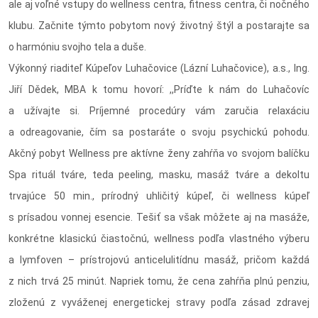
ale aj voľné vstupy do wellness centra, fitness centra, či nočného
klubu. Začnite týmto pobytom nový životný štýl a postarajte sa
o harmóniu svojho tela a duše.
Výkonný riaditeľ Kúpeľov Luhačovice (Lázní Luhačovice), a.s., Ing.
Jiří Dědek, MBA k tomu hovorí: ,,Príďte k nám do Luhačovíc
a užívajte si. Príjemné procedúry vám zaručia relaxáciu
a odreagovanie, čím sa postaráte o svoju psychickú pohodu.
Akčný pobyt Wellness pre aktívne ženy zahŕňa vo svojom balíčku
Spa rituál tváre, teda peeling, masku, masáž tváre a dekoltu
trvajúce 50 min., prírodný uhličitý kúpeľ, či wellness kúpeľ
s prísadou vonnej esencie. Tešiť sa však môžete aj na masáže,
konkrétne klasickú čiastočnú, wellness podľa vlastného výberu
a lymfoven – prístrojovú anticelulitídnu masáž, pričom každá
z nich trvá 25 minút. Napriek tomu, že cena zahŕňa plnú penziu,
zloženú z vyváženej energetickej stravy podľa zásad zdravej