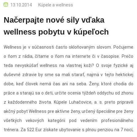
13.10.2014
Kúpele a wellness
Načerpajte nové sily vďaka
wellness pobytu v kúpeľoch
Wellness je v súčasnosti často skloňovaným slovom. Počujeme
o ňom z rádia, čítame o ňom na internete či v časopise. Prečo
teda nevyskúšať wellness na vlastnej koži? O svoje fyzické aj
duševné zdravie by sme sa mali starať, najmä v tejto hektickej
dobe, keď človek nemá čas ani na seba. Ženy, ktoré chodia do
práce a starajú sa o deti, určite ocenia týždeň oddychu od zhonu
z každodenného života. Kúpele Luhačovice, a. s. preto pripravili
akčný pobyt Wellness pre aktívne ženy, určený špeciálne pre ženy
všetkých vekových kategórii pod vedením profesionálneho
trénera. Za 522 Eur získate ubytovanie s plnou penziou na 7 nocí,