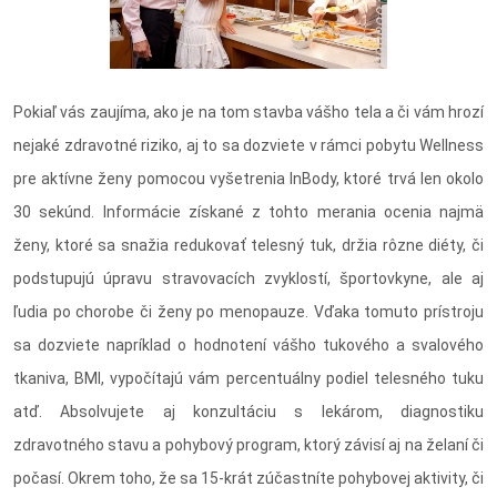
Pokiaľ vás zaujíma, ako je na tom stavba vášho tela a či vám hrozí
nejaké zdravotné riziko, aj to sa dozviete v rámci pobytu Wellness
pre aktívne ženy pomocou vyšetrenia InBody, ktoré trvá len okolo
30 sekúnd. Informácie získané z tohto merania ocenia najmä
ženy, ktoré sa snažia redukovať telesný tuk, držia rôzne diéty, či
podstupujú úpravu stravovacích zvyklostí, športovkyne, ale aj
ľudia po chorobe či ženy po menopauze. Vďaka tomuto prístroju
sa dozviete napríklad o hodnotení vášho tukového a svalového
tkaniva, BMI, vypočítajú vám percentuálny podiel telesného tuku
atď. Absolvujete aj konzultáciu s lekárom, diagnostiku
zdravotného stavu a pohybový program, ktorý závisí aj na želaní či
počasí. Okrem toho, že sa 15-krát zúčastníte pohybovej aktivity, či