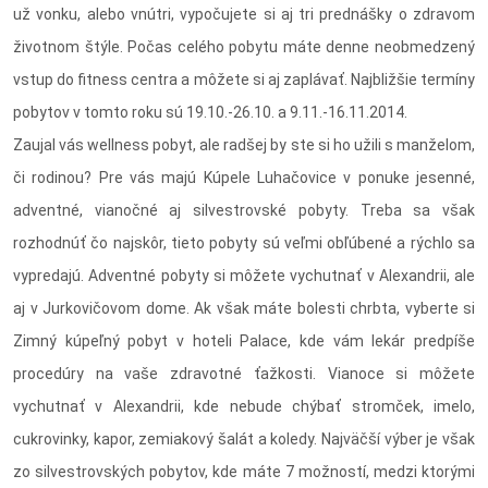
už vonku, alebo vnútri, vypočujete si aj tri prednášky o zdravom
životnom štýle. Počas celého pobytu máte denne neobmedzený
vstup do fitness centra a môžete si aj zaplávať. Najbližšie termíny
pobytov v tomto roku sú 19.10.-26.10. a 9.11.-16.11.2014.
Zaujal vás wellness pobyt, ale radšej by ste si ho užili s manželom,
či rodinou? Pre vás majú Kúpele Luhačovice v ponuke jesenné,
adventné, vianočné aj silvestrovské pobyty. Treba sa však
rozhodnúť čo najskôr, tieto pobyty sú veľmi obľúbené a rýchlo sa
vypredajú. Adventné pobyty si môžete vychutnať v Alexandrii, ale
aj v Jurkovičovom dome. Ak však máte bolesti chrbta, vyberte si
Zimný kúpeľný pobyt v hoteli Palace, kde vám lekár predpíše
procedúry na vaše zdravotné ťažkosti. Vianoce si môžete
vychutnať v Alexandrii, kde nebude chýbať stromček, imelo,
cukrovinky, kapor, zemiakový šalát a koledy. Najväčší výber je však
zo silvestrovských pobytov, kde máte 7 možností, medzi ktorými