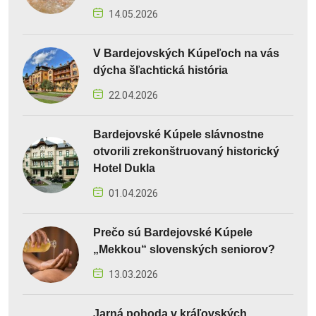
14.05.2026
V Bardejovských Kúpeľoch na vás
dýcha šľachtická história
22.04.2026
Bardejovské Kúpele slávnostne
otvorili zrekonštruovaný historický
Hotel Dukla
01.04.2026
Prečo sú Bardejovské Kúpele
„Mekkou“ slovenských seniorov?
13.03.2026
Jarná pohoda v kráľovských