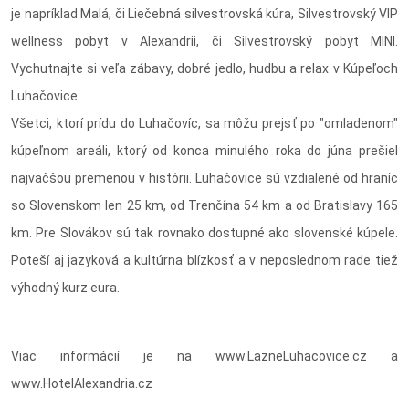
je napríklad Malá, či Liečebná silvestrovská kúra, Silvestrovský VIP
wellness pobyt v Alexandrii, či Silvestrovský pobyt MINI.
Vychutnajte si veľa zábavy, dobré jedlo, hudbu a relax v Kúpeľoch
Luhačovice.
Všetci, ktorí prídu do Luhačovíc, sa môžu prejsť po "omladenom"
kúpeľnom areáli, ktorý od konca minulého roka do júna prešiel
najväčšou premenou v histórii. Luhačovice sú vzdialené od hraníc
so Slovenskom len 25 km, od Trenčína 54 km a od Bratislavy 165
km. Pre Slovákov sú tak rovnako dostupné ako slovenské kúpele.
Poteší aj jazyková a kultúrna blízkosť a v neposlednom rade tiež
výhodný kurz eura.
Viac informácií je na www.LazneLuhacovice.cz a
www.HotelAlexandria.cz