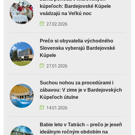
kúpeľoch: Bardejovské Kúpele
vsádzajú na Veľkú noc
27.02.2026
Prečo si obyvatelia východného
Slovenska vyberajú Bardejovské
Kúpele
27.01.2026
Suchou nohou za procedúrami i
zábavou: V zime je v Bardejovských
Kúpeľoch útulne
14.01.2026
Babie leto v Tatrách – prečo je jeseň
ideálnym ročným obdobím na