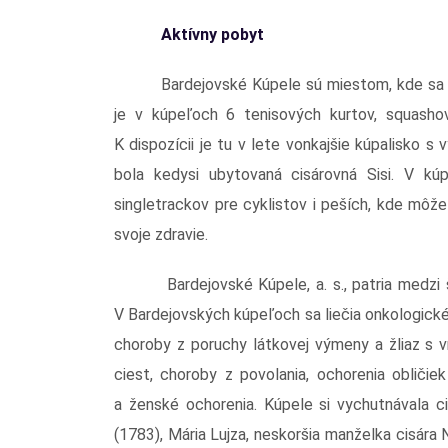
Aktívny pobyt
Bardejovské Kúpele sú miestom, kde sa dá
je v kúpeľoch 6 tenisových kurtov, squashov
K dispozícii je tu v lete vonkajšie kúpalisko s
bola kedysi ubytovaná cisárovná Sisi. V k
singletrackov pre cyklistov i peších, kde môžet
svoje zdravie.
Bardejovské Kúpele, a. s., patria medzi
V Bardejovských kúpeľoch sa liečia onkologick
choroby z poruchy látkovej výmeny a žliaz s 
ciest, choroby z povolania, ochorenia obliči
a ženské ochorenia. Kúpele si vychutnávala ci
(1783), Mária Lujza, neskoršia manželka cisára 