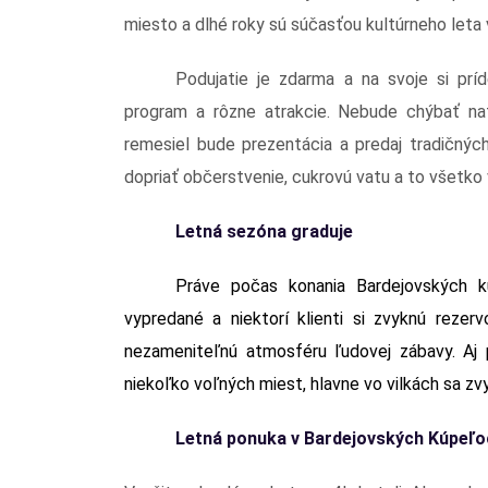
miesto a dlhé roky sú súčasťou kultúrneho leta
Podujatie je zdarma a na svoje si prí
program a rôzne atrakcie. Nebude chýbať nafu
remesiel bude prezentácia a predaj tradičnýc
dopriať občerstvenie, cukrovú vatu a to všetko
Letná sezóna graduje
Práve počas konania Bardejovských k
vypredané a niektorí klienti si zvyknú rezer
nezameniteľnú atmosféru ľudovej zábavy. Aj 
niekoľko voľných miest, hlavne vo vilkách sa zvy
Letná ponuka v Bardejovských Kúpeľo