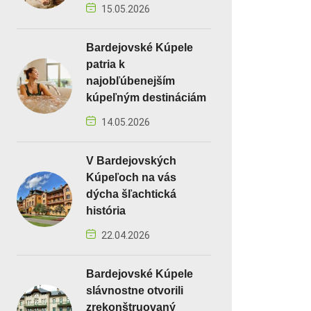
15.05.2026
Bardejovské Kúpele
patria k
najobľúbenejším
kúpeľným destináciám
14.05.2026
V Bardejovských
Kúpeľoch na vás
dýcha šľachtická
história
22.04.2026
Bardejovské Kúpele
slávnostne otvorili
zrekonštruovaný