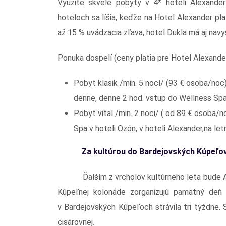
Využite skvelé pobyty v 4* hoteli Alexande
hoteloch sa líšia, keďže na Hotel Alexander pl
až 15 % uvádzacia zľava, hotel Dukla má aj navy
Ponuka dospelí (ceny platia pre Hotel Alexander,
Pobyt klasik /min. 5 nocí/ (93 € osoba/noc)
denne, denne 2 hod. vstup do Wellness Sp
Pobyt vital /min. 2 noci/ ( od 89 € osoba
Spa v hoteli Ozón, v hoteli Alexander,na let
Za kultúrou do Bardejovských Kúpeľo
Ďalším z vrcholov kultúrneho leta bude ALŽ
Kúpeľnej kolonáde zorganizujú pamätný deň 
v Bardejovských Kúpeľoch strávila tri týždne.
cisárovnej.