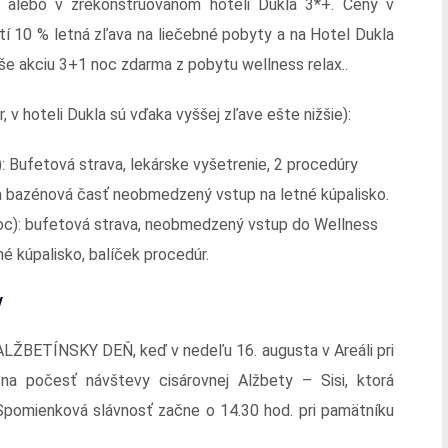
r alebo v zrekonštruovanom hoteli Dukla 3*+. Ceny v
atí 10 % letná zľava na liečebné pobyty a na Hotel Dukla
še akciu 3+1 noc zdarma z pobytu wellness relax..
 v hoteli Dukla sú vďaka vyššej zľave ešte nižšie):
: Bufetová strava, lekárske vyšetrenie, 2 procedúry
a bazénová časť neobmedzený vstup na letné kúpalisko.
/noc): bufetová strava, neobmedzený vstup do Wellness
né kúpalisko, balíček procedúr.
v
BETÍNSKY DEŇ, keď v nedeľu 16. augusta v Areáli pri
na počesť návštevy cisárovnej Alžbety – Sisi, ktorá
 Spomienková slávnosť začne o 14.30 hod. pri pamätníku