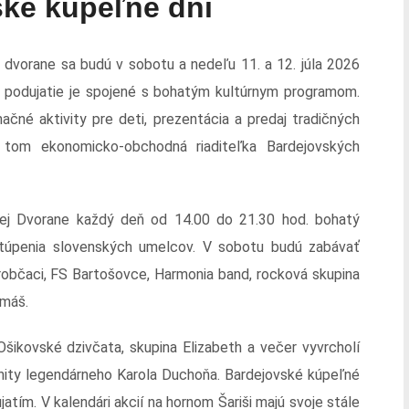
ské kúpeľné dni
j dvorane sa budú v sobotu a nedeľu 11. a 12. júla 2026
 podujatie je spojené s bohatým kultúrnym programom.
ačné aktivity pre deti, prezentácia a predaj tradičných
 tom ekonomicko-obchodná riaditeľka Bardejovských
ľnej Dvorane každý deň od 14.00 do 21.30 hod. bohatý
stúpenia slovenských umelcov. V sobotu budú zabávať
robčaci, FS Bartošovce, Harmonia band, rocková skupina
imáš.
Ošikovské dzivčata, skupina Elizabeth a večer vyvrcholí
 hity legendárneho Karola Duchoňa. Bardejovské kúpeľné
atím. V kalendári akcií na hornom Šariši majú svoje stále