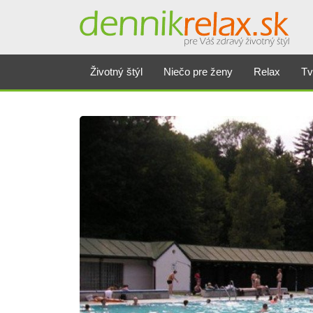
Životný štýl
Niečo pre ženy
Relax
Tv