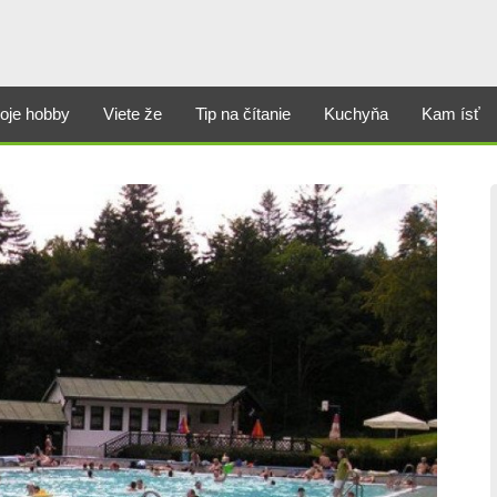
oje hobby
Viete že
Tip na čítanie
Kuchyňa
Kam ísť