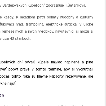
 v Bardejovských Kúpeľoch,“ zdôrazňuje T.Šatanková.
de každý. K lákadlom patrí bohatý hudobný a kultúrny
kovací hrad, trampolína, elektrické autíčka. V uličke
h remeselných a iných výrobkov, návštevníci si môžu aj
 v cca 40 stánkoch.
úpeľných dní bývajú kúpele najviac naplnené a plne
vovať pobyt práve v tomto termíne, aby si vychutnali
počas tohto roka sú hlavne kapacity rezervované, ale
kne nájsť.
ch