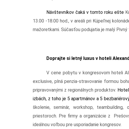
Návštevníkov čaká v tomto roku ešte
K
13.00 -18.00 hod., v areáli pri Kúpeľnej koloná
mažoretkami. Súčasťou podujatia je malý Pivný f
Doprajte si letný luxus v hoteli Alexan
V cene pobytu v kongresovom hoteli Ale
exclusive, plná penzia-stravovanie formou bo
pripravovanými z regionálnych produktov.
Hotel
izbách, z toho je 5 apartmánov a 5 bezbariérov
školenie, seminár, workshop, teambuilding,
priestoroch. Pre firmy a organizácie z Prešo
ideálnou voľbou pre usporiadanie kongresov.