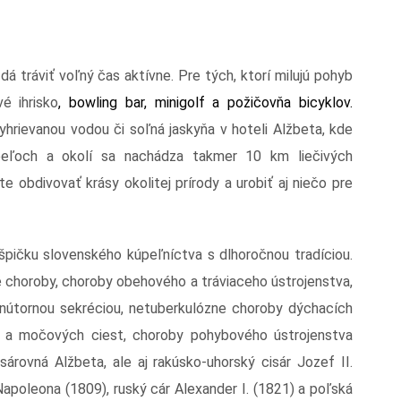
 tráviť voľný čas aktívne. Pre tých, ktorí milujú pohyb
é ihrisko
, bowling bar, minigolf a požičovňa bicyklov.
 vyhrievanou vodou či soľná jaskyňa v hoteli Alžbeta, kde
úpeľoch a okolí sa nachádza takmer 10 km liečivých
e obdivovať krásy okolitej prírody a urobiť aj niečo pre
 špičku slovenského kúpeľníctva s dlhoročnou tradíciou.
é choroby, choroby obehového a tráviaceho ústrojenstva,
vnútornou sekréciou, netuberkulózne choroby dýchacích
ek a močových ciest, choroby pohybového ústrojenstva
sárovná Alžbeta, ale aj rakúsko-uhorský cisár Jozef II.
Napoleona (1809), ruský cár Alexander I. (1821) a poľská