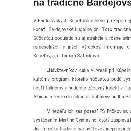
na tradičné Bardejov
V Bardejovských Kúpeľoch v areáli pri kúpeľne
konať Bardejovské kúpeľné dni. Toto tradičné
Súčasťou podujatia sú aj atrakcie a rôzne anim
remeselných a iných výrobkov. Informuje o
Kúpeľov, a.s., Tamara Šatanková.
,,Návštevníkov čaká v Areáli pri Kúpe
kultúrny program, ktorého súčasťou budú vy
hostí folklórny a hudobno-zábavný kolektív Pa
Albione a tento deň ukončí Cimbalová hudba Pr
V nedeľu ich zas poteší FS Fričkovian, 
vystúpením Martina Gyimesiho, ktorý zaspieva
dni sú našim tradične najnavštevovanejším poduj