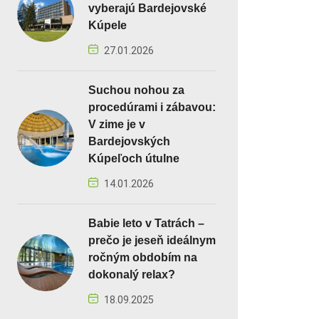
vyberajú Bardejovské
Kúpele
27.01.2026
Suchou nohou za
procedúrami i zábavou:
V zime je v
Bardejovských
Kúpeľoch útulne
14.01.2026
Babie leto v Tatrách –
prečo je jeseň ideálnym
ročným obdobím na
dokonalý relax?
18.09.2025