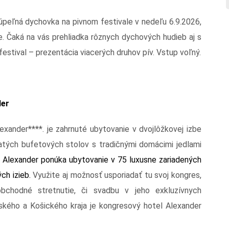
úpeľná dychovka na pivnom festivale v nedeľu 6.9.2026,
de. Čaká na vás prehliadka rôznych dychových hudieb aj s
estival – prezentácia viacerých druhov pív. Vstup voľný.
der
xander****. je zahrnuté ubytovanie v dvojlôžkovej izbe
hatých bufetových stolov s tradičnými domácimi jedlami
 Alexander ponúka ubytovanie v 75 luxusne zariadených
ých izieb.
Využite aj možnosť usporiadať tu svoj kongres,
 obchodné stretnutie, či svadbu v jeho exkluzívnych
vského a Košického kraja je kongresový hotel Alexander