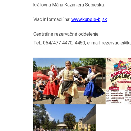
kráľovná Mária Kazimiera Sobieska.
Viac informácií na:
www.kupele-bj.sk
Centrálne rezervačné oddelenie:
Tel.: 054/477 4470, 4450, e-mail: rezervacie@k