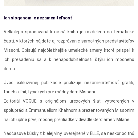
Ich sloganom je nezameniteľnosť
Veľkolepo spracovaná luxusná kniha je rozdelená na tematické
časti, v ktorých nájdete aj rozprávanie samotných predstaviteľov
Missoni. Opisujú najdôležitejšie umelecké smery, ktoré prispeli k
ich presadeniu sa a k nenapodobiteľnosti štýlu ich módneho
domu.
Úvod exkluzívnej publikácie približuje nezameniteľnosť grafík,
farieb a línií, typických pre módny dom Missoni.
Editoriál VOGUE s originálom lurexových šiat, vytvorených v
spolupráci s Emmanuellom Khahnom a prezentovaných Missonim
na ich úplne prvej módnej prehliadke v divadle Gerolame v Miláne.
Nadčasové kúsky z bielej vlny, uverejnené v ELLE, sa neskôr ocitnú