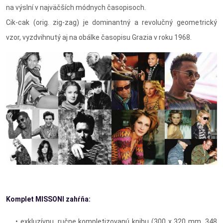
na výslní v najväčších módnych časopisoch.
Cik-cak (orig. zig-zag) je dominantný a revolučný geometrický
vzor, vyzdvihnutý aj na obálke časopisu Grazia v roku 1968.
Komplet MISSONI zahŕňa:
• exkluzívnu, ručne kompletizovanú knihu (300 x 320 mm, 348