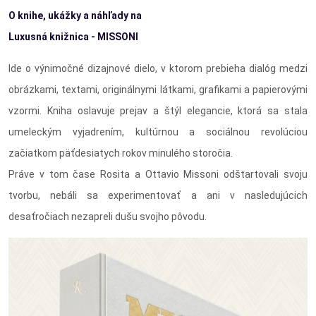
O knihe, ukážky a náhľady na
Luxusná knižnica - MISSONI
Ide o výnimočné dizajnové dielo, v ktorom prebieha dialóg medzi
obrázkami, textami, originálnymi látkami, grafikami a papierovými
vzormi. Kniha oslavuje prejav a štýl elegancie, ktorá sa stala
umeleckým vyjadrením, kultúrnou a sociálnou revolúciou
začiatkom päťdesiatych rokov minulého storočia.
Práve v tom čase Rosita a Ottavio Missoni odštartovali svoju
tvorbu, nebáli sa experimentovať a ani v nasledujúcich
desaťročiach nezapreli dušu svojho pôvodu.