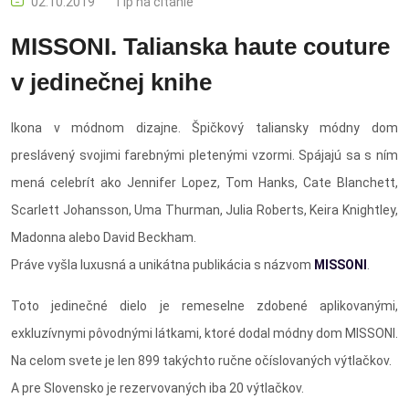
02.10.2019
Tip na čítanie
MISSONI. Talianska haute couture
v jedinečnej knihe
Ikona v módnom dizajne. Špičkový taliansky módny dom
preslávený svojimi farebnými pletenými vzormi. Spájajú sa s ním
mená celebrít ako Jennifer Lopez, Tom Hanks, Cate Blanchett,
Scarlett Johansson, Uma Thurman, Julia Roberts, Keira Knightley,
Madonna alebo David Beckham.
Práve vyšla luxusná a unikátna publikácia s názvom
MISSONI
.
Toto jedinečné dielo je remeselne zdobené aplikovanými,
exkluzívnymi pôvodnými látkami, ktoré dodal módny dom MISSONI.
Na celom svete je len 899 takýchto ručne očíslovaných výtlačkov.
A pre Slovensko je rezervovaných iba 20 výtlačkov.