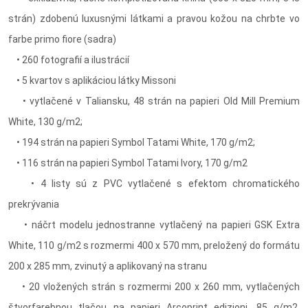
strán) zdobenú luxusnými látkami a pravou kožou na chrbte vo
farbe primo fiore (sadra)
• 260 fotografií a ilustrácií
• 5 kvartov s aplikáciou látky Missoni
• vytlačené v Taliansku, 48 strán na papieri Old Mill Premium
White, 130 g/m2;
• 194 strán na papieri Symbol Tatami White, 170 g/m2;
• 116 strán na papieri Symbol Tatami Ivory, 170 g/m2
• 4 listy sú z PVC vytlačené s efektom chromatického
prekrývania
• náčrt modelu jednostranne vytlačený na papieri GSK Extra
White, 110 g/m2 s rozmermi 400 x 570 mm, preložený do formátu
200 x 285 mm, zvinutý a aplikovaný na stranu
• 20 vložených strán s rozmermi 200 x 260 mm, vytlačených
štvorfarebnou tlačou na papieri Arcoprint edizioni, 85 g/m2,