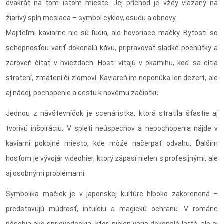
dvakrát na tom istom mieste. Jej príchod je vždy viazaný na
žiarivý spln mesiaca – symbol cyklov, osudu a obnovy.
Majiteľmi kaviarne nie sú ľudia, ale hovoriace mačky. Bytosti so
schopnosťou variť dokonalú kávu, pripravovať sladké pochúťky a
zároveň čítať v hviezdach. Hostí vítajú v okamihu, keď sa cítia
stratení, zmätení či zlomoví. Kaviareň im neponúka len dezert, ale
aj nádej, pochopenie a cestu k novému začiatku.
Jednou z návštevníčok je scenáristka, ktorá stratila šťastie aj
tvorivú inšpiráciu. V spleti neúspechov a nepochopenia nájde v
kaviarni pokojné miesto, kde môže načerpať odvahu. Ďalším
hosťom je vývojár videohier, ktorý zápasí nielen s profesijnými, ale
aj osobnými problémami.
Symbolika mačiek je v japonskej kultúre hlboko zakorenená –
predstavujú múdrosť, intuíciu a magickú ochranu. V románe