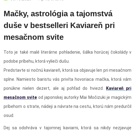
Mačky, astrológia a tajomstvá
duše v bestselleri Kaviareň pri
mesačnom svite
Toto je také malé literárne pohladenie, šálka horúcej čokolády v
podobe príbehu, ktorá vylieči dušu.
Predstavte si nočnú kaviareň, ktorá sa objavuje len pri mesačnom
splne. Namiesto baristu vás privíta hovoriaca mačka, ktorá vám
ponúkne nielen dezert, ale aj pohľad do hviezd.
Kaviareň pri
mesačnom svite
od japonskej autorky Mai Močizuki je magickým
príbehom o strate, nádeji a návrate na cestu, ktorú nám predurčil
osud.
Dej sa odohráva v tajomnej kaviarni, ktorá sa nikdy nezjavuje