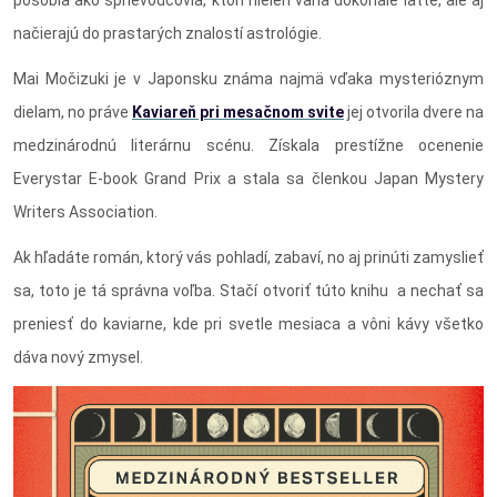
pôsobia ako sprievodcovia, ktorí nielen varia dokonalé latté, ale aj
načierajú do prastarých znalostí astrológie.
Mai Močizuki je v Japonsku známa najmä vďaka mysterióznym
dielam, no práve
Kaviareň pri mesačnom svite
jej otvorila dvere na
medzinárodnú literárnu scénu. Získala prestížne ocenenie
Everystar E-book Grand Prix a stala sa členkou Japan Mystery
Writers Association.
Ak hľadáte román, ktorý vás pohladí, zabaví, no aj prinúti zamyslieť
sa, toto je tá správna voľba. Stačí otvoriť túto knihu a nechať sa
preniesť do kaviarne, kde pri svetle mesiaca a vôni kávy všetko
dáva nový zmysel.