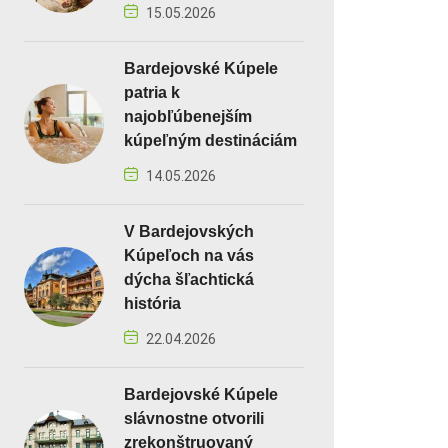
15.05.2026
Bardejovské Kúpele
patria k
najobľúbenejším
kúpeľným destináciám
14.05.2026
V Bardejovských
Kúpeľoch na vás
dýcha šľachtická
história
22.04.2026
Bardejovské Kúpele
slávnostne otvorili
zrekonštruovaný