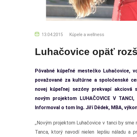
13.04.2015
Kúpele a wellness
Luhačovice opäť rozši
Pôvabné kúpeľné mestečko Luhačovice, vď
považované za kultúrne a spoločenské ce
novej kúpeľnej sezóny prekvapí akciová 
novým projektom LUHAČOVICE V TANCI, kt
Informoval o tom Ing. Jiří Dědek, MBA, výkon
,,Novým projektom Luhačovice v tanci by sme rad
Tanca, ktorý navodí nielen lepšiu náladu a p