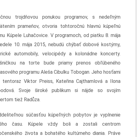
o
dičnou trojdňovou ponukou programov, s nedeľným
ätením prameňov, otvoria tohtoročnú hlavnú kúpeľnú
nu Kúpele Luhačovice. V programoch, od piatku 8. mája
edele 10. mája 2015, nebudú chýbať dobové kostýmy,
orické automobily, velocipédy a kolonádne koncerty.
ešničkou na torte bude priamy prenos obľúbeného
lasového programu Aleša Cibulku Tobogan. Jeho hosťami
 tentoraz Viktor Preiss, Kateřina Cajthamlová a Ilona
odová. Svoje široké publikum si nájde so svojím
ertom tiež Radůza.
deliteľnou súčasťou kúpeľných pobytov je vyplnenie
ného času. Kúpele vždy boli a zostali centrom
očenského života a bohatého kultúrneho diania. Práve