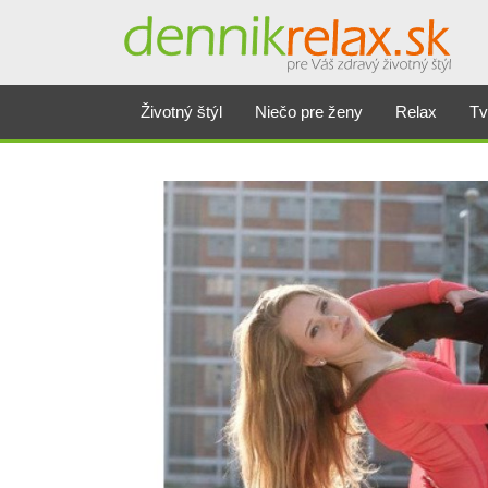
Životný štýl
Niečo pre ženy
Relax
Tv