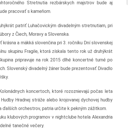
htoročného Stretnutia rezbárskych majstrov bude aj
bude pracovať s kameňom.
uhýkrát patriť Luhačovickým divadelným stretnutiam, pri
súbory z Čiech, Moravy a Slovenska.
 krásna a mäkká slovenčina pri 3. ročníku Dní slovenskej
lnu skupinu Fragile, ktorá získala tento rok už druhýkrát
upina pripravuje na rok 2015 dlhé koncertné turné po
ach. Slovenský divadelný žáner bude prezentovať Divadlo
ýšky.
 Kolonádnych koncertoch, ktoré rozoznievajú počas leta
e Hudby Hradnej stráže alebo krojovanej dychovej hudby
 ďalších orchestrov, patria určite k pekným zážitkom.
ku klubových programov v nightclube hotela Alexandria
idelné tanečné večery.