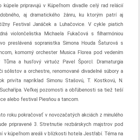
o kúpele pripravujú v Kúpeľnom divadle celý rad relácií
dobného, aj dramatického žánru, ku ktorým patrí aj
tížny Festival Janáček a Luhačovice. V cykle piatich
dná violončelistka Michaela Fukačová s filharmóniou
ovo preslávená sopranistka Simona Houda Šaturová s
ncom, komorný orchester Musica Florea pod vedením
av Tůma a husľový virtuóz Pavel Šporcl. Dramaturgia
či sólistov a orchestre, renomované divadelné súbory a
k privíta napríklad Simonu Stašovú, T. Kostkovú, N.
 Suchařípa. Veľkej pozornosti a obľúbenosti sa tiež teší
ce alebo festival Piesňou a tancom.
omto roku pokračovať v novozačatých akciách z minulého
bude pripravené 3. Stretnutie rezbárskych majstrov pod
í v kúpeľnom areáli v blízkosti hotela Jestřabí. Téma na