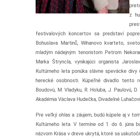
pret
z hu
pres
festivalových koncertov sa predstaví popre
Bohuslava Martinů, Wihanovo kvarteto, svet
mladým nádejným tenoristom Petrom Nekora
Marka Štryncla, vynikajúci organista Jarosl
Kultúrneho leta ponúka slávne spevácke divy 
herecké osobnosti. Kúpeľné divadlo tento ro
Boudovú, M. Vladyku, R. Holuba, J. Paulovú, D.
Akadémia Václava Hudečka, Divadelné Luhačovi
Pre veľký ohlas a záujem, budú kúpele aj v t
Kultúrneho leta. V termíne od 1. do 6. júna 
názvom Krása v dreve ukrytá, ktoré sa uskutočn