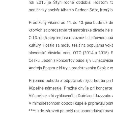
rok 2015 je Štyri ročné obdobia. Hosťom to
peruánsky sochár Alberto Gedeon Soto, ktorý 
Predĺžený víkend od 11. do 13. júna bude už dr
ktorých sa predstavia tri amatérske divadelné 
Od 3. do 5. septembra rozoznie Luhačovice opäť
kultúry. Hostia sa môžu tešiť na populárnu voká
slovenskú divácku cenu OTO (2014 a 2015). Sk
Česku. Jeden z koncertov bude aj v Luhačovici
Andreja Bagara z Nitry s predstavením Skok z v
Príjemnú pohodu a odpočinok nájdu hostia pri
Kúpeľné námestie. Prežité chvíle pri koncert
Vlčnovjanka či vyhláseného Dixieland Jazzzubs a
V mimosezónnom období kúpele pripravujú ponu
****, kde zároveň po celý rok usporadúvajú prav