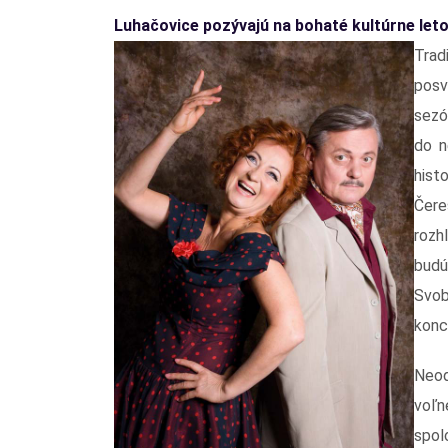
Luhačovice pozývajú na bohaté kultúrne let
Tra
posv
sezó
do n
hist
Čer
rozh
budú
Svob
konc
Neod
voľ
spol