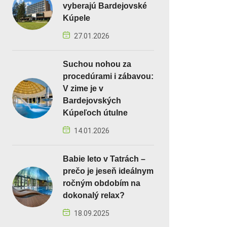
vyberajú Bardejovské
Kúpele
27.01.2026
Suchou nohou za
procedúrami i zábavou:
V zime je v
Bardejovských
Kúpeľoch útulne
14.01.2026
Babie leto v Tatrách –
prečo je jeseň ideálnym
ročným obdobím na
dokonalý relax?
18.09.2025