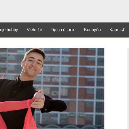
oje hobby
Viete že
Tip na čítanie
Kuchyňa
Kam ísť