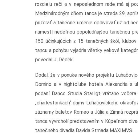
rozdielu reči a v neposlednom rade má aj poz
Medzinárodným dňom tanca je streda 29. apríla
prizerať a tanečné umenie obdivovať už od ne
námestí nedeľnou popoludňajšou tanečnou preh
150 účinkujúcich z 15 tanečných škôl, klubov
tancu a pohybu vyjadria všetky vekové kategóri
povedal J. Dědek.
Dodal, že v ponuke nového projektu Luhačovice
Domino a v nightclube hotela Alexandria s u
podaní Dance Studia Starligt vrátane večera 
„charlestonkách“ dámy Luhačovického okrášľov
záznamy baletov Romeo a Júlia a Zimná rozprá
tanca vyvrcholí predstavením v Kúpeľnom divadl
tanečného divadla Davida Strnada MAXIMVS.