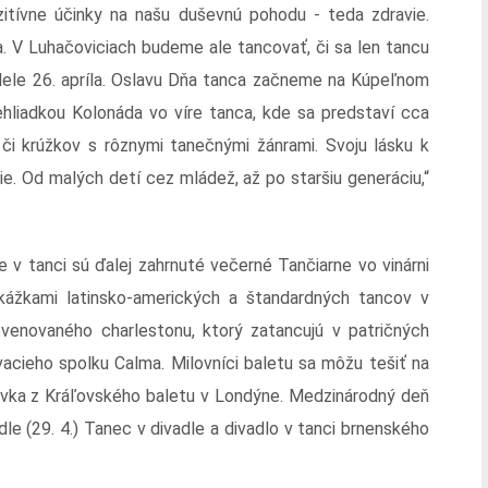
itívne účinky na našu duševnú pohodu - teda zdravie.
. V Luhačoviciach budeme ale tancovať, či sa len tancu
dele 26. apríla. Oslavu Dňa tanca začneme na Kúpeľnom
liadkou Kolonáda vo víre tanca, kde sa predstaví cca
 či krúžkov s rôznymi tanečnými žánrami. Svoju lásku k
e. Od malých detí cez mládež, až po staršiu generáciu,“
 v tanci sú ďalej zahrnuté večerné Tančiarne vo vinárni
kážkami latinsko-amerických a štandardných tancov v
venovaného charlestonu, ktorý zatancujú v patričných
acieho spolku Calma. Milovníci baletu sa môžu tešiť na
vka z Kráľovského baletu v Londýne. Medzinárodný deň
e (29. 4.) Tanec v divadle a divadlo v tanci brnenského