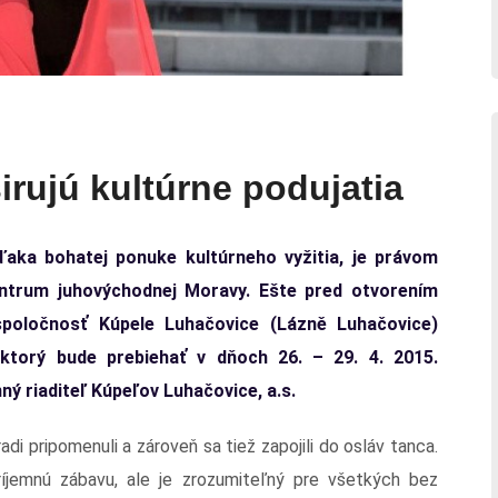
rujú kultúrne podujatia
aka bohatej ponuke kultúrneho vyžitia, je právom
ntrum juhovýchodnej Moravy. Ešte pred otvorením
spoločnosť Kúpele Luhačovice (Lázně Luhačovice)
orý bude prebiehať v dňoch 26. – 29. 4. 2015.
ný riaditeľ Kúpeľov Luhačovice, a.s.
i pripomenuli a zároveň sa tiež zapojili do osláv tanca.
ríjemnú zábavu, ale je zrozumiteľný pre všetkých bez