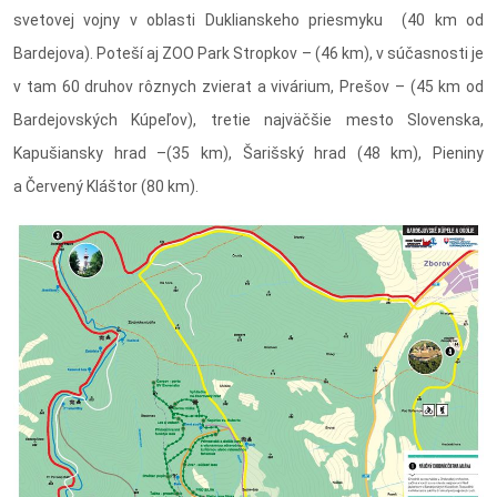
svetovej vojny v oblasti Duklianskeho priesmyku (40 km od
Bardejova). Poteší aj ZOO Park Stropkov – (46 km), v súčasnosti je
v tam 60 druhov rôznych zvierat a vivárium, Prešov – (45 km od
Bardejovských Kúpeľov), tretie najväčšie mesto Slovenska,
Kapušiansky hrad –(35 km), Šarišský hrad (48 km), Pieniny
a Červený Kláštor (80 km).