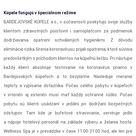
Kúpele fungujú v špeciálnom režime
BARDEJOVSKÉ KÚPELE a.s., v súčasnosti poskytujú svoje služby
klientom zdravotných poisťovní i samoplatcom za podmienok
dodržiavania opatrení schválených hygienikmi. Z dôvodu
eliminácie rizika šírenia koronavírusu prijali opatrenia, ktoré súvisia
predovšetkým s príchodom klientov na kúpeľnú liečbu. Pri nástupe
každý klient absolvuje testovanie na koronavírus priamo v
Bardejovských kúpeľoch a to bezplatne. Nasleduje meranie
teploty a vypísanie dotazníka. Počas celého pobytu v kúpeľoch
v interiéri aj exteriéri musí mať každý ochranné rúško. Počas
pobytu sú klienti usádzaní v jedálni pri dodržaní bezpečných
odstupov. Tam kde je bufetové stravovanie, servíruje jedlo
a nápoje hotelový personál na základe výberu a želania hosťa.
Wellness Spa je v prevádzke v čase 11.00-21.00 hod, ale len pre