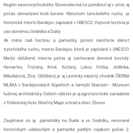
Región severovýchodného Slovenska má čo ponúknuť aj v zime, aj
počas obmedzení kvôli korone. Klenotom turistického ruchu je
historické mesto Bardejov zapísané v UNESCO. Vojnová história je
zas doménou Svidníka a Dukly.
Ak máte radi históriu a pamiatky, potom navštívte klenot
turistického ruchu, mesto Bardejov, ktoré je zapísané v UNESCO.
Medzi obľúbené miesta patria aj zachované drevené kostoly:
Hervartov, Tročany, Krivé, Kožany, Lukov, Frička, Jedlinka,
Mikulášová, Zboj. Obľúbený je aj Lesnícky náučný chodník ČIERNA
MLÁKA v Bardejovských Kúpeľoch a tamojší Skanzen - Múzeum
ľudovej architektúry. Cieľom výletov je aj agroturistické zariadenie
v Stebníckej Hute Slnečný Majer a hrad a obec Zborov.
Zaujímavé sú aj pamätníky na Dukle a vo Svidníku, venované
historickým udalostiam a pamiatke padlým vojakom počas 2.