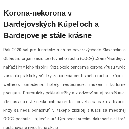
Korona-nekorona v
Bardejovských Kúpeľoch a
Bardejove je stále krásne
Rok 2020 bol pre turistický ruch na severovýchode Slovenska a
Oblastnú organizáciu cestovného ruchu (OOCR) ,,Šariš“-Bardejov
najťažším v jeho histórii. Kríza okolo pandémie korona vírusu tvrdo
zasiahla prakticky všetky zariadenia cestovného ruchu - kúpele,
wellness zariadenia, hotely, reštaurácie, múzea i kultúrne
podujatia. Dramaticky poklesli tržby a v odvetví sa aj prepúšťalo.
Zlé časy sa ešte neskončili, na reštart odvetia sa čaká a trvanie
krízy sa nedá odhadnúť. V takejto zložitej situácii sa miestnej
OOCR podarilo - aj keď s určitým oneskorením, dokončiť niektoré
naplánované investičné akcie.