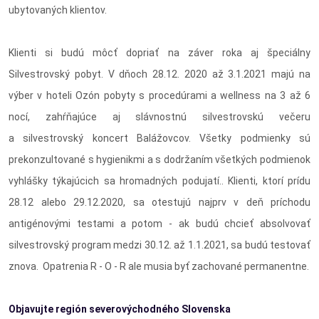
ubytovaných klientov.
Klienti si budú môcť dopriať na záver roka aj špeciálny
Silvestrovský pobyt. V dňoch 28.12. 2020 až 3.1.2021 majú na
výber v hoteli Ozón pobyty s procedúrami a wellness na 3 až 6
nocí, zahŕňajúce aj slávnostnú silvestrovskú večeru
a silvestrovský koncert Balážovcov. Všetky podmienky sú
prekonzultované s hygienikmi a s dodržaním všetkých podmienok
vyhlášky týkajúcich sa hromadných podujatí.. Klienti, ktorí prídu
28.12 alebo 29.12.2020, sa otestujú najprv v deň príchodu
antigénovými testami a potom - ak budú chcieť absolvovať
silvestrovský program medzi 30.12. až 1.1.2021, sa budú testovať
znova. Opatrenia R - O - R ale musia byť zachované permanentne.
Objavujte región severovýchodného Slovenska