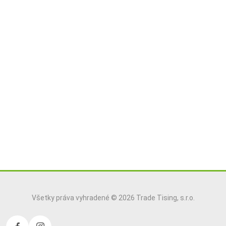
Všetky práva vyhradené © 2026 Trade Tising, s.r.o.