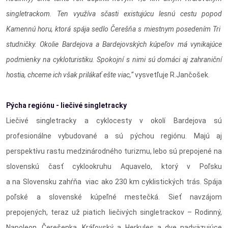
singletrackom. Ten využíva sčasti existujúcu lesnú cestu popod
Kamennú horu, ktorá spája sedlo Čerešňa s miestnym posedením Tri
studničky. Okolie Bardejova a Bardejovských kúpeľov má vynikajúce
podmienky na cykloturistiku. Spokojní s nimi sú domáci aj zahraniční
hostia, chceme ich však prilákať ešte viac,“
vysvetľuje R.Jančošek.
Pýcha regiónu - liečivé singletracky
Liečivé singletracky a cyklocesty v okolí Bardejova sú
profesionálne vybudované a sú pýchou regiónu. Majú aj
perspektívu rastu medzinárodného turizmu, lebo sú prepojené na
slovenskú časť cyklookruhu Aquavelo, ktorý v Poľsku
a na Slovensku zahŕňa viac ako 230 km cyklistických trás. Spája
poľské a slovenské kúpeľné mestečká. Sieť navzájom
prepojených, teraz už piatich liečivých singletrackov – Rodinný,
Napoleon, Čerešenka, Kráľovský a Herkules a dve nadväzujúce