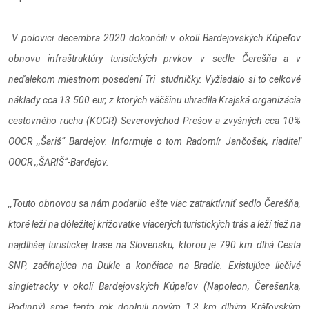
V polovici decembra 2020 dokončili v okolí Bardejovských Kúpeľov
obnovu infraštruktúry turistických prvkov v sedle Čerešňa a v
neďalekom miestnom posedení Tri studničky. Vyžiadalo si to celkové
náklady cca 13 500 eur, z ktorých väčšinu uhradila Krajská organizácia
cestovného ruchu (KOCR) Severovýchod Prešov a zvyšných cca 10%
OOCR ,,Šariš“ Bardejov. Informuje o tom Radomír Jančošek, riaditeľ
OOCR ,,ŠARIŠ“-Bardejov.
,,Touto obnovou sa nám podarilo ešte viac zatraktívniť sedlo Čerešňa,
ktoré leží na dôležitej križovatke viacerých turistických trás a leží tiež na
najdlhšej turistickej trase na Slovensku, ktorou je 790 km dlhá Cesta
SNP, začínajúca na Dukle a končiaca na Bradle. Existujúce liečivé
singletracky v okolí Bardejovských Kúpeľov (Napoleon, Čerešenka,
Rodinný) sme tento rok doplnili novým 1,3 km dlhým Kráľovským