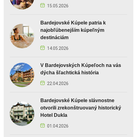
15.05.2026
Bardejovské Kúpele patria k
najobľúbenejším kúpeľným
destináciám
14.05.2026
V Bardejovských Kúpeľoch na vás
dýcha šľachtická história
22.04.2026
Bardejovské Kúpele slávnostne
otvorili zrekonštruovaný historický
Hotel Dukla
01.04.2026