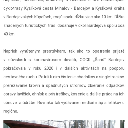
cyklotrasy Kyslíková cesta Mihaľov - Bardejov a Kyslíková dráha
v Bardejovských Kúpeľoch, majú spolu dĺžku viac ako 10 km. Dĺžka
značených turistických trás dosahuje v okolí Bardejova spolu cca
40 km.
Napriek vynúteným prestávkam, tak ako to opatrenia prijaté
v súvislosti s koronavírusom dovolili, OOCR ,,Šariš“ Bardejov
pokračovala v roku 2020 i v ďalších aktivitách na podporu
cestovného ruchu. Patrili k nim čistenie chodníkov a singletrackov,
prerezávanie krovín a spadnutých stromov, zbieranie odpadkov,
opravy lavičiek, ohnísk a prístreškov, kosenie a ďalšie práce na ich
obnove a údržbe. Rovnako tak vydávanie reedícií máp a letákov o
regióne.