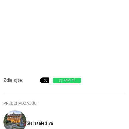
Zdieľajte:
Zdieľať
PREDCHÁDZAJÚCI
Sisi stále živá