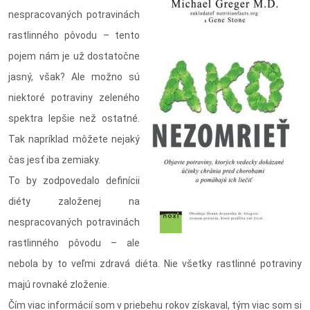
nespracovaných potravinách
rastlinného pôvodu – tento
pojem nám je už dostatočne
jasný, však? Ale možno sú
niektoré potraviny zeleného
spektra lepšie než ostatné.
Tak napríklad môžete nejaký
čas jesť iba zemiaky.
To by zodpovedalo definícii
diéty založenej na
nespracovaných potravinách
rastlinného pôvodu – ale
nebola by to veľmi zdravá diéta. Nie všetky rastlinné potraviny
majú rovnaké zloženie.
Čím viac informácií som v priebehu rokov získaval, tým viac som si