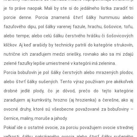
je to práve naopak. Mali by ste si do jedálneho lístka zaradiť tri
porcie denne. Porcia znamená štvrť šálky hummusu alebo
fazuľového dipu, pol šálky varenej fazule, hrachu, šošovice, tofu,
alebo tempe; alebo celú šálku čerstvého hrášku či šošovicových
klíčkov. Aj keď arašidy by technicky patrili do kategórie strukovín,
nutrične ich zaraďujem medzi oriešky, rovnako ako sa mi zdajú
zelené fazuľky lepšie umiestnené v kategórii iná zelenina.
Porcia bobuľovín je pol šálky čerstvých alebo mrazených plodov,
alebo štvrť šálky sušených. Tento výraz používam pre akékoľvek
drobné jedlé plody, čo je dôvod, prečo do tejto kategórie
zaraďujem aj kumkváty, hrozno (aj hrozienka) a čerešne, ako aj
ovocné druhy, ktoré sú všeobecne považované za bobuľoviny –
černice, maliny, moruše a jahody.
Pokiaľ ide o ostatné ovocie, za porciu považujem ovocie strednej
veľkosti, šálku nakrájaného ovocia alebo štvrť šálky sušeného