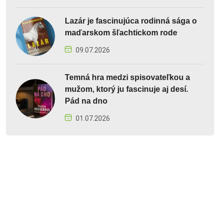
Lazár je fascinujúca rodinná sága o
maďarskom šľachtickom rode
09.07.2026
Temná hra medzi spisovateľkou a
mužom, ktorý ju fascinuje aj desí.
Pád na dno
01.07.2026