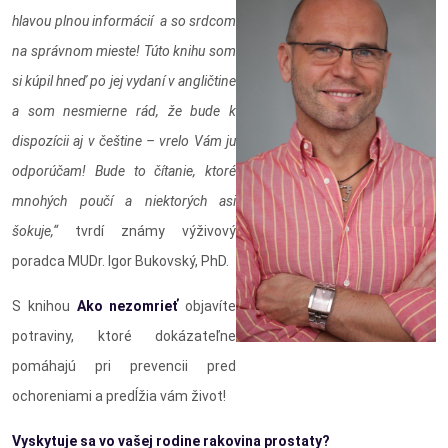
hlavou plnou informácií a so srdcom
na správnom mieste! Túto knihu som
si kúpil hneď po jej vydaní v angličtine
a som nesmierne rád, že bude k
dispozícii aj v češtine – vrelo Vám ju
odporúčam! Bude to čítanie, ktoré
mnohých poučí a niektorých asi
šokuje,“
tvrdí známy výživový
poradca MUDr. Igor Bukovský, PhD.
S knihou
Ako nezomrieť
objavíte
potraviny, ktoré dokázateľne
pomáhajú pri prevencii pred
ochoreniami a predĺžia vám život!
Vyskytuje sa vo vašej rodine rakovina prostaty?