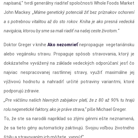
napísaná,“
tvrdí generálny riaditeľ spoločnosti Whole Foods Market
John Mackey.
„Máme genetický potenciál žiť bez príznakov ochorení
a s potrebnou vitalitou až do sto rokov. Kniha je ako presná vedecká
navigácia, ktorou by sme sa mali riadiť na našej ceste životom.“
Doktor Greger v knihe
Ako nezomrieť
nepropaguje vegetariánsku
alebo vegánsku stravu. Propaguje spôsob stravovania, ktorý je
dokázateľne vyvážený na základe vedeckých odporúčaní: jesť čo
najviac nespracovanej rastlinnej stravy, využiť maximálne jej
výživovú hodnotu a nahradiť určité potraviny variantmi, ktoré
podporujú zdravie.
„Pre väčšinu našich hlavných zabijakov platí, že z 80 až 90% tu hrajú
rolu negenetické faktory, ako je práve strava,“
píše Michael Greger.
To, že ste sa narodili napríklad so zlými génmi ešte neznamená,
že sa tieto gény automaticky zaktivujú. Svojou voľbou životného
štýlu a stravovaním ich môžete „vypnúť“.