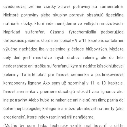
uvedomoval, že nie všetky zdravé potraviny sú zameniteľné.
Niektoré potraviny alebo skupiny potravín obsahujú špeciálne
nutričné zložky, ktoré inde nenájdeme vo veľkých množstvách.
Napríklad sulforafan, úžasná fytochemikália podporujúca
detoxikáciu pečene, ktorú som opísal v 9. a 11. kapitole, sa takmer
výlučne nachádza iba v zelenine z čeľade hlúbovitých. Môžete
celý deň jesť množstvo iných druhov zeleniny, ale do tela
nedostanete ani trošku sulforafanu, kým si nedáte kúsok hlúbovej
zeleniny. To isté platí pre ľanové semienka a protirakovinové
komponenty lignany. Ako som už spomínal v 11. a 13. kapitole,
ľanové semienka v priemere obsahujú stokrát viac lignanov ako
iné potraviny. Alebo huby, to nakoniec ani nie sú rastliny; patria do
úplne inej biologickej kategórie a môžu obsahovať nutrienty (ako
ergotioneín), ktoré inde v rastlinnej ríši nenájdeme.
(Možno by som teda, technicky vzaté, mal hovoriť o diéte