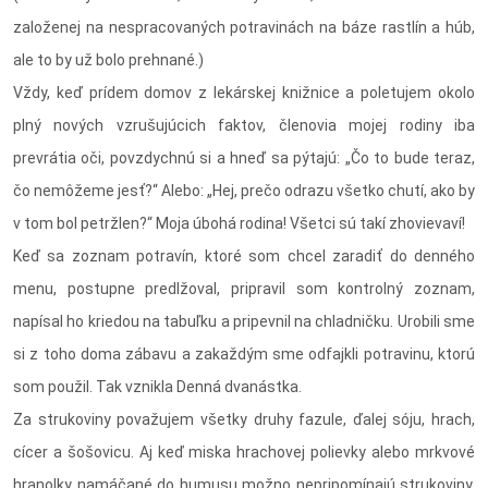
založenej na nespracovaných potravinách na báze rastlín a húb,
ale to by už bolo prehnané.)
Vždy, keď prídem domov z lekárskej knižnice a poletujem okolo
plný nových vzrušujúcich faktov, členovia mojej rodiny iba
prevrátia oči, povzdychnú si a hneď sa pýtajú: „Čo to bude teraz,
čo nemôžeme jesť?“ Alebo: „Hej, prečo odrazu všetko chutí, ako by
v tom bol petržlen?“ Moja úbohá rodina! Všetci sú takí zhovievaví!
Keď sa zoznam potravín, ktoré som chcel zaradiť do denného
menu, postupne predlžoval, pripravil som kontrolný zoznam,
napísal ho kriedou na tabuľku a pripevnil na chladničku. Urobili sme
si z toho doma zábavu a zakaždým sme odfajkli potravinu, ktorú
som použil. Tak vznikla Denná dvanástka.
Za strukoviny považujem všetky druhy fazule, ďalej sóju, hrach,
cícer a šošovicu. Aj keď miska hrachovej polievky alebo mrkvové
hranolky namáčané do humusu možno nepripomínajú strukoviny,