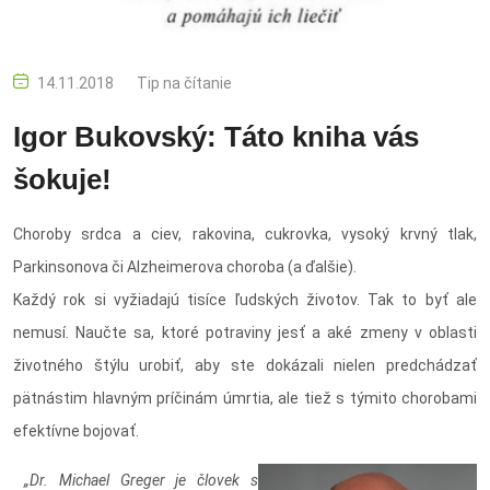
14.11.2018
Tip na čítanie
Igor Bukovský: Táto kniha vás
šokuje!
Choroby srdca a ciev, rakovina, cukrovka, vysoký krvný tlak,
Parkinsonova či Alzheimerova choroba (a ďalšie).
Každý rok si vyžiadajú tisíce ľudských životov. Tak to byť ale
nemusí. Naučte sa, ktoré potraviny jesť a aké zmeny v oblasti
životného štýlu urobiť, aby ste dokázali nielen predchádzať
pätnástim hlavným príčinám úmrtia, ale tiež s týmito chorobami
efektívne bojovať.
„Dr. Michael Greger je človek s