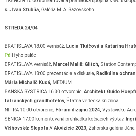
TRENČÍN 16:00 komentovaná prehliadka spojená s workshopom
s... Ivan Štubňa,
Galéria M. A. Bazovského
STREDA 24/04
BRATISLAVA 18:00 vernisáž,
Lucia Tkáčová a Katarína Hruš
Pá
lffyho palác
BRATISLAVA vernisáž,
Marcel Mališ: Glitch,
Station Contempo
BRATISLAVA 18:00 prezentácie a diskusie,
Radikálna ochran
Mária Michalič Kusá,
MEDIUM
BANSKÁ BYSTRICA 16:30 otvorenie,
Architekt Guido Hoepf
tatranských grandhotelov,
Štátna vedecká knižnica
NITRA 10:00 otvorenie,
Fórum dizajnu 2024,
Výstavisko Agr
SENICA 17:00 komentovaná prehliadka kočiacich výstav,
Ingr
Višňovská: Slepota // Akvizície 2023,
Záhorská galéria Ján