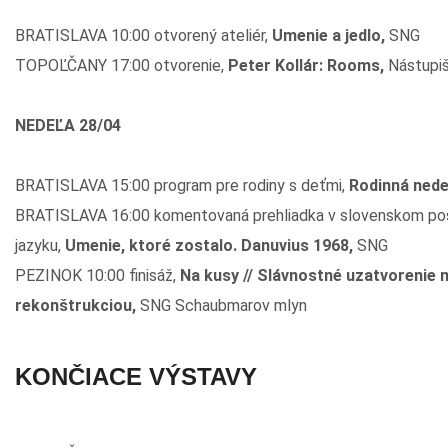
BRATISLAVA 10:00 otvorený ateliér,
Umenie a jedlo,
SNG
TOPOĽČANY 17:00 otvorenie,
Peter Kollár: Rooms,
Nástupiš
NEDEĽA 28/04
BRATISLAVA 15:00 program pre rodiny s deťmi,
Rodinná nede
BRATISLAVA 16:00 komentovaná prehliadka v slovenskom p
jazyku,
Umenie, ktoré zostalo. Danuvius 1968,
SNG
PEZINOK 10:00 finisáž,
Na kusy // Slávnostné uzatvorenie 
rekonštrukciou,
SNG Schaubmarov mlyn
KONČIACE VÝSTAVY