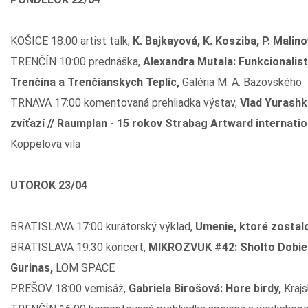
KOŠICE 18:00 artist talk,
K. Bajkayová, K. Kosziba, P. Malin
TRENČÍN 10:00 prednáška,
Alexandra Mutala: Funkcionalist
Trenčína a Trenčianskych Teplíc,
Galéria M. A. Bazovského
TRNAVA 17:00 komentovaná prehliadka výstav,
Vlad Yurashk
zvíťazí // Raumplan - 15 rokov Strabag Artward internatio
Koppelova vila
UTOROK 23/04
BRATISLAVA 17:00 kurátorský výklad,
Umenie, ktoré zostalo
BRATISLAVA 19:30 koncert,
MIKROZVUK #42: Sholto Dobie
Gurinas,
LOM SPACE
PREŠOV 18:00 vernisáž,
Gabriela Birošová: Hore birdy,
Krajs