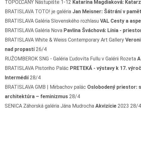
TOPOĽČANY Nástupište 1-12
Katarína Magdiaková: Katarz
BRATISLAVA TOTO! je galéria
Jan Meisner: Šátrání v pamět
BRATISLAVA Galéria Slovenského rozhlasu
VAL Cesty a aspe
BRATISLAVA Galéria Nova
Pavlína Šváchová: Línia - priesto
BRATISLAVA White & Weiss Contemporary Art Gallery
Veroni
nad propastí
26/4
RUŽOMBEROK SNG - Galéria Ľudovíta Fullu v Galérii Rozeta
A
BRATISLAVA Pistoriho Palác
PRETEKÁ - výstavy k 17. výroč
Intermédií
28/4
BRATISLAVA GMB | Mirbachov palác
Oslobodený priestor: s
architektúra – feminizmus
28/4
SENICA Záhorská galéria Jána Mudrocha
Akvizície
2023 28/4