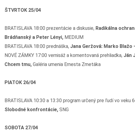
ŠTVRTOK 25/04
BRATISLAVA 18:00 prezentácie a diskusie,
Radikálna ochran
Brádňanský a Peter Lényi,
MEDIUM
BRATISLAVA 18:00 prednáška,
Jana Geržová: Marko Blažo –
NOVÉ ZÁMKY 17:00 vernisáž a komentovaná prehliadka,
Ján J
Chcem tmu,
Galéria umenia Ernesta Zmetáka
PIATOK 26/04
BRATISLAVA 10:30 a 13:30 program určený pre ľudí vo veku 
Slobodné konfrontácie,
SNG
SOBOTA 27/04