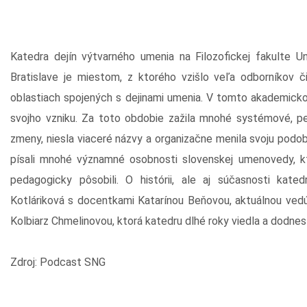
Katedra dejín výtvarného umenia na Filozofickej fakulte U
Bratislave je miestom, z ktorého vzišlo veľa odborníkov č
oblastiach spojených s dejinami umenia. V tomto akademicko
svojho vzniku. Za toto obdobie zažila mnohé systémové, pe
zmeny, niesla viaceré názvy a organizačne menila svoju podobu
písali mnohé významné osobnosti slovenskej umenovedy, kt
pedagogicky pôsobili. O histórii, ale aj súčasnosti kate
Kotláriková s docentkami Katarínou Beňovou, aktuálnou vedú
Kolbiarz Chmelinovou, ktorá katedru dlhé roky viedla a dodnes
Zdroj: Podcast SNG