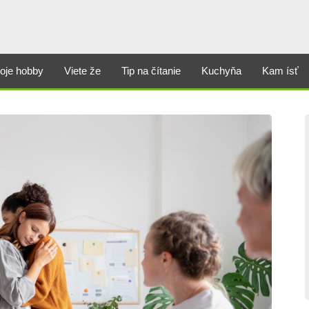
oje hobby
Viete že
Tip na čítanie
Kuchyňa
Kam ísť