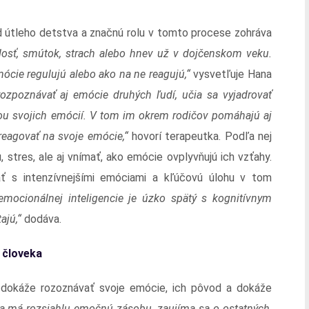
d útleho detstva a značnú rolu v tomto procese zohráva
dosť, smútok, strach alebo hnev už v dojčenskom veku.
ócie regulujú alebo ako na ne reagujú,“
vysvetľuje Hana
ozpoznávať aj emócie druhých ľudí, učia sa vyjadrovať
lou svojich emócií. V tom im okrem rodičov pomáhajú aj
reagovať na svoje emócie,“
hovorí terapeutka. Podľa nej
, stres, ale aj vnímať, ako emócie ovplyvňujú ich vzťahy.
ť s intenzívnejšími emóciami a kľúčovú úlohu v tom
emocionálnej inteligencie je úzko spätý s kognitívnym
tajú,“
dodáva.
 človeka
 dokáže rozoznávať svoje emócie, ich pôvod a dokáže
a má rozsiahlu emočnú zásobu, zaujíma sa o ostatných,