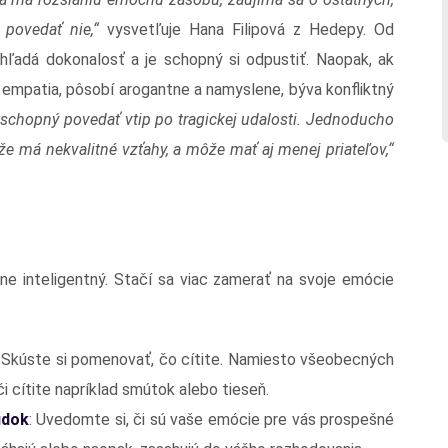
povedať nie,“
vysvetľuje Hana Filipová z Hedepy. Od
ehľadá dokonalosť a je schopný si odpustiť. Naopak, ak
 empatia, pôsobí arogantne a namyslene, býva konfliktný
 schopný povedať vtip po tragickej udalosti. Jednoducho
e má nekvalitné vzťahy, a môže mať aj menej priateľov,“
 inteligentný. Stačí sa viac zamerať na svoje emócie
: Skúste si pomenovať, čo cítite. Namiesto všeobecných
 či cítite napríklad smútok alebo tieseň.
udok
: Uvedomte si, či sú vaše emócie pre vás prospešné