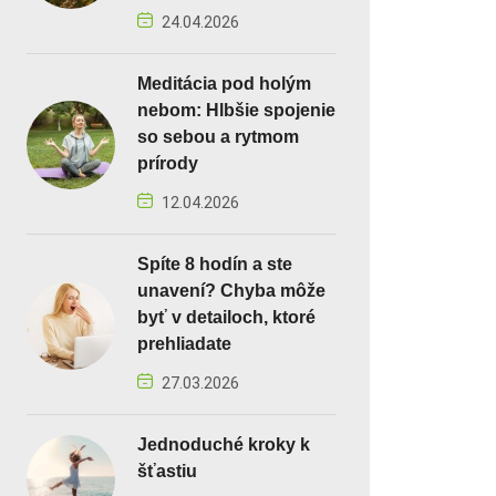
24.04.2026
Meditácia pod holým
nebom: Hlbšie spojenie
so sebou a rytmom
prírody
12.04.2026
Spíte 8 hodín a ste
unavení? Chyba môže
byť v detailoch, ktoré
prehliadate
27.03.2026
Jednoduché kroky k
šťastiu