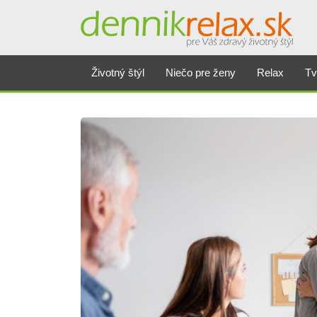
Životný štýl
Niečo pre ženy
Relax
Tv