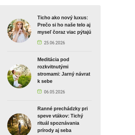
Ticho ako nový luxus:
Prečo si ho naše telo aj
myseľ čoraz viac pýtajú
25.06.2026
Meditácia pod
rozkvitnutými
stromami: Jarný návrat
k sebe
06.05.2026
Ranné prechádzky pri
speve vtákov: Tichý
rituál spoznávania
prírody aj seba