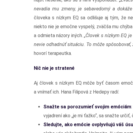
nevadia mu zmeny, je sebavedomý a dokáže 
človeka s nízkym EQ sa odlišuje aj tým, že n
niekto nie je emočne vyspelý, zväčša mu chýba
a odmieta názory iných.
„Človek s nízkym EQ je
nevie odhadnúť situáciu. To môže spôsobovať, ž
hovorí terapeutka.
Nič nie je stratené
Aj človek s nízkym EQ môže byť časom emočne
a vnímať ich. Hana Filipová z Hedepy radí:
Snažte sa porozumieť svojim emóciám
vyjadrení ako „je mi ťažko“, sa snažte určiť,
Sledujte, ako emócie ovplyvňujú váš ús