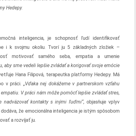
rmy Hedepy.
močná inteligencia, je schopnosť ľudí identifikovať
 i k svojmu okoliu. Tvorí ju 5 základných zložiek –
pnosť motivovať samého seba, empatia a umenie
aby sme vedeli lepšie zvládať a korigovať svoje emócie
etľuje Hana Filipová, terapeutka platformy Hedepy. Má
bo v práci.
„Vďaka nej dokážeme v partnerskom vzťahu
i empatiu. V práci nám môže pomôcť lepšie zvládať stres,
e nadväzovať kontakty s inými ľuďmi“,
objasňuje vplyv
ň dodáva, že emocionálna inteligencia je istým spôsobom
vať a rozvíjať ju.