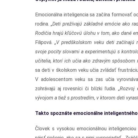
Emocionálna inteligencia sa začína formovať o
rodina.
„Deti prežívajú základné emócie ako ra
Rodičia hrajú kľúčovú úlohu v tom, ako dané em
Filipová.
„V predškolskom veku deti začínajú r
svoje pocity slovami a experimentujú s kontro
učitelia, ktorí ich učia ako zdravým spôsobom 
sa deti v školskom veku učia zvládať frustráciu
V adolescentom veku sa zas učia vyrovnáva
zohrávajú aj rovesníci či blízki ľudia.
„Rozvoj 
vývojom a tiež s prostredím, v ktorom deti vyras
Takto spoznáte emocionálne inteligentného
Človek s vysokou emocionálnou inteligenciou
nájsť riešenie, ako sa s nimi vysporiadať. „
Zväčš