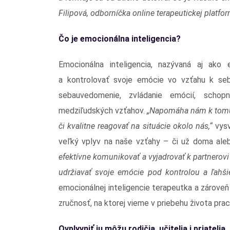
Filipová, odborníčka online terapeutickej platfo
Čo je emocionálna inteligencia?
Emocionálna inteligencia, nazývaná aj ako e
a kontrolovať svoje emócie vo vzťahu k sebe
sebauvedomenie, zvládanie emócií, scho
medziľudských vzťahov.
„Napomáha nám k tomu, 
či kvalitne reagovať na situácie okolo nás,“
vysv
veľký vplyv na naše vzťahy – či už doma ale
efektívne komunikovať a vyjadrovať k partnerov
udržiavať svoje emócie pod kontrolou a ľahši
emocionálnej inteligencie terapeutka a zárove
zručnosť, na ktorej vieme v priebehu života praco
Ovplyvniť ju môžu rodičia, učitelia i priatelia