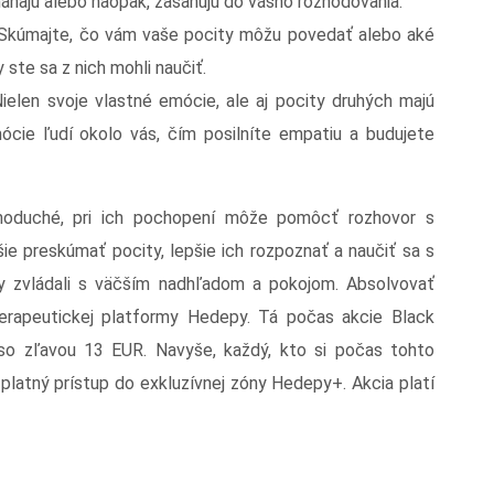
máhajú alebo naopak, zasahujú do vášho rozhodovania.
 Skúmajte, čo vám vaše pocity môžu povedať alebo aké
 ste sa z nich mohli naučiť.
Nielen svoje vlastné emócie, ale aj pocity druhých majú
ócie ľudí okolo vás, čím posilníte empatiu a budujete
noduché, pri ich pochopení môže pomôcť rozhovor s
e preskúmať pocity, lepšie ich rozpoznať a naučiť sa s
y zvládali s väčším nadhľadom a pokojom. Absolvovať
terapeutickej platformy Hedepy. Tá počas akcie Black
 so zľavou 13 EUR. Navyše, každý, kto si počas tohto
platný prístup do exkluzívnej zóny Hedepy+. Akcia platí