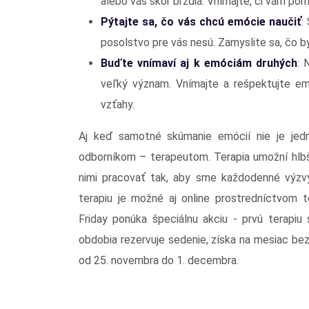
alebo vás skôr brzdia. Vnímajte, či vám po
Pýtajte sa, čo vás chcú emócie naučiť
:
posolstvo pre vás nesú. Zamyslite sa, čo by
Buďte vnímaví aj k emóciám druhých
: 
veľký význam. Vnímajte a rešpektujte em
vzťahy.
Aj keď samotné skúmanie emócií nie je jed
odborníkom – terapeutom. Terapia umožní hlbši
nimi pracovať tak, aby sme každodenné výzv
terapiu je možné aj online prostredníctvom 
Friday ponúka špeciálnu akciu - prvú terapiu
obdobia rezervuje sedenie, získa na mesiac bez
od 25. novembra do 1. decembra.