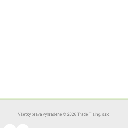
Všetky práva vyhradené © 2026 Trade Tising, s.r.o.