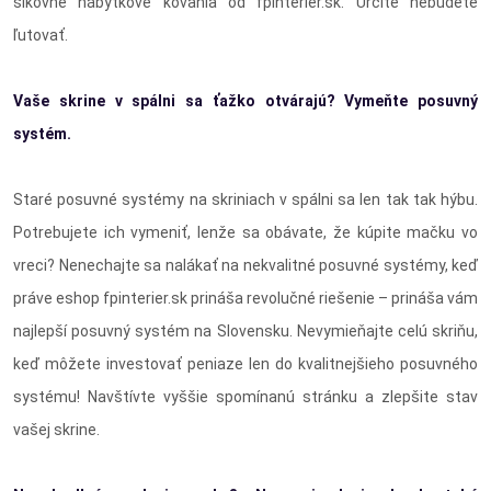
šikovné nábytkové kovania od fpinterier.sk. Určite nebudete
ľutovať.
Vaše skrine v spálni sa ťažko otvárajú? Vymeňte posuvný
systém.
Staré posuvné systémy na skriniach v spálni sa len tak tak hýbu.
Potrebujete ich vymeniť, lenže sa obávate, že kúpite mačku vo
vreci? Nenechajte sa nalákať na nekvalitné posuvné systémy, keď
práve eshop fpinterier.sk prináša revolučné riešenie – prináša vám
najlepší posuvný systém na Slovensku. Nevymieňajte celú skriňu,
keď môžete investovať peniaze len do kvalitnejšieho posuvného
systému! Navštívte vyššie spomínanú stránku a zlepšite stav
vašej skrine.