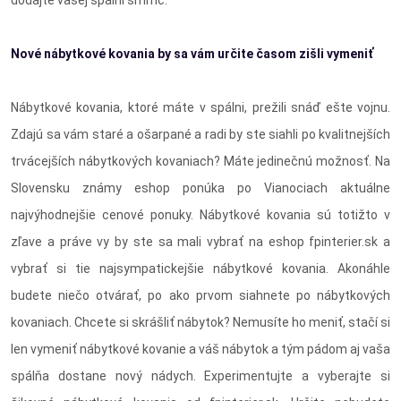
Nové nábytkové kovania by sa vám určite časom zišli vymeniť
Nábytkové kovania, ktoré máte v spálni, prežili snáď ešte vojnu.
Zdajú sa vám staré a ošarpané a radi by ste siahli po kvalitnejších
trvácejších nábytkových kovaniach? Máte jedinečnú možnosť. Na
Slovensku známy eshop ponúka po Vianociach aktuálne
najvýhodnejšie cenové ponuky. Nábytkové kovania sú totižto v
zľave a práve vy by ste sa mali vybrať na eshop fpinterier.sk a
vybrať si tie najsympatickejšie nábytkové kovania. Akonáhle
budete niečo otvárať, po ako prvom siahnete po nábytkových
kovaniach. Chcete si skrášliť nábytok? Nemusíte ho meniť, stačí si
len vymeniť nábytkové kovanie a váš nábytok a tým pádom aj vaša
spálňa dostane nový nádych. Experimentujte a vyberajte si