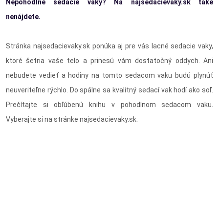
Nepohodlné sedacie vaky? Na najsedacievaky.sk také
nenájdete.
Stránka najsedacievaky.sk ponúka aj pre vás lacné sedacie vaky,
ktoré šetria vaše telo a prinesú vám dostatočný oddych. Ani
nebudete vedieť a hodiny na tomto sedacom vaku budú plynúť
neuveriteľne rýchlo. Do spálne sa kvalitný sedací vak hodí ako soľ.
Prečítajte si obľúbenú knihu v pohodlnom sedacom vaku.
Vyberajte si na stránke najsedacievaky.sk.