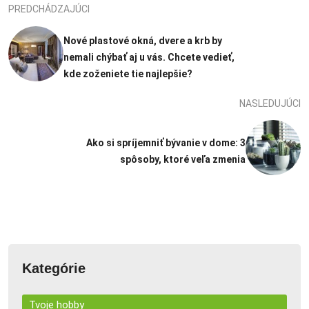
PREDCHÁDZAJÚCI
Nové plastové okná, dvere a krb by
nemali chýbať aj u vás. Chcete vedieť,
kde zoženiete tie najlepšie?
NASLEDUJÚCI
Ako si spríjemniť bývanie v dome: 3
spôsoby, ktoré veľa zmenia
Kategórie
Tvoje hobby