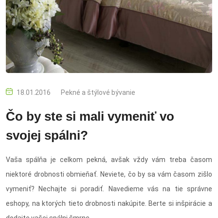
18.01.2016
Pekné a štýlové bývanie
Čo by ste si mali vymeniť vo
svojej spálni?
Vaša spálňa je celkom pekná, avšak vždy vám treba časom
niektoré drobnosti obmieňať. Neviete, čo by sa vám časom zišlo
vymeniť? Nechajte si poradiť. Navedieme vás na tie správne
eshopy, na ktorých tieto drobnosti nakúpite. Berte si inšpirácie a
dodajte vašej spálni šmrnc.