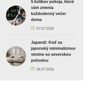
5 kútikov pokoja, ktoré
vám zmenia
každodenný večer
doma
07.07.2026
Japandi: Keď sa
japonský minimalizmus
stretne so severskou
pohodou
06.07.2026