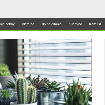
oje hobby
Viete že
Tip na čítanie
Kuchyňa
Kam ísť