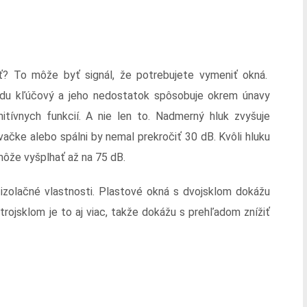
ť? To môže byť signál, že potrebujete vymeniť okná.
odu kľúčový a jeho nedostatok spôsobuje okrem únavy
itívnych funkcií. A nie len to. Nadmerný hluk zvyšuje
vačke alebo spálni by nemal prekročiť 30 dB. Kvôli hluku
môže vyšplhať až na 75 dB.
zolačné vlastnosti. Plastové okná s dvojsklom dokážu
trojsklom je to aj viac, takže dokážu s prehľadom znížiť