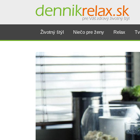
Životný štýl
Niečo pre ženy
Relax
Tv