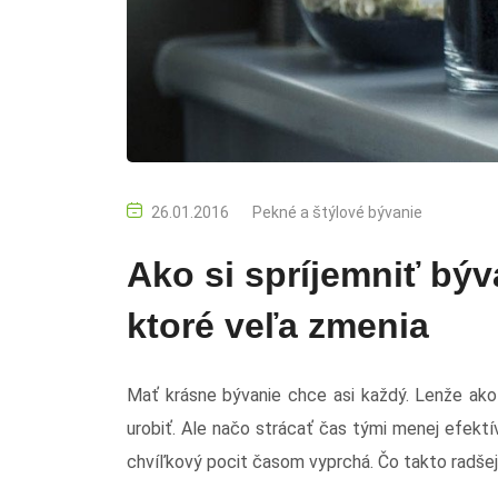
26.01.2016
Pekné a štýlové bývanie
Ako si spríjemniť bý
ktoré veľa zmenia
Mať krásne bývanie chce asi každý. Lenže ako
urobiť. Ale načo strácať čas tými menej efekt
chvíľkový pocit časom vyprchá. Čo takto radšej