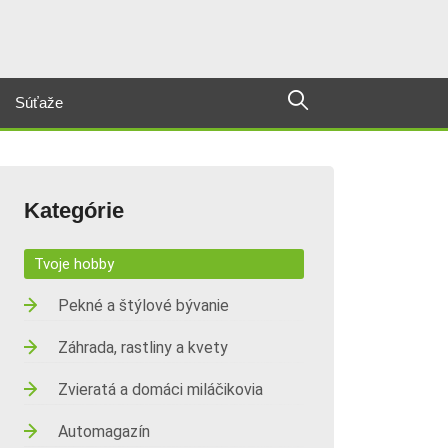
Súťaže
Kategórie
Tvoje hobby
Pekné a štýlové bývanie
Záhrada, rastliny a kvety
Zvieratá a domáci miláčikovia
Automagazín