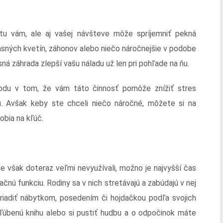
tu vám, ale aj vašej návšteve môže spríjemniť pekná
asných kvetín, záhonov alebo niečo náročnejšie v podobe
ná záhrada zlepší vašu náladu už len pri pohľade na ňu.
odu v tom, že vám táto činnosť pomôže znížiť stres
 Avšak keby ste chceli niečo náročné, môžete si na
obia na kľúč.
e však doteraz veľmi nevyužívali, možno je najvyšší čas
nú funkciu. Rodiny sa v nich stretávajú a zabúdajú v nej
ariadiť nábytkom, posedením či hojdačkou podľa svojich
bľúbenú knihu alebo si pustiť hudbu a o odpočinok máte