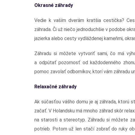
Okrasné záhrady
Vedie k vaším dverám kratšia cestička? Ces
záhrada. Či už niečo jednoduchšie v podobe okr
jazierka alebo cesty vydláždenej kameňmi, okras
Záhradu si môžete vytvoriť sami, čo má výh
a odpútať pozornosť od každodenného zhonu.
pomoc zavolať odborníkov, ktorí vám záhradu ur
Relaxačné záhrady
Ak súčasťou vášho domu je aj záhrada, ktorú st
začať. V Holandsku má mnoho záhrad skôr relaxač
na starosti a stereotyp. Záhradu si môžete z
potrieb. Potom už len stačí zobrať do ruky o