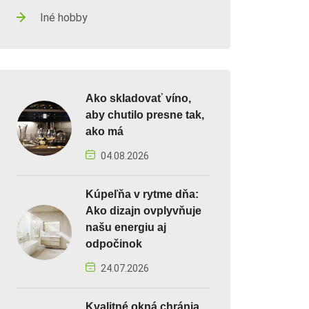
Iné hobby
Ako skladovať víno,
aby chutilo presne tak,
ako má
04.08.2026
Kúpeľňa v rytme dňa:
Ako dizajn ovplyvňuje
našu energiu aj
odpočinok
24.07.2026
Kvalitné okná chránia