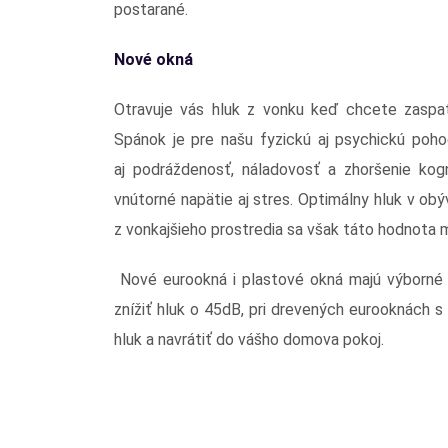
postarané.
Nové okná
Otravuje vás hluk z vonku keď chcete zaspa
Spánok je pre našu fyzickú aj psychickú poh
aj podráždenosť, náladovosť a zhoršenie kogn
vnútorné napätie aj stres. Optimálny hluk v obý
z vonkajšieho prostredia sa však táto hodnota 
Nové eurookná i plastové okná majú výborné i
znížiť hluk o 45dB, pri drevených eurooknách s 
hluk a navrátiť do vášho domova pokoj.