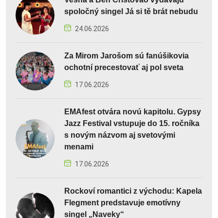
spoločný singel Já si tě brát nebudu
24.06.2026
Za Mirom Jarošom sú fanúšikovia
ochotní precestovať aj pol sveta
17.06.2026
EMAfest otvára novú kapitolu. Gypsy
Jazz Festival vstupuje do 15. ročníka
s novým názvom aj svetovými
menami
17.06.2026
Rockoví romantici z východu: Kapela
Flegment predstavuje emotívny
singel „Naveky“