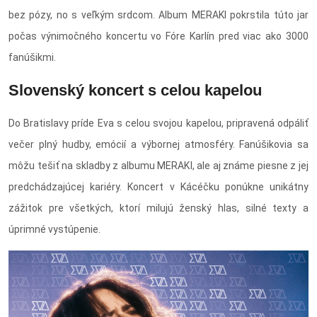
bez pózy, no s veľkým srdcom. Album MERAKI pokrstila túto jar
počas výnimočného koncertu vo Fóre Karlín pred viac ako 3000
fanúšikmi.
Slovenský koncert s celou kapelou
Do Bratislavy príde Eva s celou svojou kapelou, pripravená odpáliť
večer plný hudby, emócií a výbornej atmosféry. Fanúšikovia sa
môžu tešiť na skladby z albumu MERAKI, ale aj známe piesne z jej
predchádzajúcej kariéry. Koncert v Kácéčku ponúkne unikátny
zážitok pre všetkých, ktorí milujú ženský hlas, silné texty a
úprimné vystúpenie.