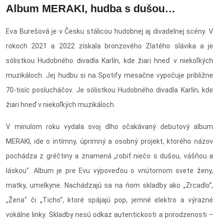
Album MERAKI, hudba s dušou…
Eva Burešová je v Česku stálicou hudobnej aj divadelnej scény. V
rokoch 2021 a 2022 získala bronzového Zlatého slávika a je
sólistkou Hudobného divadla Karlín, kde žiari hneď v niekoľkých
muzikáloch. Jej hudbu si na Spotify mesačne vypočuje približne
70-tisíc poslucháčov. Je sólistkou Hudobného divadla Karlín, kde
žiari hneď v niekoľkých muzikáloch.
V minulom roku vydala svoj dlho očakávaný debutový album
MERAKI, ide o intímny, úprimný a osobný projekt, ktorého názov
pochádza z gréčtiny a znamená „robiť niečo s dušou, vášňou a
láskou“. Album je pre Evu výpoveďou o vnútornom svete ženy,
matky, umelkyne. Nachádzajú sa na ňom skladby ako „Zrcadlo“,
„Žena“ či „Ticho“, ktoré spájajú pop, jemné elektro a výrazné
vokálne linky. Skladby nesú odkaz autentickosti a prirodzenosti –