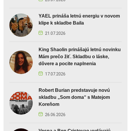
YAEL prináša letnú energiu v novom
klipe k skladbe Baila
21.07.2026
King Shaolin prinášajú letnú novinku
Mám prečo žiť. Skladbu o láske,
dôvere a pocite naplnenia
17.07.2026
Robert Burian predstavuje novú
skladbu „Som doma“ s Matejom
Koreňom
26.06.2026
Vesna a Ben Cristovao vydávajú