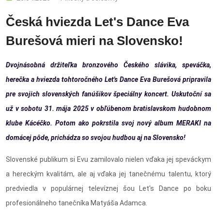
Česká hviezda Let's Dance Eva
Burešová mieri na Slovensko!
Dvojnásobná držiteľka bronzového Českého slávika, speváčka,
herečka a hviezda tohtoročného Let's Dance Eva Burešová pripravila
pre svojich slovenských fanúšikov špeciálny koncert. Uskutoční sa
už v sobotu 31. mája 2025 v obľúbenom bratislavskom hudobnom
klube Kácéčko. Potom ako pokrstila svoj nový album MERAKI na
domácej pôde, prichádza so svojou hudbou aj na Slovensko!
Slovenské publikum si Evu zamilovalo nielen vďaka jej speváckym
a hereckým kvalitám, ale aj vďaka jej tanečnému talentu, ktorý
predviedla v populárnej televíznej šou Let's Dance po boku
profesionálneho tanečníka Matyáša Adamca.