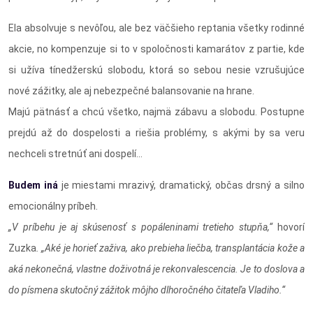
Ela absolvuje s nevôľou, ale bez väčšieho reptania všetky rodinné
akcie, no kompenzuje si to v spoločnosti kamarátov z partie, kde
si užíva tínedžerskú slobodu, ktorá so sebou nesie vzrušujúce
nové zážitky, ale aj nebezpečné balansovanie na hrane.
Majú pätnásť a chcú všetko, najmä zábavu a slobodu. Postupne
prejdú až do dospelosti a riešia problémy, s akými by sa veru
nechceli stretnúť ani dospelí...
Budem iná
je miestami mrazivý, dramatický, občas drsný a silno
emocionálny príbeh.
„V príbehu je aj skúsenosť s popáleninami tretieho stupňa,“
hovorí
Zuzka
. „Aké je horieť zaživa, ako prebieha liečba, transplantácia kože a
aká nekonečná, vlastne doživotná je rekonvalescencia. Je to doslova a
do písmena skutočný zážitok môjho dlhoročného čitateľa Vladiho.“