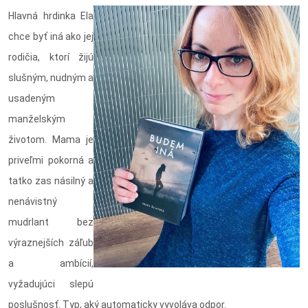
Hlavná hrdinka Ela
chce byť iná ako jej
rodičia, ktorí žijú
slušným, nudným a
usadeným
manželským
životom. Mama je
priveľmi pokorná a
tatko zas násilný a
nenávistný
mudrlant bez
výraznejších záľub
a ambícií,
vyžadujúci slepú
poslušnosť. Typ, aký automaticky vyvoláva odpor.