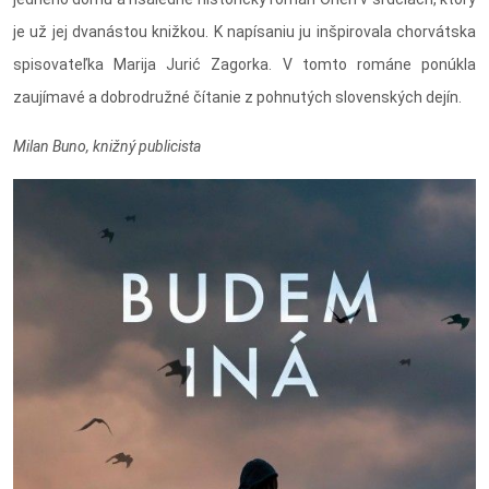
je už jej dvanástou knižkou. K napísaniu ju inšpirovala chorvátska
spisovateľka Marija Jurić Zagorka. V tomto románe ponúkla
zaujímavé a dobrodružné čítanie z pohnutých slovenských dejín.
Milan Buno, knižný publicista