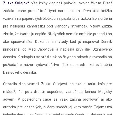
Zuzka Šulajová
píše knihy viac než polovicu svojho života. Písať
začala tesne pred štrnástymi narodeninami. Prvá útla knižka
vznikala na papierových bločkoch a písala ju ceruzkou. Bola určená
pre najlepšiu kamarátku pod vianočný stromček. Vtedy Zuzka
zistila, že tvorba ju napĺňa. Nikdy však nemala ambície presadiť sa
ako spisovateľka. Dokonca ani vtedy, keď ju inšpiroval Denník
princeznej od Meg Cabotovej a napísala prvý diel Džínsového
denníka. K rukopisu sa vrátila až po štyroch rokoch a rozhodla sa
požiadať o názor vydavateľstvo. Tak sa zrodila kultová séria
Džínsového denníka.
Čitatelia dlho vnímali Zuzku Šulajovú len ako autorku kníh pre
mládež, čo potvrdila aj úspešnou vianočnou knihou Magický
advent. V poslednom čase sa však začína profilovať aj ako
autorka pre dospelých, o čom svedčí jej krimiromán Tajomstvá
jedného domu a nsáledne historický román Oheň v srdciach, ktorý