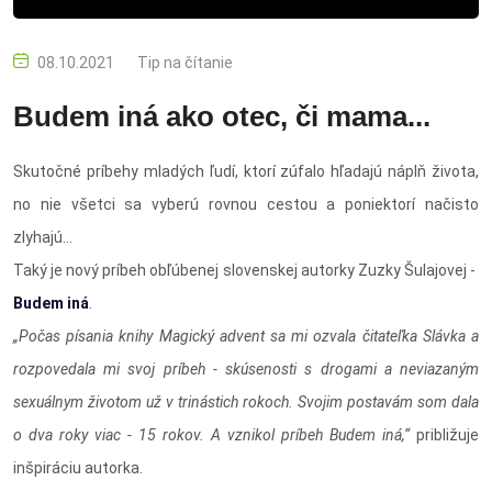
08.10.2021
Tip na čítanie
Budem iná ako otec, či mama...
Skutočné príbehy mladých ľudí, ktorí zúfalo hľadajú náplň života,
no nie všetci sa vyberú rovnou cestou a poniektorí načisto
zlyhajú...
Taký je nový príbeh obľúbenej slovenskej autorky Zuzky Šulajovej -
Budem iná
.
„Počas písania knihy Magický advent sa mi ozvala čitateľka Slávka a
rozpovedala mi svoj príbeh - skúsenosti s drogami a neviazaným
sexuálnym životom už v trinástich rokoch. Svojim postavám som dala
o dva roky viac - 15 rokov. A vznikol príbeh Budem iná,“
približuje
inšpiráciu autorka.