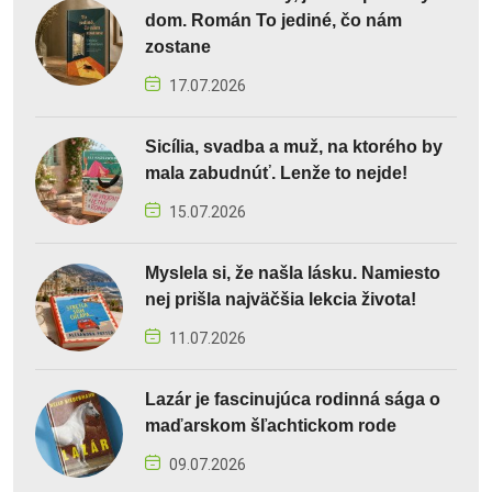
dom. Román To jediné, čo nám
zostane
17.07.2026
Sicília, svadba a muž, na ktorého by
mala zabudnúť. Lenže to nejde!
15.07.2026
Myslela si, že našla lásku. Namiesto
nej prišla najväčšia lekcia života!
11.07.2026
Lazár je fascinujúca rodinná sága o
maďarskom šľachtickom rode
09.07.2026