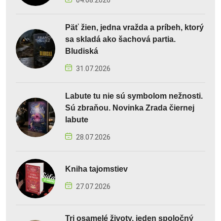
04.08.2026
Päť žien, jedna vražda a príbeh, ktorý
sa skladá ako šachová partia.
Bludiská
31.07.2026
Labute tu nie sú symbolom nežnosti.
Sú zbraňou. Novinka Zrada čiernej
labute
28.07.2026
Kniha tajomstiev
27.07.2026
Tri osamelé životy, jeden spoločný