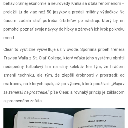
behaviorálnej ekonómie a neurovedy. Kniha sa stala fenoménom –
preložili ju do viac než 50 jazykov a predali milióny výtlačkov. No
časom začala rásť potreba čitateľov po nástroji, ktorý by im
pomohol poznať svoje návyky do hĺbky a zároveň ich krok po kroku
meniť.
Clear to výstižne vysvetľuje už v úvode. Spomína príbeh trénera
Travisa Walla z St. Olaf College, ktorý vďaka jeho systému obrátil
neúspešný futbalový tím na silný kolektív. Nie tým, že hráčom
zmenil techniku, ale tým, že zlepšil drobnosti v prostredí: od
matracov, na ktorých spali, až po výbavu, ktorú používali.
„Najprv
sa zamerali na prostredie,“
píše Clear, a rovnaký princíp je základom
aj pracovného zošita.