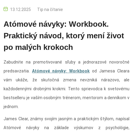
13.12.2025
Tip na čítanie
Atómové návyky: Workbook.
Praktický návod, ktorý mení život
po malých krokoch
Zabudnite na premotivované sľuby a jednorazové novoročné
predsavzatia.
Atómové návyky: Workbook
od Jamesa Cleara
vám ukáže, že skutočná zmena nevzniká nárazovo, ale
každodennými drobnými krokmi. Tento sprievodca k svetovému
bestselleru je vaším osobným trénerom, mentorom a denníkom v
jednom.
James Clear, známy svojím jasným a praktickým štýlom, napísal
Atómové návyky na základe výskumov z psychológie,