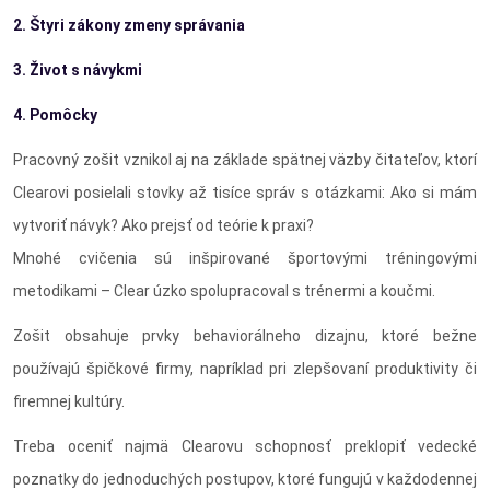
2. Štyri zákony zmeny správania
3. Život s návykmi
4. Pomôcky
Pracovný zošit vznikol aj na základe spätnej väzby čitateľov, ktorí
Clearovi posielali stovky až tisíce správ s otázkami: Ako si mám
vytvoriť návyk? Ako prejsť od teórie k praxi?
Mnohé cvičenia sú inšpirované športovými tréningovými
metodikami – Clear úzko spolupracoval s trénermi a koučmi.
Zošit obsahuje prvky behaviorálneho dizajnu, ktoré bežne
používajú špičkové firmy, napríklad pri zlepšovaní produktivity či
firemnej kultúry.
Treba oceniť najmä Clearovu schopnosť preklopiť vedecké
poznatky do jednoduchých postupov, ktoré fungujú v každodennej