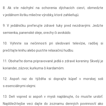
8. Ak ste náchylní na ochorenia dýchacích ciest, obmedzte
v jedálnom lístku mliečne výrobky, ktoré zahlieňujú.
9. V jedálničku preferujte zdravé tuky pred nezdravými. Jedzte
semienka, panenské oleje, orechy či avokádo.
10. Vyhnite sa nečinnosti pri sledovaní televízie, radšej si
prečítajte knihu alebo pustite relaxačnú hudbu.
11. Obohaťte doma pripravované jedlá o zdravé koreniny. Skvelý je
koriander, zázvor, kurkuma či kardamóm.
12. Aspoň raz do týždňa si doprajte kúpeľ v morskej soli
s esenciálnymi olejmi.
13. Deň vopred si aspoň v mysli naplánujte, čo musíte urobiť.
Najdôležitejšie veci dajte do zoznamu denných povinností ako