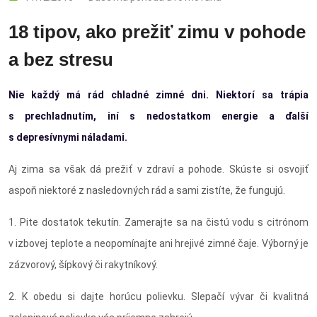
18 tipov, ako prežiť zimu v pohode
a bez stresu
Nie každý má rád chladné zimné dni. Niektorí sa trápia
s prechladnutím, iní s nedostatkom energie a ďalší
s depresívnymi náladami.
Aj zima sa však dá prežiť v zdraví a pohode. Skúste si osvojiť
aspoň niektoré z nasledovných rád a sami zistíte, že fungujú.
1. Pite dostatok tekutín. Zamerajte sa na čistú vodu s citrónom
v izbovej teplote a neopomínajte ani hrejivé zimné čaje. Výborný je
zázvorový, šípkový či rakytníkový.
2. K obedu si dajte horúcu polievku. Slepačí vývar či kvalitná