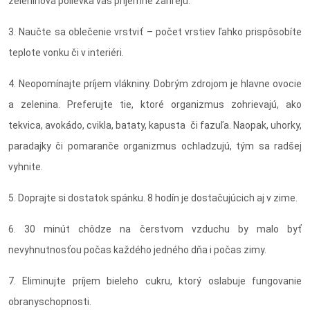
zeleninová polievka vás príjemne zahrejú.
3. Naučte sa oblečenie vrstviť – počet vrstiev ľahko prispôsobíte
teplote vonku či v interiéri.
4. Neopomínajte príjem vlákniny. Dobrým zdrojom je hlavne ovocie
a zelenina. Preferujte tie, ktoré organizmus zohrievajú, ako
tekvica, avokádo, cvikla, bataty, kapusta či fazuľa. Naopak, uhorky,
paradajky či pomaranče organizmus ochladzujú, tým sa radšej
vyhnite.
5. Doprajte si dostatok spánku. 8 hodín je dostačujúcich aj v zime.
6. 30 minút chôdze na čerstvom vzduchu by malo byť
nevyhnutnosťou počas každého jedného dňa i počas zimy.
7. Eliminujte príjem bieleho cukru, ktorý oslabuje fungovanie
obranyschopnosti.