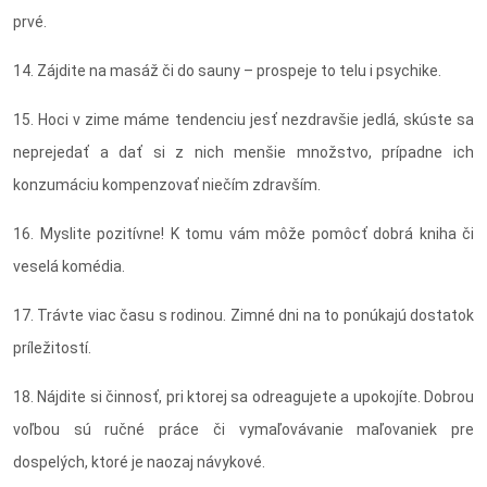
prvé.
14. Zájdite na masáž či do sauny – prospeje to telu i psychike.
15. Hoci v zime máme tendenciu jesť nezdravšie jedlá, skúste sa
neprejedať a dať si z nich menšie množstvo, prípadne ich
konzumáciu kompenzovať niečím zdravším.
16. Myslite pozitívne! K tomu vám môže pomôcť dobrá kniha či
veselá komédia.
17. Trávte viac času s rodinou. Zimné dni na to ponúkajú dostatok
príležitostí.
18. Nájdite si činnosť, pri ktorej sa odreagujete a upokojíte. Dobrou
voľbou sú ručné práce či vymaľovávanie maľovaniek pre
dospelých, ktoré je naozaj návykové.