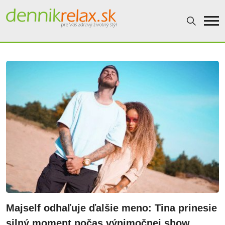
Dennikrelax
Majself odhaľuje ďalšie meno: Tina prinesie
silný moment počas výnimočnej show