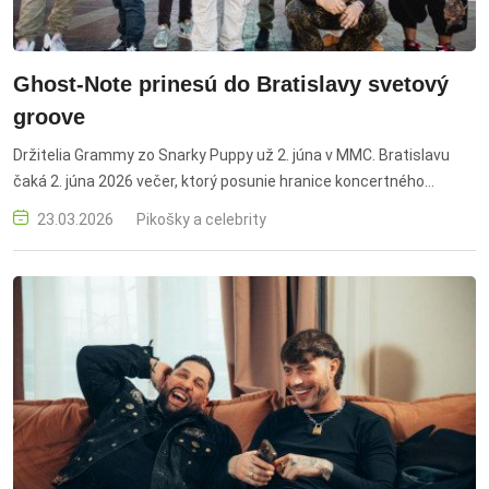
Ghost-Note prinesú do Bratislavy svetový
groove
Držitelia Grammy zo Snarky Puppy už 2. júna v MMC. Bratislavu
čaká 2. júna 2026 večer, ktorý posunie hranice koncertného
zážitku. Americká formácia Ghost-Note, výnimočná rytmická
23.03.2026
Pikošky a celebrity
superskupina z Dallasu, mení svoje koncerty na pulzujúci
organizmus postavený na groove, virtuozite a nespútanej energii.
Ich hudba je explozívnym prepojením funku, hip-hopu a jazzu, kde
sa precízna muzikantská technika stretáva s tanečnou
intenzitou a spontánnou improvizáciou. O výborný štart večera sa
postará francúzske duo Astels, ktoré patrí k najzaujímavejším
objavom súčasnosti. Vstupenky na koncert v rámci City Sounds
Festivalu sú už v predaji.