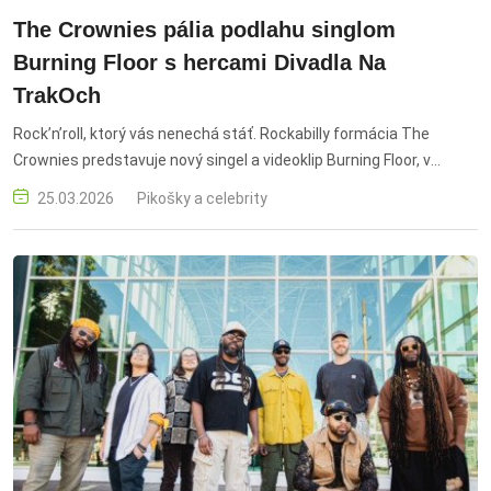
The Crownies pália podlahu singlom
Burning Floor s hercami Divadla Na
TrakOch
Rock’n’roll, ktorý vás nenechá stáť. Rockabilly formácia The
Crownies predstavuje nový singel a videoklip Burning Floor, v
ktorom sa energický rock’n’roll stretáva s ochotníckym divadlom.
25.03.2026
Pikošky a celebrity