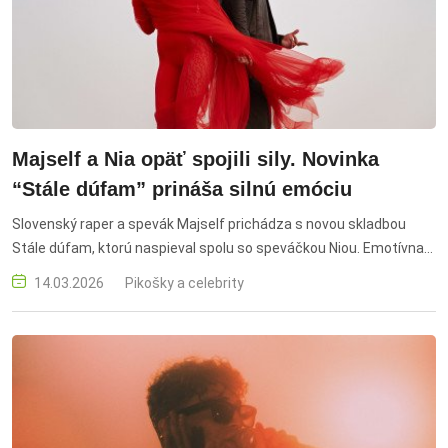
Majself a Nia opäť spojili sily. Novinka
“Stále dúfam” prináša silnú emóciu
Slovenský raper a spevák Majself prichádza s novou skladbou
Stále dúfam, ktorú naspieval spolu so speváčkou Niou. Emotívna
novinka nadväzuje na úspešnú spoluprácu dvojice a prináša príbeh
14.03.2026
Pikošky a celebrity
o nádeji v láske aj v náročných životných obdobiach. Silnú
atmosféru piesne dopĺňa videoklip, nakrútený na pieskových
dunách tisícky kilometrov od Slovenska.