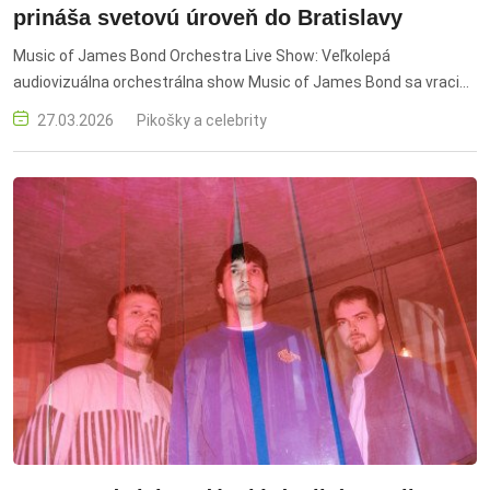
prináša svetovú úroveň do Bratislavy
Music of James Bond Orchestra Live Show: Veľkolepá
audiovizuálna orchestrálna show Music of James Bond sa vracia
na bratislavskú scénu 9. apríla 2026 s ešte väčšou ambíciou,
27.03.2026
Pikošky a celebrity
technickou dokonalosťou a umeleckým nasadením. Projekt, ktorý
spája hudbu, technológiu, akrobaciu a filmovú atmosféru do
jedného jedinečného zážitku, je prvou timekódovanou
orchestrálnou show na Slovensku a predstavuje míľnik v domácej
kultúre.