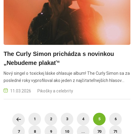
The Curly Simon prichádza s novinkou
„Nebudeme plakať“
Nový singel o toxickej láske ohlasuje album! The Curly Simon sa za
posledné roky vyprofiloval ako jeden z najčitateľnejších hlasov
modernej slovenskej alt-popovej generácie. Od debutu Zvláštny
11.03.2026
Pikošky a celebrity
svet (2023), cez zvukovo vyzretejší album Kým ty spíš a výrazný
singel „Polnoc“, systematicky buduje rukopis postavený na
atmosfére, introspektívnych textoch a minimalistickej
elektronickej produkcii. Jeho tvorba balansuje medzi intímnou
1
2
3
4
5
6
výpoveďou a medzinárodne zrozumiteľným zvukom, ktorý je bez
pózy, s dôrazom na detail a emóciu. S novým singlom však
7
8
9
10
...
70
71