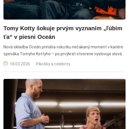
Tomy Kotty šokuje prvým vyznaním „ľúbim
ťa“ v piesni Oceán
Nová skladba Oceán prináša vskutku nečakaný moment v kariére
speváka Tomyho Kottyho – po prvýkrát otvorene vyslovuje slová
„ľúbim ťa“.
18.03.2026
Pikošky a celebrity