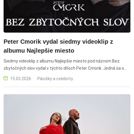
Peter Cmorik vydal siedmy videoklip z
albumu Najlepšie miesto
Siedmy videoklip z albumu Najlepšie miesto pod názvom Bez
zbytočných slov vydal v týchto dňoch Peter Cmorik. Jedná sa o
posledný singel z tohoto albumu, pretože ak Cmoro udrží tempo,
15.03.2026
Pikošky a celebrity
tak tento rok vyjde jeho ďalší nový album.