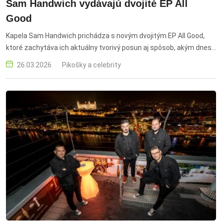
Sam Handwich vydávajú dvojité EP All
Good
Kapela Sam Handwich prichádza s novým dvojitým EP All Good,
ktoré zachytáva ich aktuálny tvorivý posun aj spôsob, akým dnes
vzniká elektronická hudba na pomedzí technológie, improvizácie a
26.03.2026
Pikošky a celebrity
osobnej skúsenosti. EP obsahuje osem skladieb a už samotný
názov naznačuje jemnú iróniu každodenného „máme sa dobre“,
ktoré často používame automaticky bez ohľadu na realitu.