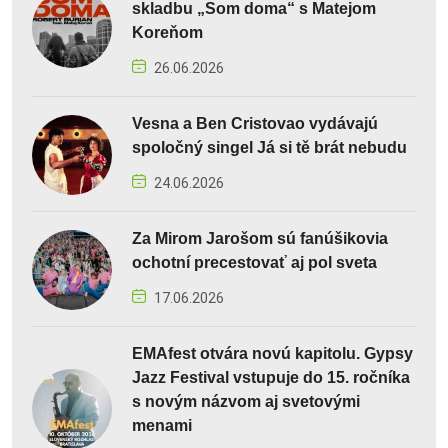
skladbu „Som doma“ s Matejom
Koreňom
26.06.2026
Vesna a Ben Cristovao vydávajú
spoločný singel Já si tě brát nebudu
24.06.2026
Za Mirom Jarošom sú fanúšikovia
ochotní precestovať aj pol sveta
17.06.2026
EMAfest otvára novú kapitolu. Gypsy
Jazz Festival vstupuje do 15. ročníka
s novým názvom aj svetovými
menami