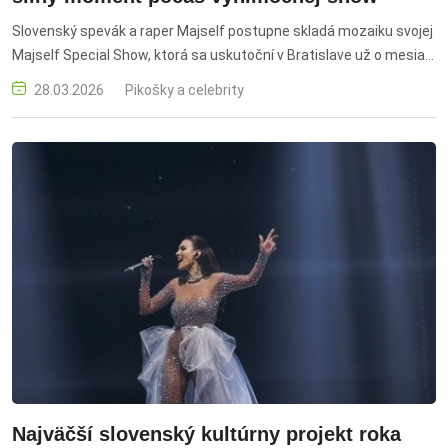
Slovenský spevák a raper Majself postupne skladá mozaiku svojej
Majself Special Show, ktorá sa uskutoční v Bratislave už o mesiac!
Najnovšie potvrdzuje účasť obľúbenej speváčky Tiny. Spolu s ňou
28.03.2026
Pikošky a celebrity
však obrovskú dávku talentu predvedie aj silná zostava hostí ako
Desmod, Nela Pocisková, Nia a Fillipian, Refew, Jaroslav Oláh či Jan
Bendig, ktorí ponúknu výnimočný hudobný zážitok.
Najväčší slovenský kultúrny projekt roka