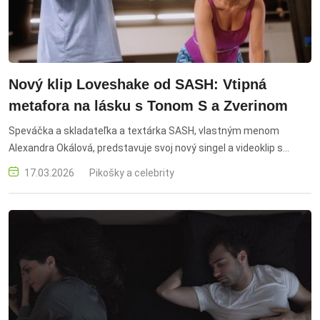
Nový klip Loveshake od SASH: Vtipná
metafora na lásku s Tonom S a Zverinom
Speváčka a skladateľka a textárka SASH, vlastným menom
Alexandra Okálová, predstavuje svoj nový singel a videoklip s
názvom Loveshake, v ktorom nič nie je tak, ako to na prvý pohľad
17.03.2026
Pikošky a celebrity
vyzerá. V skladbe hosťuje známy raper Tono S (Tono Suchota) a o
produkciu sa postaral osvedčený Maxx Miklos. Novinka vychádza
pod hlavičkou vydavateľstva Cloud9 records.