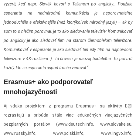
vyzerá, keď napr. Slovák hovorí s Talianom po anglicky… Použitie
esperanta na nadnárodnú komunikáciu je neporovnateľne
jednoduchšie a efektívnejšie (než ktorýkoľvek národný jazyk) – ak by
som to s niečím porovnal, je to ako sledovanie televízie: Komunikovať
po anglicky je ako sledovať film na starom čiernobielom televízore.
Komunikovať v esperante je ako sledovať ten istý film na najnovšom
televízore v 4K-rozlíšení :). Tá úroveň je naozaj badateľná. To potvrdí
každý, kto sa esperantu aspoň trochu venoval.“
Erasmus+ ako podporovateľ
mnohojazyčnosti
Aj vďaka projektom z programu Erasmus+ sa aktivity E@I
rozrastajú a pribúda stále viac edukačných viacjazyčných
bezplatných portálov (www.deutsch.info, www.slovake.eu,
www.russky.info, www.polski.info, www.lingvo.info,