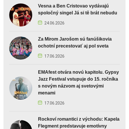
Vesna a Ben Cristovao vydávajú
spoločný singel Já si tě brát nebudu
24.06.2026
Za Mirom Jarošom sú fanúšikovia
ochotní precestovať aj pol sveta
17.06.2026
EMAfest otvára novú kapitolu. Gypsy
Jazz Festival vstupuje do 15. ročníka
s novým názvom aj svetovými
menami
17.06.2026
Rockoví romantici z východu: Kapela
Flegment predstavuje emotívny