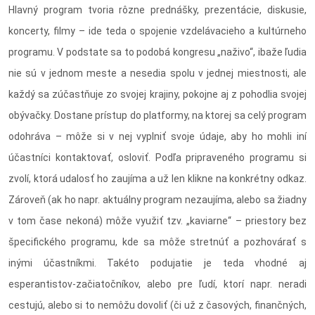
Hlavný program tvoria rôzne prednášky, prezentácie, diskusie,
koncerty, filmy – ide teda o spojenie vzdelávacieho a kultúrneho
programu. V podstate sa to podobá kongresu „naživo“, ibaže ľudia
nie sú v jednom meste a nesedia spolu v jednej miestnosti, ale
každý sa zúčastňuje zo svojej krajiny, pokojne aj z pohodlia svojej
obývačky. Dostane prístup do platformy, na ktorej sa celý program
odohráva – môže si v nej vyplniť svoje údaje, aby ho mohli iní
účastníci kontaktovať, osloviť. Podľa pripraveného programu si
zvolí, ktorá udalosť ho zaujíma a už len klikne na konkrétny odkaz.
Zároveň (ak ho napr. aktuálny program nezaujíma, alebo sa žiadny
v tom čase nekoná) môže využiť tzv. „kaviarne“ – priestory bez
špecifického programu, kde sa môže stretnúť a pozhovárať s
inými účastníkmi. Takéto podujatie je teda vhodné aj
esperantistov-začiatočníkov, alebo pre ľudí, ktorí napr. neradi
cestujú, alebo si to nemôžu dovoliť (či už z časových, finančných,