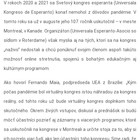
V rokoch 2020 a 2021 sa Svetový kongres esperanta (Universala
Kongreso de Esperanto) konať nemohol z dôvodov pandémie. V
tomto roku sa už v auguste jeho 107. ročník uskutočnil – v meste
Montreal, v Kanade. Organizátori (Universala Esperanto-Asocio so
sídlom v Roterdame) však myslia aj na tých, ktorí sa na kongres
„naživo“ nedostali a chcú ponúknuť svojim členom aspoň takúto
možnosť online stretnutia, spojenú s bohatým edukačným aj
kultúrnym programom.
Ako hovorí Fernando Maia, podpredseda UEA z Brazílie: „Kým
počas pandémie bol virtuálny kongres istou náhradou za kongres
reálny, od tohto roku už bude virtuálny kongres doplnkom toho
skutočného. Okrem živých vstupov, diskusií a prednášok si budú
môcť účastníci pozrieť aj záznamy s viacerých programov, ktoré
sa uskutočnili na kongrese v Montreali a určite stoja za to, aby si
ich pozrelo viac ľudí, ako len účastníci toho kongresu. Sme radi, že