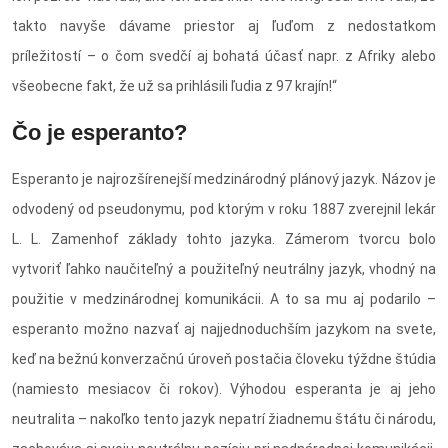
takto navyše dávame priestor aj ľuďom z nedostatkom
príležitostí – o čom svedčí aj bohatá účasť napr. z Afriky alebo
všeobecne fakt, že už sa prihlásili ľudia z 97 krajín!“
Čo je esperanto?
Esperanto je najrozšírenejší medzinárodný plánový jazyk. Názov je
odvodený od pseudonymu, pod ktorým v roku 1887 zverejnil lekár
L. L. Zamenhof základy tohto jazyka. Zámerom tvorcu bolo
vytvoriť ľahko naučiteľný a použiteľný neutrálny jazyk, vhodný na
použitie v medzinárodnej komunikácii. A to sa mu aj podarilo –
esperanto možno nazvať aj najjednoduchším jazykom na svete,
keď na bežnú konverzačnú úroveň postačia človeku týždne štúdia
(namiesto mesiacov či rokov). Výhodou esperanta je aj jeho
neutralita – nakoľko tento jazyk nepatrí žiadnemu štátu či národu,