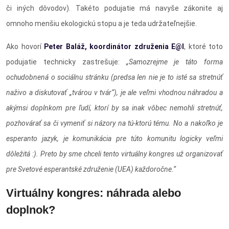
či iných dôvodov). Takéto podujatie má navyše zákonite aj
omnoho menšiu ekologickú stopu a je teda udržateľnejšie.
Ako hovorí
Peter Baláž, koordinátor združenia E@I
, ktoré toto
podujatie technicky zastrešuje:
„Samozrejme je táto forma
ochudobnená o sociálnu stránku (predsa len nie je to isté sa stretnúť
naživo a diskutovať „tvárou v tvár“), je ale veľmi vhodnou náhradou a
akýmsi doplnkom pre ľudí, ktorí by sa inak vôbec nemohli stretnúť,
pozhovárať sa či vymeniť si názory na tú-ktorú tému. No a nakoľko je
esperanto jazyk, je komunikácia pre túto komunitu logicky veľmi
dôležitá :). Preto by sme chceli tento virtuálny kongres už organizovať
pre Svetové esperantské združenie (UEA) každoročne.“
Virtuálny kongres: náhrada alebo
doplnok?