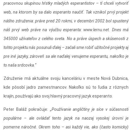
pracovnou skupinou hŕstky mladých esperantistov – tí chceli vytvoriť
web, na ktorom by sa dalo esperanto naučiť. Tak vznikol prvý projekt
nášho združenia: práve pred 20 rokmi, v decembri 2002 bol spustený
náš prvý web práve na výučbu esperanta: www.lernu.net. Dnes má
345000 užívateľov z celého sveta. No a práve úspech a skúsenosti z
tohto projektu nás posunuli ďalej – začali sme robiť užitočné projekty aj
pre iné jazyky, zároveň sa ale naďalej venujeme esperantu, nakoľko je
to naša srdcovka.“
Združenie má aktuálne svoju kanceláriu v meste Nová Dubnica,
kde pôsobí jadro zamestnancov. Nakoľko sú to ľudia z rôznych
krajín, používajú ako svoj hlavný pracovný jazyk esperanto.
Peter Baláž pokračuje:
„Používanie angličtiny je síce v súčasnosti
populárne – ale ovládať tento jazyk na naozaj vysokej úrovni je
pomerne náročné. Okrem toho – asi každý vie, ako (často komicky)