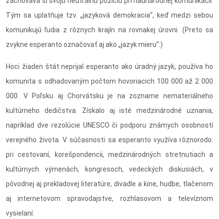
zachováva si svoju neutrálnu pozíciu pri nadnárodnej komunikácii.
Tým sa uplatňuje tzv. „jazyková demokracia“, keď medzi sebou
komunikujú ľudia z rôznych krajín na rovnakej úrovni. (Preto sa
zvykne esperanto označovať aj ako „jazyk mieru“.)
Hoci žiaden štát neprijal esperanto ako úradný jazyk, používa ho
komunita s odhadovaným počtom hovoriacich 100 000 až 2 000
000. V Poľsku aj Chorvátsku je na zozname nemateriálneho
kultúrneho dedičstva. Získalo aj isté medzinárodné uznania,
napríklad dve rezolúcie UNESCO či podporu známych osobností
verejného života. V súčasnosti sa esperanto využíva rôznorodo:
pri cestovaní, korešpondencii, medzinárodných stretnutiach a
kultúrnych výmenách, kongresoch, vedeckých diskusiách, v
pôvodnej aj prekladovej literatúre, divadle a kine, hudbe, tlačenom
aj internetovom spravodajstve, rozhlasovom a televíznom
vysielaní.