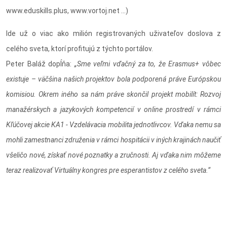
www.eduskills.plus, www.vortoj.net ...)
Ide už o viac ako milión registrovaných uživateľov doslova z
celého sveta, ktorí profitujú z týchto portálov.
Peter Baláž dopĺňa:
„Sme veľmi vďačný za to, že Erasmus+ vôbec
existuje – väčšina našich projektov bola podporená práve Európskou
komisiou. Okrem iného sa nám práve skončil projekt mobilít: Rozvoj
manažérskych a jazykových kompetencií v online prostredí v rámci
Kľúčovej akcie KA1 - Vzdelávacia mobilita jednotlivcov. Vďaka nemu sa
mohli zamestnanci združenia v rámci hospitácii v iných krajinách naučiť
všeličo nové, získať nové poznatky a zručnosti. Aj vďaka nim môžeme
teraz realizovať Virtuálny kongres pre esperantistov z celého sveta.“