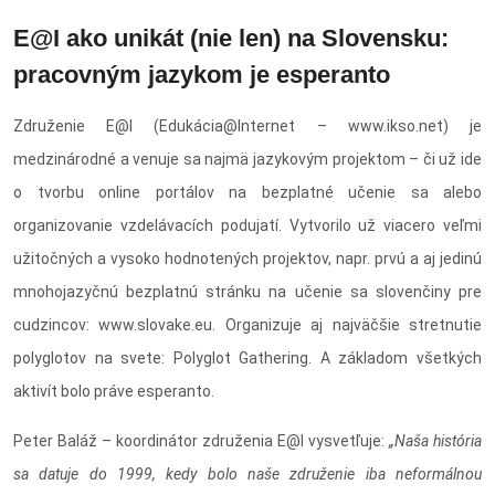
E@I ako unikát (nie len) na Slovensku:
pracovným jazykom je esperanto
Združenie E@I (Edukácia@Internet – www.ikso.net) je
medzinárodné a venuje sa najmä jazykovým projektom – či už ide
o tvorbu online portálov na bezplatné učenie sa alebo
organizovanie vzdelávacích podujatí. Vytvorilo už viacero veľmi
užitočných a vysoko hodnotených projektov, napr. prvú a aj jedinú
mnohojazyčnú bezplatnú stránku na učenie sa slovenčiny pre
cudzincov: www.slovake.eu. Organizuje aj najväčšie stretnutie
polyglotov na svete: Polyglot Gathering. A základom všetkých
aktivít bolo práve esperanto.
Peter Baláž – koordinátor združenia E@I vysvetľuje:
„Naša história
sa datuje do 1999, kedy bolo naše združenie iba neformálnou