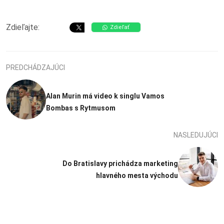
Zdieľajte:
Zdieľať
PREDCHÁDZAJÚCI
Alan Murin má video k singlu Vamos
Bombas s Rytmusom
NASLEDUJÚCI
Do Bratislavy prichádza marketing
hlavného mesta východu