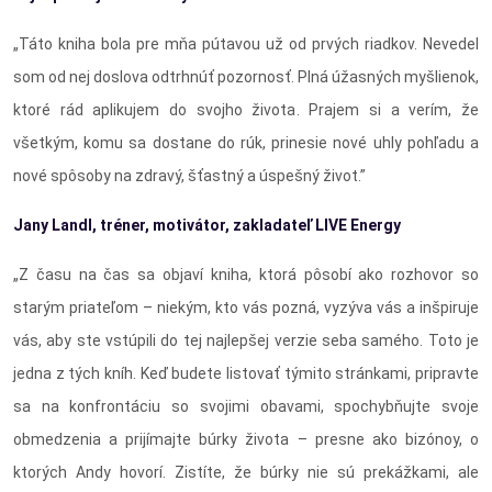
„Táto kniha bola pre mňa pútavou už od prvých riadkov. Nevedel
som od nej doslova odtrhnúť pozornosť. Plná úžasných myšlienok,
ktoré rád aplikujem do svojho života. Prajem si a verím, že
všetkým, komu sa dostane do rúk, prinesie nové uhly pohľadu a
nové spôsoby na zdravý, šťastný a úspešný život.”
Jany Landl, tr
é
ner, motivátor, zakladateľ LIVE Energy
„Z času na čas sa objaví kniha, ktorá pôsobí ako rozhovor so
starým priateľom – niekým, kto vás pozná, vyzýva vás a inšpiruje
vás, aby ste vstúpili do tej najlepšej verzie seba samého. Toto je
jedna z tých kníh. Keď budete listovať týmito stránkami, pripravte
sa na konfrontáciu so svojimi obavami, spochybňujte svoje
obmedzenia a prijímajte búrky života – presne ako bizónoy, o
ktorých Andy hovorí. Zistíte, že búrky nie sú prekážkami, ale