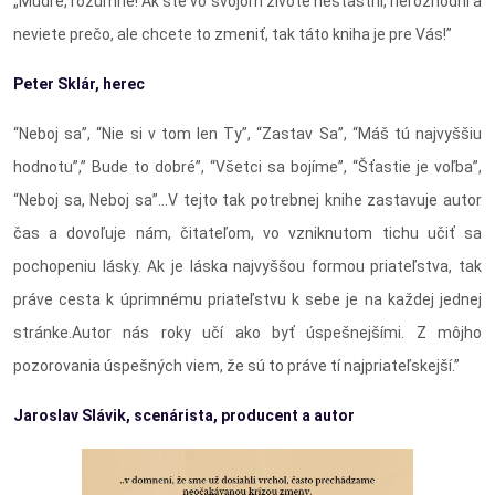
„Múdre, rozumné! Ak ste vo svojom živote nešťastní, nerozhodní a
neviete prečo, ale chcete to zmeniť, tak táto kniha je pre Vás!”
Peter Skl
ár, herec
“Neboj sa”, “Nie si v tom len Ty”, “Zastav Sa”, “Máš tú najvyššiu
hodnotu”,” Bude to dobré”, “Všetci sa bojíme”, “Šťastie je voľba”,
“Neboj sa, Neboj sa”…V tejto tak potrebnej knihe zastavuje autor
čas a dovoľuje nám, čitateľom, vo vzniknutom tichu učiť sa
pochopeniu lásky. Ak je láska najvyššou formou priateľstva, tak
práve cesta k úprimnému priateľstvu k sebe je na každej jednej
stránke.Autor nás roky učí ako byť úspešnejšími. Z môjho
pozorovania úspešných viem, že sú to práve tí najpriateľskejší.”
Jaroslav Slá
vik, scen
árista, producent a autor