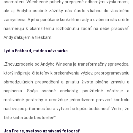
osamotení. Všeobecné príbehy prepojené odbornými výskumami,
ale aj Andyho osobné zážitky nás často vtiahnu do vlastného
zamyslenia. A jeho ponúkané konkrétne rady a cvičenia nás určite
nasmerujú k okamžitému rozhodnutiu začať na sebe pracovať.
Andy ďakujem a tlieskam.
Lydia Eckhard, m
ó
dna návrhá
rka
„Znovuzrodenie od Andyho Winsona je transformačný sprievodca,
ktorý inšpiruje čitateľov k prekonávaniu výziev, preprogramovaniu
obmedzujúcich presvedčení a prijatiu života plného zmyslu a
naplnenia. Spája osobné anekdoty, použiteľné nástroje a
motivačné postrehy a umožňuje jednotlivcom prevziať kontrolu
nad svojou prítomnosťou a vytvoriť si lepšiu budúcnosť. Verím, že
táto kniha bude bestseller!”
Jan Freire, svetovo uzná
van
ý fotograf