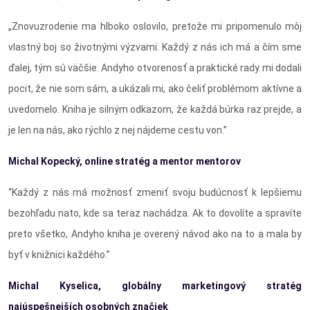
„Znovuzrodenie ma hlboko oslovilo, pretože mi pripomenulo môj
vlastný boj so životnými výzvami. Každý z nás ich má a čím sme
ďalej, tým sú väčšie. Andyho otvorenosť a praktické rady mi dodali
pocit, že nie som sám, a ukázali mi, ako čeliť problémom aktívne a
uvedomelo. Kniha je silným odkazom, že každá búrka raz prejde, a
je len na nás, ako rýchlo z nej nájdeme cestu von.”
Michal Kopecký
, online strat
é
g a mentor mentorov
“Každý z nás má možnosť zmeniť svoju budúcnosť k lepšiemu
bezohľadu nato, kde sa teraz nachádza. Ak to dovolíte a spravíte
preto všetko, Andyho kniha je overený návod ako na to a mala by
byť v knižnici každého.”
Michal Kyselica, globálny marketingový strat
é
g
najúspešnejších osobných znač
iek