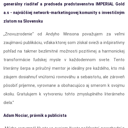
gener
álny riaditeľ a predseda predstavenstva IMPERIAL Gold
a.s - najväčšiej network-marketingovej komunity s investičným
zlatom na Slovensku
„Znovuzrodenie“ od Andyho Winsona považujem za veľmi
zaujímavú publikáciu, vďaka ktorej som získal svieži a inšpiratívny
pohľad na takmer bezlimitné možnosti pozitívnej a harmonickej
transformácie ľudskej mysle v každodennom svete. Tento
literárny šerpa a príručný mentor je ideálny pre každého, kto má
záujem dosiahnuť vnútornú rovnováhu a sebaistotu, ale zároveň
pôsobiť príjemne, vyrovnane a obohacujúco aj smerom k svojmu
okoliu. Gratulujem k vytvoreniu tohto zmysluplného literárneho
diela.”
Adam Nociar, pr
ávnik a publicista