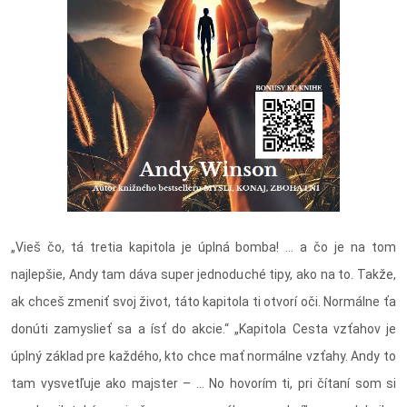
„Vieš čo, tá tretia kapitola je úplná bomba! ... a čo je na tom
najlepšie, Andy tam dáva super jednoduché tipy, ako na to. Takže,
ak chceš zmeniť svoj život, táto kapitola ti otvorí oči. Normálne ťa
donúti zamyslieť sa a ísť do akcie.“ „Kapitola Cesta vzťahov je
úplný základ pre každého, kto chce mať normálne vzťahy. Andy to
tam vysvetľuje ako majster – ... No hovorím ti, pri čítaní som si