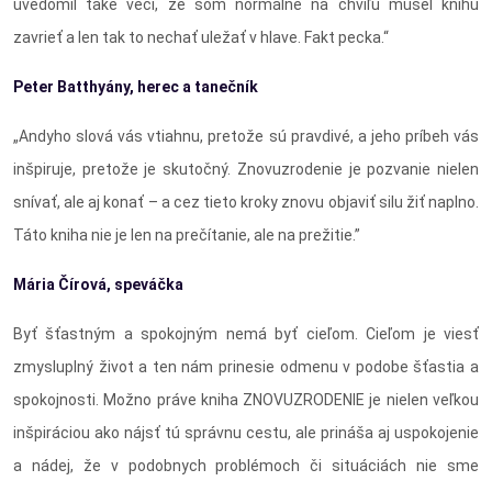
uvedomil také veci, že som normálne na chvíľu musel knihu
zavrieť a len tak to nechať uležať v hlave. Fakt pecka.“
Peter Batthy
ány, herec a tanečník
„Andyho slová vás vtiahnu, pretože sú pravdivé, a jeho príbeh vás
inšpiruje, pretože je skutočný. Znovuzrodenie je pozvanie nielen
snívať, ale aj konať – a cez tieto kroky znovu objaviť silu žiť naplno.
Táto kniha nie je len na prečítanie, ale na prežitie.”
Má
ria
Čírová, speváčka
Byť šťastným a spokojným nemá byť cieľom. Cieľom je viesť
zmysluplný život a ten nám prinesie odmenu v podobe šťastia a
spokojnosti. Možno práve kniha ZNOVUZRODENIE je nielen veľkou
inšpiráciou ako nájsť tú správnu cestu, ale prináša aj uspokojenie
a nádej, že v podobnych problémoch či situáciách nie sme