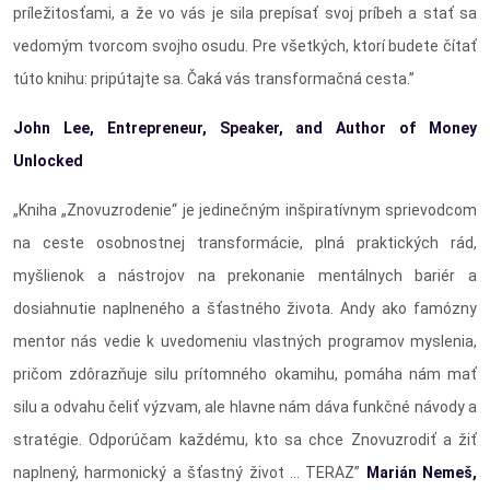
príležitosťami, a že vo vás je sila prepísať svoj príbeh a stať sa
vedomým tvorcom svojho osudu. Pre všetkých, ktorí budete čítať
túto knihu: pripútajte sa. Čaká vás transformačná cesta.”
John Lee, Entrepreneur, Speaker, and Author of Money
Unlocked
„Kniha „Znovuzrodenie“ je jedinečným inšpiratívnym sprievodcom
na ceste osobnostnej transformácie, plná praktických rád,
myšlienok a nástrojov na prekonanie mentálnych bariér a
dosiahnutie naplneného a šťastného života. Andy ako famózny
mentor nás vedie k uvedomeniu vlastných programov myslenia,
pričom zdôrazňuje silu prítomného okamihu, pomáha nám mať
silu a odvahu čeliť výzvam, ale hlavne nám dáva funkčné návody a
stratégie. Odporúčam každému, kto sa chce Znovuzrodiť a žiť
naplnený, harmonický a šťastný život ... TERAZ”
Marián Nemeš
,