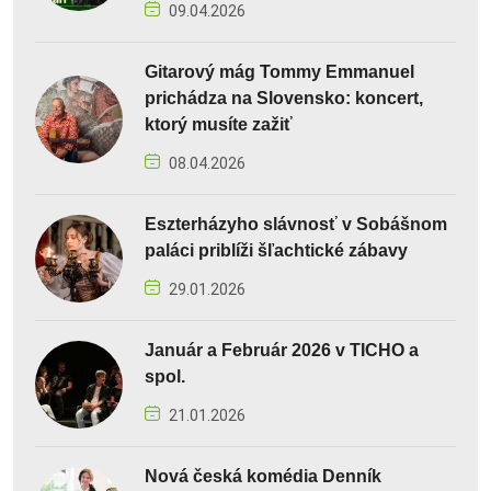
09.04.2026
Gitarový mág Tommy Emmanuel
prichádza na Slovensko: koncert,
ktorý musíte zažiť
08.04.2026
Eszterházyho slávnosť v Sobášnom
paláci priblíži šľachtické zábavy
29.01.2026
Január a Február 2026 v TICHO a
spol.
21.01.2026
Nová česká komédia Denník