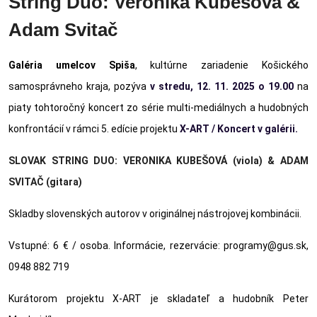
String Duo: Veronika Kubešová &
Adam Svitač
Galéria umelcov Spiša
,
kultúrne zariadenie Košického
samosprávneho kraja, pozýva
v stredu, 12. 11. 2025 o 19.00
na
piaty tohtoročný koncert zo série multi-mediálnych a hudobných
konfrontácií v rámci 5. edície projektu
X-ART / Koncert v galérii.
SLOVAK STRING DUO: VERONIKA KUBEŠOVÁ (viola) & ADAM
SVITAČ (gitara)
Skladby slovenských autorov v originálnej nástrojovej kombinácii.
Vstupné: 6 € / osoba. Informácie, rezervácie: programy@gus.sk,
0948 882 719
Kurátorom projektu X-ART je skladateľ a hudobník Peter