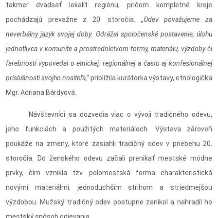
takmer dvadsať lokalít regiónu, pričom kompletné kroje
pochádzajú prevažne z 20. storočia.
„Odev považujeme za
neverbálny jazyk svojej doby. Odrážal spoločenské postavenie, úlohu
jednotlivca v komunite a prostredníctvom formy, materiálu, výzdoby či
farebnosti vypovedal o etnickej, regionálnej a často aj konfesionálnej
príslušnosti svojho nositeľa,“
priblížila kurátorka výstavy, etnologička
Mgr. Adriana Bárdyová.
Návštevníci sa dozvedia viac o vývoji tradičného odevu,
jeho funkciách a použitých materiáloch. Výstava zároveň
poukáže na zmeny, ktoré zasiahli tradičný odev v priebehu 20.
storočia. Do ženského odevu začali prenikať mestské módne
prvky, čím vznikla tzv. polomestská forma charakteristická
novými materiálmi, jednoduchším strihom a striedmejšou
výzdobou. Mužský tradičný odev postupne zanikol a nahradil ho
mestský spôsob odievania.