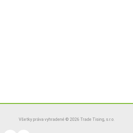
Všetky práva vyhradené © 2026 Trade Tising, s.r.o.