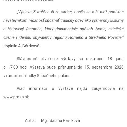
„Výstava Z truhlice či zo skrine, nosilo sa a či nie? ponúkne
návštevníkom možnosť spoznať tradičný odev ako významný kultúrny
a historický fenomén, ktorý dokumentuje spôsob života, estetické
cítenie i identitu obyvateľov regiónu Horného a Stredného Považia,“
doplnila A. Bárdyová.
Slávnostné otvorenie výstavy sa uskutoční 18. júna
o 17.00 hod. Výstava bude prístupná do 15. septembra 2026
v rámci prehliadky Sobášneho paláca.
Viac informácií o výstave nájdu záujemcovia na
www.pmza.sk.
Autor: Mgr. Sabina Pavlíková