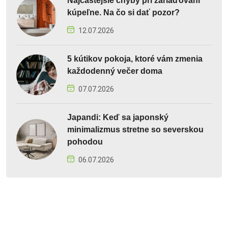
Najčastejšie chyby pri zariaďovaní
kúpeľne. Na čo si dať pozor?
12.07.2026
5 kútikov pokoja, ktoré vám zmenia
každodenný večer doma
07.07.2026
Japandi: Keď sa japonský
minimalizmus stretne so severskou
pohodou
06.07.2026