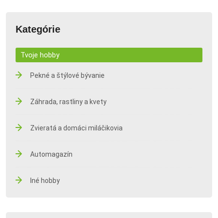
Kategórie
Tvoje hobby
Pekné a štýlové bývanie
Záhrada, rastliny a kvety
Zvieratá a domáci miláčikovia
Automagazín
Iné hobby