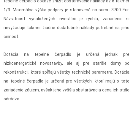
tepelné čerpadlo dokáže znížiť obstarávacie náklady až o takmer
1/3. Maximálna výška podpory je stanovená na sumu 3700 Eur.
Návratnosť vynaložených investícii je rýchla, zariadenie si
nevyžaduje takmer žiadne dodatočné náklady potrebné na jeho
činnosť.
Dotácia na tepelné čerpadlo je určená jednak pre
nízkoenergetické novostavby, ale aj pre staršie domy po
rekonštrukcii, ktoré spĺňajú všetky technické parametre. Dotácia
na tepelné čerpadlo je určená pre všetkých, ktorí majú o toto
zariadenie záujem, avšak jeho vyššia obstarávacia cena ich stále
odrádza.