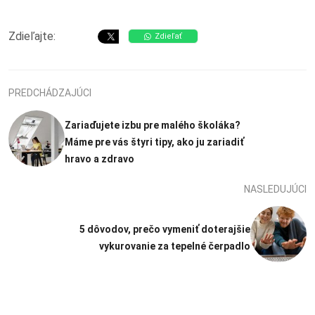
Zdieľajte:
Zdieľať
PREDCHÁDZAJÚCI
Zariaďujete izbu pre malého školáka?
Máme pre vás štyri tipy, ako ju zariadiť
hravo a zdravo
NASLEDUJÚCI
5 dôvodov, prečo vymeniť doterajšie
vykurovanie za tepelné čerpadlo