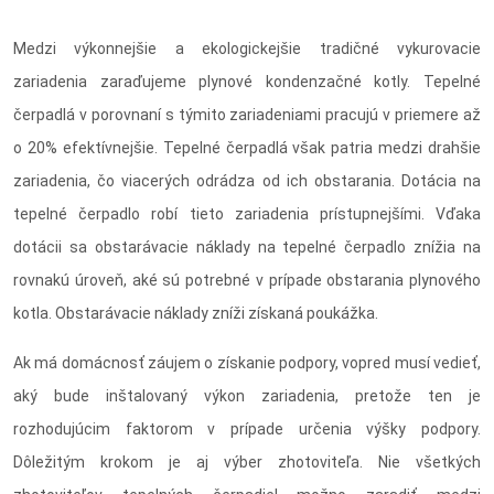
Medzi výkonnejšie a ekologickejšie tradičné vykurovacie
zariadenia zaraďujeme plynové kondenzačné kotly. Tepelné
čerpadlá v porovnaní s týmito zariadeniami pracujú v priemere až
o 20% efektívnejšie. Tepelné čerpadlá však patria medzi drahšie
zariadenia, čo viacerých odrádza od ich obstarania. Dotácia na
tepelné čerpadlo robí tieto zariadenia prístupnejšími. Vďaka
dotácii sa obstarávacie náklady na tepelné čerpadlo znížia na
rovnakú úroveň, aké sú potrebné v prípade obstarania plynového
kotla. Obstarávacie náklady zníži získaná poukážka.
Ak má domácnosť záujem o získanie podpory, vopred musí vedieť,
aký bude inštalovaný výkon zariadenia, pretože ten je
rozhodujúcim faktorom v prípade určenia výšky podpory.
Dôležitým krokom je aj výber zhotoviteľa. Nie všetkých