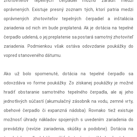
zhotoviteľov tepelných čerpadiel možno zaradiť medzi
oprávnených. Existuje presný zoznam tých, ktorí patria medzi
oprávnených zhotoviteľov tepelných čerpadiel a inštalácia
zariadenia od nich im bude preplatená. Ak je dotácia na tepelné
čerpadlo udelená, o jej preplatenie sa postará samotný zhotoviteľ
zariadenia. Podmienkou však ostáva odovzdanie poukážky do
vopred stanoveného dátumu.
Ako už bolo spomenuté, dotácia na tepelné čerpadlo sa
odovzdáva vo forme poukážky. Zo získanej poukážky je možné
hradiť obstaranie samotného tepelného čerpadla, ale aj jeho
jednotlivých súčastí (akumulačný zásobník na vodu, zemné vrty,
obehové čerpadlo či expanzná nádoba). Rovnako tiež existuje
možnosť úhrady nákladov spojených s uvedením zariadenia do
prevádzky (revízie zariadenia, skúšky a podobne). Dotácia na