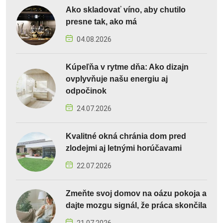
Ako skladovať víno, aby chutilo
presne tak, ako má
04.08.2026
Kúpeľňa v rytme dňa: Ako dizajn
ovplyvňuje našu energiu aj
odpočinok
24.07.2026
Kvalitné okná chránia dom pred
zlodejmi aj letnými horúčavami
22.07.2026
Zmeňte svoj domov na oázu pokoja a
dajte mozgu signál, že práca skončila
21.07.2026