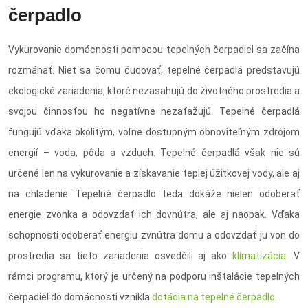
čerpadlo
Vykurovanie domácnosti pomocou tepelných čerpadiel sa začína
rozmáhať. Niet sa čomu čudovať, tepelné čerpadlá predstavujú
ekologické zariadenia, ktoré nezasahujú do životného prostredia a
svojou činnosťou ho negatívne nezaťažujú. Tepelné čerpadlá
fungujú vďaka okolitým, voľne dostupným obnoviteľným zdrojom
energií – voda, pôda a vzduch. Tepelné čerpadlá však nie sú
určené len na vykurovanie a získavanie teplej úžitkovej vody, ale aj
na chladenie. Tepelné čerpadlo teda dokáže nielen odoberať
energie zvonka a odovzdať ich dovnútra, ale aj naopak. Vďaka
schopnosti odoberať energiu zvnútra domu a odovzdať ju von do
prostredia sa tieto zariadenia osvedčili aj ako
klimatizácia
. V
rámci programu, ktorý je určený na podporu inštalácie tepelných
čerpadiel do domácnosti vznikla
dotácia na tepelné čerpadlo
.