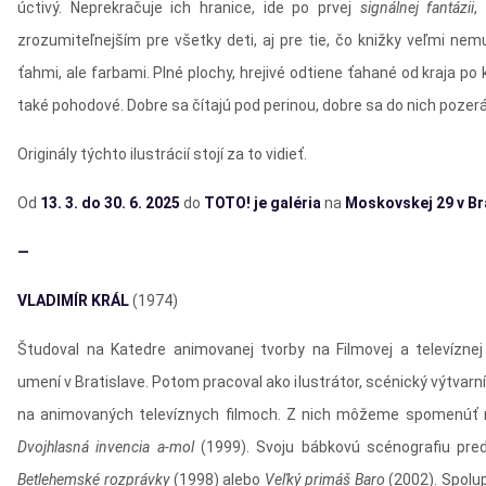
úctivý. Neprekračuje ich hranice, ide po prvej
signálnej fantázii
,
zrozumiteľnejším pre všetky deti, aj pre tie, čo knižky veľmi ne
ťahmi, ale farbami. Plné plochy, hrejivé odtiene ťahané od kraja po 
také pohodové. Dobre sa čítajú pod perinou, dobre sa do nich pozerá
Originály týchto ilustrácií stojí za to vidieť.
Od
13. 3. do 30. 6. 2025
do
TOTO! je galéria
na
Moskovskej 29 v Br
—
VLADIMÍR KRÁL
(1974)
Študoval na Katedre animovanej tvorby na Filmovej a televíznej
umení v Bratislave. Potom pracoval ako ilustrátor, scénický výtvarní
na animovaných televíznych filmoch. Z nich môžeme spomenúť 
Dvojhlasná invencia a-mol
(1999). Svoju bábkovú scénografiu pred
Betlehemské rozprávky
(1998) alebo
Veľký primáš Baro
(2002). Spolu