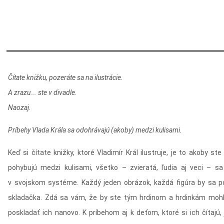
Čítate knižku, pozeráte sa na ilustrácie.
A zrazu... ste v divadle.
Naozaj.
Príbehy Vlada Krála sa odohrávajú (akoby) medzi kulisami.
Keď si čítate knižky, ktoré Vladimír Král ilustruje, je to akoby ste
pohybujú medzi kulisami, všetko – zvieratá, ľudia aj veci – sa 
v svojskom systéme. Každý jeden obrázok, každá figúra by sa poko
skladačka. Zdá sa vám, že by ste tým hrdinom a hrdinkám mohli
poskladať ich nanovo. K príbehom aj k deťom, ktoré si ich čítajú