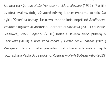
Bibiana na výstave
Naše Vianoce na skle maľované
(1999). Pre film
úvodnú zvučku, ďalej výtvarné návrhy k animovanému seriálu
Ča
cyklu
Římani za humny
. Ilustroval mnoho kníh, napríklad
Analfabeta
Vianočné mystérium
Josteina Gaardera či
Kozliatka
(2013) od Márie
Blažkovej,
Vtáčiu Legendu
(2018) Daniela Heviera alebo príbehy 
Janíčkovi
(2018) a
Bola koza rohatá
/
Dedko repku zasadil
(2021)
Revajovej. Jedna z jeho posledných ilustrovaných kníh sú aj i
rozprávkara Pavla Dobšinského:
Rozprávky Pavla Dobšinského
(2023)