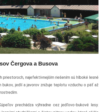
 lesov Čergova a Busova
h priestoroch, najefektívnejším riešením sú hlboké lesné
 bukov, jedlí a javorov znižuje teplotu vzduchu o päť až
rostredím.
Kúpeľov prechádza výhradne cez jedľovo-bukové lesy.