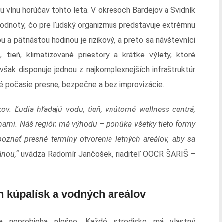
u vlnu horúčav tohto leta. V okresoch Bardejov a Svidník
 hodnoty, čo pre ľudský organizmus predstavuje extrémnu
 a pätnástou hodinou je rizikový, a preto sa návštevníci
, tieň, klimatizované priestory a krátke výlety, ktoré
však disponuje jednou z najkomplexnejších infraštruktúr
é počasie presne, bezpečne a bez improvizácie.
ov. Ľudia hľadajú vodu, tieň, vnútorné wellness centrá,
tenami. Náš región má výhodu – ponúka všetky tieto formy
poznať presné termíny otvorenia letných areálov, aby sa
ánou,“
uvádza Radomír Jančošek, riaditeľ OOCR ŠARIŠ –
h kúpalísk a vodných areálov
a neprebieha plošne. Každé stredisko má vlastný