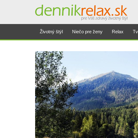
Životný štýl
Niečo pre ženy
Relax
Tv