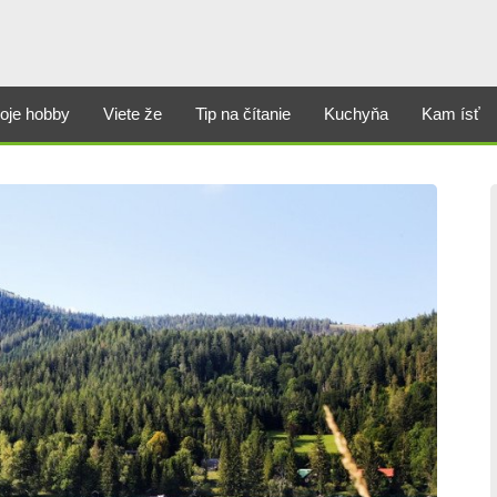
oje hobby
Viete že
Tip na čítanie
Kuchyňa
Kam ísť