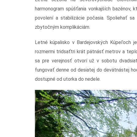
harmonogram spúšťania vonkajších bazénov, kto
povolení a stabilizácie počasia. Spoliehať s
zbytočným komplikáciám.
Letné kúpalisko v Bardejovských Kúpeľoch je
rozmermi tridsaťtri krát pätnásť metrov a te
sa pre verejnosť otvorí už v sobotu dvadsi
fungovať denne od desiatej do devätnástej hod
dostupné od utorka do nedele.