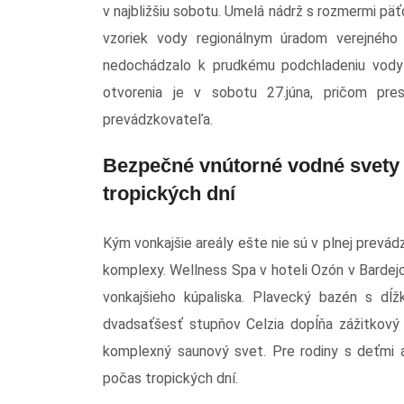
v najbližšiu sobotu. Umelá nádrž s rozmermi päť
vzoriek vody regionálnym úradom verejného 
nedochádzalo k prudkému podchladeniu vody 
otvorenia je v sobotu 27.júna, pričom pre
prevádzkovateľa.
Bezpečné vnútorné vodné svety –
tropických dní
Kým vonkajšie areály ešte nie sú v plnej prevá
komplexy. Wellness Spa v hoteli Ozón v Barde
vonkajšieho kúpaliska. Plavecký bazén s dĺ
dvadsaťšesť stupňov Celzia dopĺňa zážitkový 
komplexný saunový svet. Pre rodiny s deťmi a
počas tropických dní.