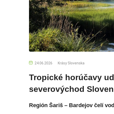
24.06.2026
Krásy Slovenska
Tropické horúčavy udr
severovýchod Slove
Región Šariš – Bardejov čelí vo