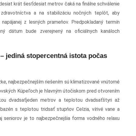
desiat krát šesťdesiat metrov čaká na finálne schválenie
zdravotníctva a na stabilizáciu nočných teplôt, aby
napájanej z lesných prameňov. Predpokladaný termín
sný dátum bude zverejnený na oficiálnych kanáloch
 jediná stopercentná istota počas
dzke, najbezpečnejším riešením sú klimatizované vnútorné
jovských Kúpeľoch je hlavným útočiskom pred otvorením
žkou dvadsaťjeden metrov a teplotou dvadsaťštyri až
bazén s teplotou tridsať stupňov Celzia, vírivé vane a
j seniorov je to najbezpečnejšia forma vodného relaxu