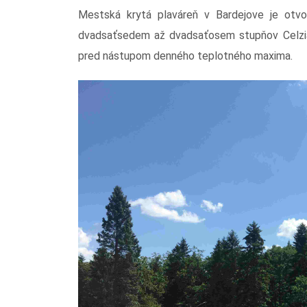
Mestská krytá plaváreň v Bardejove je otv
dvadsaťsedem až dvadsaťosem stupňov Celzia a
pred nástupom denného teplotného maxima.