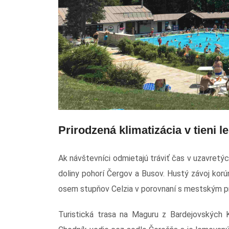
Prirodzená klimatizácia v tieni
Ak návštevníci odmietajú tráviť čas v uzavretýc
doliny pohorí Čergov a Busov. Hustý závoj korún
osem stupňov Celzia v porovnaní s mestským p
Turistická trasa na Maguru z Bardejovských 