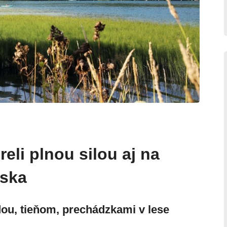
eli plnou silou aj na
nska
dou, tieňom, prechádzkami v lese