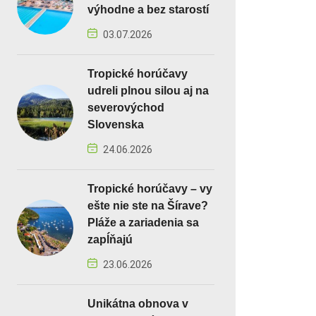
výhodne a bez starostí
03.07.2026
Tropické horúčavy
udreli plnou silou aj na
severovýchod
Slovenska
24.06.2026
Tropické horúčavy – vy
ešte nie ste na Šírave?
Pláže a zariadenia sa
zapĺňajú
23.06.2026
Unikátna obnova v