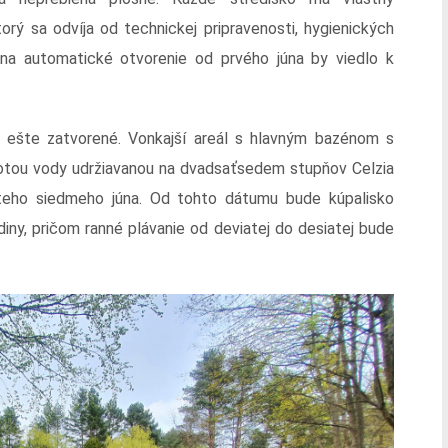
rý sa odvíja od technickej pripravenosti, hygienických
a na automatické otvorenie od prvého júna by viedlo k
 ešte zatvorené. Vonkajší areál s hlavným bazénom s
plotou vody udržiavanou na dvadsaťsedem stupňov Celzia
ateho siedmeho júna. Od tohto dátumu bude kúpalisko
iny, pričom ranné plávanie od deviatej do desiatej bude