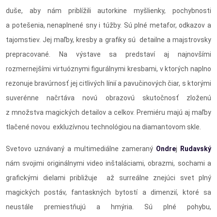
duše, aby nám priblížili autorkine myšlienky, pochybnosti
a potešenia, nenaplnené sny i túžby. Sú plné metafor, odkazov a
tajomstiev. Jej maľby, kresby a grafiky sú detailne a majstrovsky
prepracované. Na výstave sa predstaví aj najnovšími
rozmernejšími virtuóznymi figurálnymi kresbami, v ktorých naplno
rezonuje bravúrnosť jej citlivých línií a pavučinových čiar, s ktorými
suverénne načrtáva novú obrazovú skutočnosť zloženú
z množstva magických detailov a celkov. Premiéru majú aj maľby
tlačené novou exkluzívnou technológiou na diamantovom skle.
Svetovo uznávaný a multimediálne zameraný
Ondre
j
Rudavský
nám svojimi originálnymi video inštaláciami, obrazmi, sochami a
grafickými dielami približuje až surreálne znejúci svet plný
magických postáv, fantaskných bytostí a dimenzií, ktoré sa
neustále premiestňujú a hmýria. Sú plné pohybu,