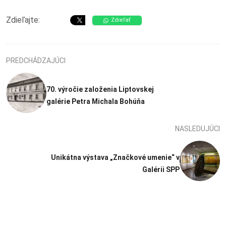
Zdieľajte:
Zdieľať
PREDCHÁDZAJÚCI
70. výročie založenia Liptovskej
galérie Petra Michala Bohúňa
NASLEDUJÚCI
Unikátna výstava „Značkové umenie“ v
Galérii SPP