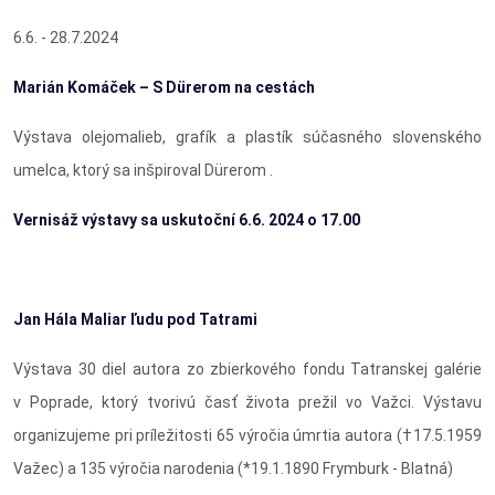
6.6. - 28.7.2024
Marián Komáček – S Dürerom na cestách
Výstava olejomalieb, grafík a plastík súčasného slovenského
umelca, ktorý sa inšpiroval Dürerom .
Vernisáž výstavy sa uskutoční 6.6. 2024 o 17.00
Jan Hála Maliar ľudu pod Tatrami
Výstava 30 diel autora zo zbierkového fondu Tatranskej galérie
v Poprade, ktorý tvorivú časť života prežil vo Važci. Výstavu
organizujeme pri príležitosti 65 výročia úmrtia autora (†17.5.1959
Važec) a 135 výročia narodenia (*19.1.1890 Frymburk - Blatná)