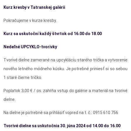
Kurz kresby v Tatranskej galérii
Pokračujeme v kurze kresby.
Kurz sa uskutoční každý štvrtok od 16.00 do 18.00
Nedeľné UPCYKLO-tvorivky
Tvorivé dielne zamerané na upcykláciu starého trička a vytvorenie
nového letného módneho kúsku. Je potrebné priniesť si so sebou
1 staré čierne tričko.
Poplatok 3,00 € / os. zahŕňa vstup do galérie a materiál na tvorivé
dielne.
Na dielne je potrebné sa prihlásiť vopred na t. č.: 0915 610 756
Tvorivé dielne sa uskutočnia 30. júna 2024 od 14.00 do 16.00