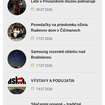
Leto v Považskom múzeu pokračuje
30.07.2026
Povedačky na priedomku oživia
Radenov dom v Čičmanoch
17.07.2026
Samsung rozsvieti oblohu nad
Bratislavou
17.07.2026
VÝSTAVY A PODUJATIA
14.07.2026
Sliačanmi nosené – tradičné