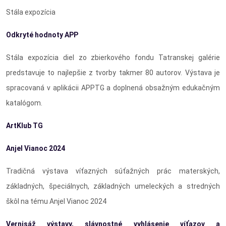
Stála expozícia
Odkryté hodnoty APP
Stála expozícia diel zo zbierkového fondu Tatranskej galérie
predstavuje to najlepšie z tvorby takmer 80 autorov. Výstava je
spracovaná v aplikácii APPTG a doplnená obsažným edukačným
katalógom.
ArtKlub TG
Anjel Vianoc 2024
Tradičná výstava víťazných súťažných prác materských,
základných, špeciálnych, základných umeleckých a stredných
škôl na tému Anjel Vianoc 2024
Vernisáž výstavy, slávnostné vyhlásenie víťazov a