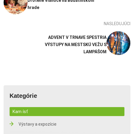
Drôtené Vianoce na Budatínskom
hrade
NASLEDUJÚCI
ADVENT V TRNAVE SPESTRIA
VÝSTUPY NA MESTSKÚ VEŽU S
LAMPÁŠOM
Kategórie
Kam ísť
Výstavy a expozície