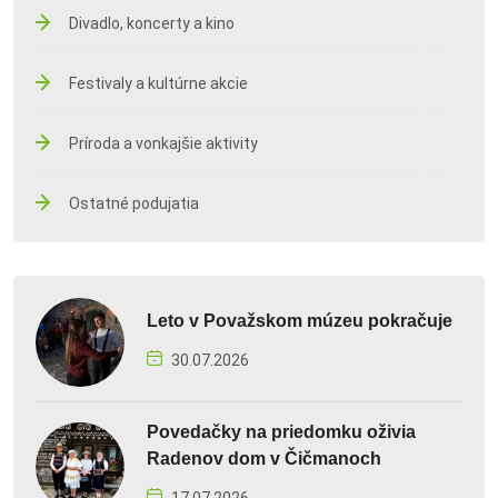
Divadlo, koncerty a kino
Festivaly a kultúrne akcie
Príroda a vonkajšie aktivity
Ostatné podujatia
Leto v Považskom múzeu pokračuje
30.07.2026
Povedačky na priedomku oživia
Radenov dom v Čičmanoch