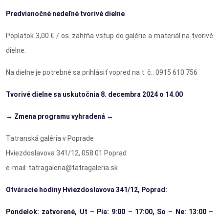
Predvianočné nedeľné tvorivé dielne
Poplatok 3,00 € / os. zahŕňa vstup do galérie a materiál na tvorivé
dielne.
Na dielne je potrebné sa prihlásiť vopred na t. č.: 0915 610 756
Tvorivé dielne sa uskutočnia 8. decembra 2024 o 14.00
↔ Zmena programu vyhradená ↔
Tatranská galéria v Poprade
Hviezdoslavova 341/12, 058 01 Poprad
e-mail: tatragaleria@tatragaleria.sk
Otváracie hodiny Hviezdoslavova 341/12, Poprad:
Pondelok: zatvorené, Ut – Pia: 9:00 – 17:00, So – Ne: 13:00 –