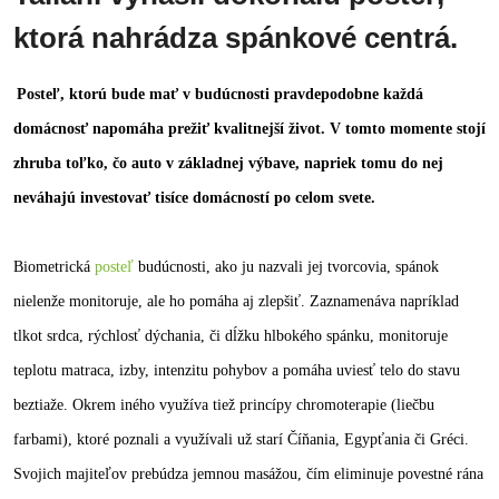
ktorá nahrádza spánkové centrá.
Posteľ, ktorú bude mať v budúcnosti pravdepodobne každá
domácnosť napomáha prežiť kvalitnejší život. V tomto momente stojí
zhruba toľko, čo auto v základnej výbave, napriek tomu do nej
neváhajú investovať tisíce domácností po celom svete.
Biometrická
posteľ
budúcnosti, ako ju nazvali jej tvorcovia, spánok
nielenže monitoruje, ale ho pomáha aj zlepšiť. Zaznamenáva napríklad
tlkot srdca, rýchlosť dýchania, či dĺžku hlbokého spánku, monitoruje
teplotu matraca, izby, intenzitu pohybov a pomáha uviesť telo do stavu
beztiaže. Okrem iného využíva tiež princípy chromoterapie (liečbu
farbami), ktoré poznali a využívali už starí Číňania, Egypťania či Gréci.
Svojich majiteľov prebúdza jemnou masážou, čím eliminuje povestné rána