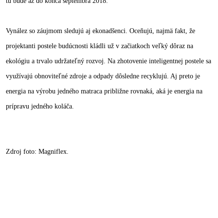
tu bude až do konca septembra 2018.
Vynález so záujmom sledujú aj ekonadšenci. Oceňujú, najmä fakt, že
projektanti postele budúcnosti kládli už v začiatkoch veľký dôraz na
ekológiu a trvalo udržateľný rozvoj. Na zhotovenie inteligentnej postele sa
využívajú obnoviteľné zdroje a odpady dôsledne recyklujú. Aj preto je
energia na výrobu jedného matraca približne rovnaká, aká je energia na
prípravu jedného koláča.
Zdroj foto: Magniflex.