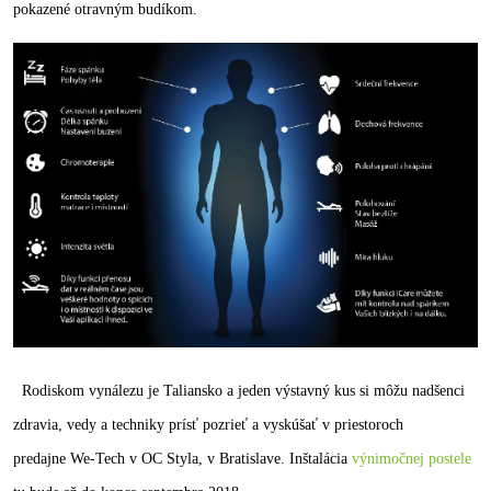
pokazené otravným budíkom.
Rodiskom vynálezu je Taliansko a jeden výstavný kus si môžu nadšenci
zdravia, vedy a techniky prísť pozrieť a vyskúšať v priestoroch
predajne We-Tech v OC Styla, v Bratislave. Inštalácia
výnimočnej postele