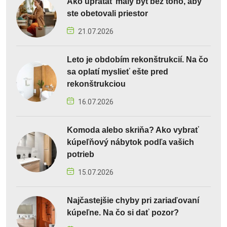
Ako upratať malý byt bez toho, aby
ste obetovali priestor
21.07.2026
Leto je obdobím rekonštrukcií. Na čo
sa oplatí myslieť ešte pred
rekonštrukciou
16.07.2026
Komoda alebo skriňa? Ako vybrať
kúpeľňový nábytok podľa vašich
potrieb
15.07.2026
Najčastejšie chyby pri zariaďovaní
kúpeľne. Na čo si dať pozor?