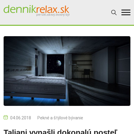
04.06.2018
Pekné a štýlové bývanie
Taliani vynašli dokonalú posteľ,