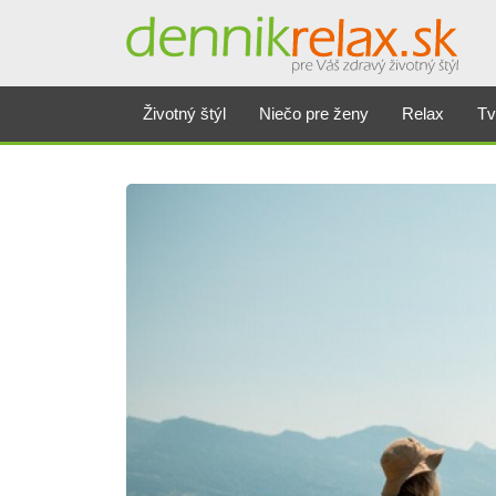
Životný štýl
Niečo pre ženy
Relax
Tv