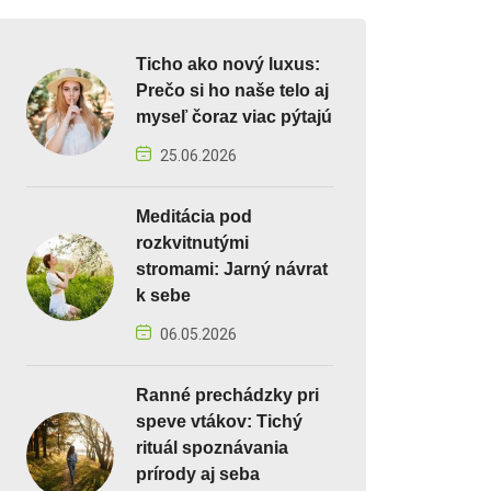
Ticho ako nový luxus:
Prečo si ho naše telo aj
myseľ čoraz viac pýtajú
25.06.2026
Meditácia pod
rozkvitnutými
stromami: Jarný návrat
k sebe
06.05.2026
Ranné prechádzky pri
speve vtákov: Tichý
rituál spoznávania
prírody aj seba