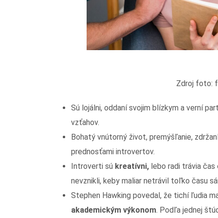
Zdroj foto: freepi
Sú lojálni, oddaní svojim blízkym a verní p
vzťahov.
Bohatý vnútorný život, premýšľanie, zdrža
prednosťami introvertov.
Introverti sú
kreatívni,
lebo radi trávia ča
nevznikli, keby maliar netrávil toľko času s
Stephen Hawking povedal, že tichí ľudia maj
akademickým výkonom
. Podľa jednej štú