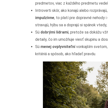
predmetov, viac z každého predmetu vedeli 
Introverti skôr, ako konajú alebo rozprávajú
impulzívne
, to platí pre dopravné nehody i 
stravujú, hýbu sa a doprajú si spánok vtedy,
Sú
dobrými lídrami
, pretože sa dokážu vži
detaily, čo im umožňuje viesť skupinu a do
Sú
menej ovplyvniteľní
vonkajším svetom, 
kritériá a spôsob, ako hľadať pravdu.