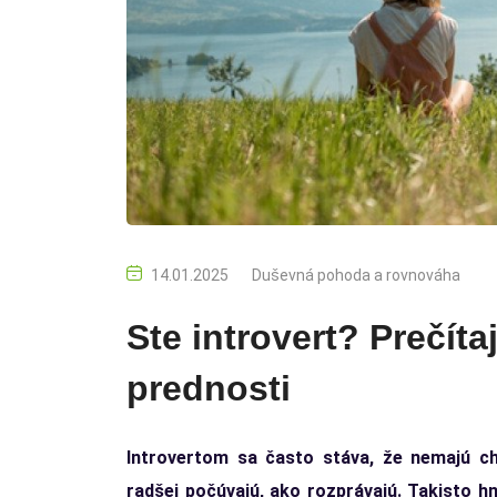
14.01.2025
Duševná pohoda a rovnováha
Ste introvert? Prečíta
prednosti
Introvertom sa často stáva, že nemajú ch
radšej počúvajú, ako rozprávajú. Takisto h