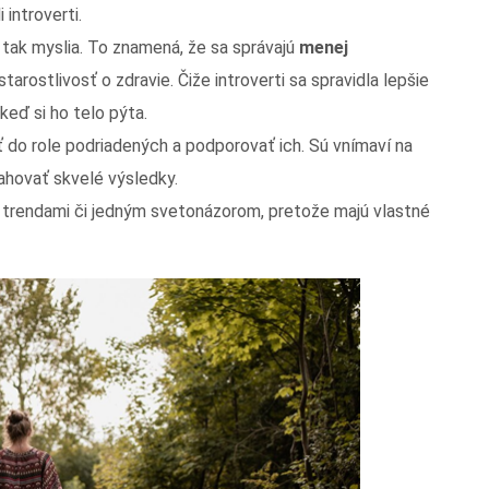
introverti.
, tak myslia. To znamená, že sa správajú
menej
starostlivosť o zdravie. Čiže introverti sa spravidla lepšie
 keď si ho telo pýta.
ť do role podriadených a podporovať ich. Sú vnímaví na
sahovať skvelé výsledky.
trendami či jedným svetonázorom, pretože majú vlastné