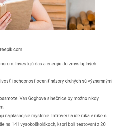
k.com
artnerom. Investujú čas a energiu do zmysluplných
nlivosť i schopnosť oceniť názory druhých sú významnými
s osamote. Van Goghove slnečnice by možno nikdy
ám.
ú najhlasnejšie myslenie. Introverzia ide ruka v ruke
s
die na 141 vysokoškolákoch, ktorí boli testovaní z 20