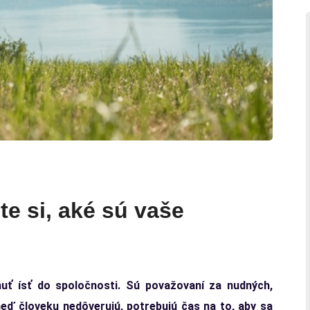
jte si, aké sú vaše
uť ísť do spoločnosti. Sú považovaní za nudných,
neď človeku nedôverujú, potrebujú čas na to, aby sa