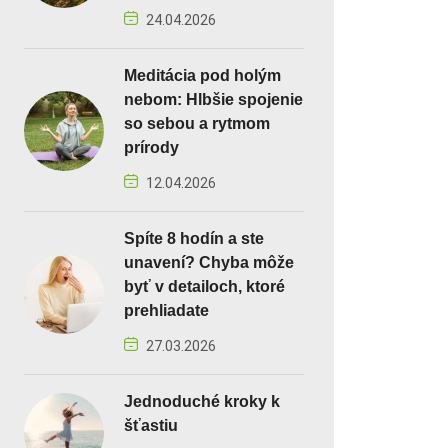
24.04.2026
Meditácia pod holým
nebom: Hlbšie spojenie
so sebou a rytmom
prírody
12.04.2026
Spíte 8 hodín a ste
unavení? Chyba môže
byť v detailoch, ktoré
prehliadate
27.03.2026
Jednoduché kroky k
šťastiu