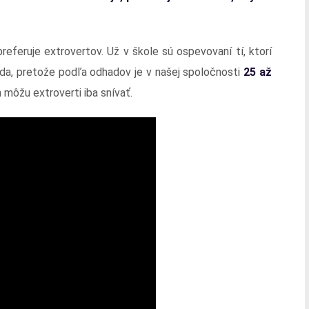
feruje extrovertov. Už v škole sú ospevovaní tí, ktorí
oda, pretože podľa odhadov je v našej spoločnosti
25 až
h môžu extroverti iba snívať.