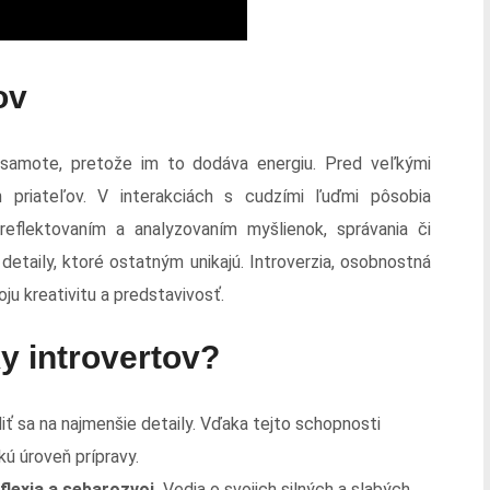
ov
osamote, pretože im to dodáva energiu. Pred veľkými
h priateľov. V interakciách s cudzími ľuďmi pôsobia
reflektovaním a analyzovaním myšlienok, správania či
detaily, ktoré ostatným unikajú. Introverzia, osobnostná
voju kreativitu a predstavivosť.
y introvertov?
iť sa na najmenšie detaily. Vďaka tejto schopnosti
kú úroveň prípravy.
lexia a sebarozvoj.
Vedia o svojich silných a slabých