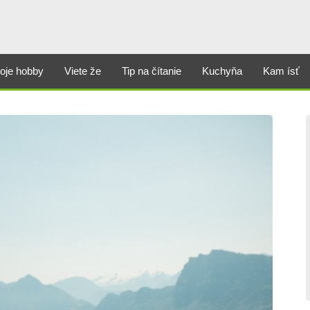
oje hobby
Viete že
Tip na čítanie
Kuchyňa
Kam ísť