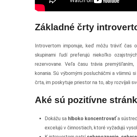
Základné črty introvert
Introvertom imponuje, keď môžu tráviť čas 
skupinami ľudí preferujú niekoľko ozajstnýc
rezervovane. Veľa času trávia premýšľaním, 
konania. Sú výbornými poslucháčmi a všimnú si 
črta, im poskytuje priestor na to, aby rozvíjali s
Aké sú pozitívne stránk
Dokážu sa
hlboko koncentrovať
a sústred
excelujú v činnostiach, ktoré vyžadujú vyso
K introvertom patrí
sebapoznanie, sebaref