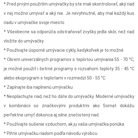
* Pred prvým použitím umývačky by ste mali skontrolovať, aký riad
v nej možno umývať a aký nie. Je nevyhnutné, aby mal každý kus
riadu v umývačke svoje miesto
* Všeobecne sa odporúča odstraňovať zvyšky jedla skôr, než riad
vložíte do umývačky
* Používajte úsporné umývacie cykly, kedykoľvek je to možné
* Okrem univerzálnych programov s teplotou umývania 55 - 70 °C,
je možné použiť i šetrné programy s rozsahom teploty 35 - 45 °C
alebo ekoprogram s teplotami v rozmedzí 50 - 55 °C.
* Zapínajte iba naplnenú umývačku
* Neoplachujte riad, než ho dáte do umývačky. Moderné umývačky
v kombinácii so značkovými produktmi ako Somat dokážu
perfektne umyť dokonca aj silne znečistený riad.
* Používajte sušenie vzduchom, ak ju vaša umývačka ponúka
* Plňte umývačku riadom podľa návodu výrobcu