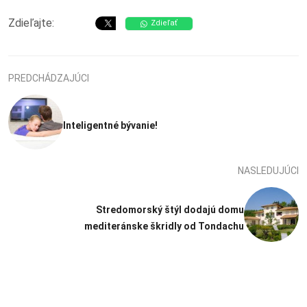
Zdieľajte:
Zdieľať
PREDCHÁDZAJÚCI
Inteligentné bývanie!
NASLEDUJÚCI
Stredomorský štýl dodajú domu
mediteránske škridly od Tondachu