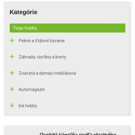
Kategórie
Tvoje hobby
Pekné a štýlové bývanie
Záhrada, rastliny a kvety
Zvieratá a domáci miláčikovia
Automagazín
Iné hobby
Osobitá kúpeľňa podľa vlastného