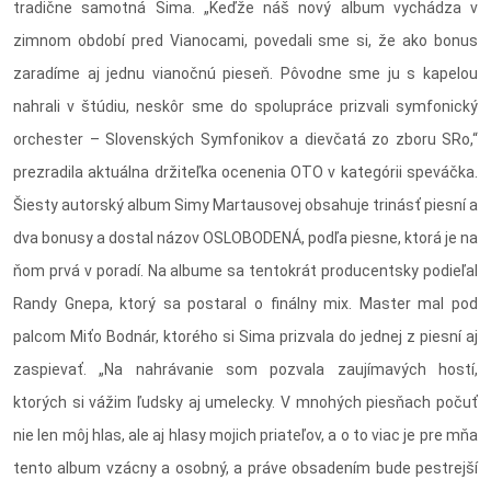
tradične samotná Sima. „Keďže náš nový album vychádza v
zimnom období pred Vianocami, povedali sme si, že ako bonus
zaradíme aj jednu vianočnú pieseň. Pôvodne sme ju s kapelou
nahrali v štúdiu, neskôr sme do spolupráce prizvali symfonický
orchester – Slovenských Symfonikov a dievčatá zo zboru SRo,“
prezradila aktuálna držiteľka ocenenia OTO v kategórii speváčka.
Šiesty autorský album Simy Martausovej obsahuje trinásť piesní a
dva bonusy a dostal názov OSLOBODENÁ, podľa piesne, ktorá je na
ňom prvá v poradí. Na albume sa tentokrát producentsky podieľal
Randy Gnepa, ktorý sa postaral o finálny mix. Master mal pod
palcom Miťo Bodnár, ktorého si Sima prizvala do jednej z piesní aj
zaspievať. „Na nahrávanie som pozvala zaujímavých hostí,
ktorých si vážim ľudsky aj umelecky. V mnohých piesňach počuť
nie len môj hlas, ale aj hlasy mojich priateľov, a o to viac je pre mňa
tento album vzácny a osobný, a práve obsadením bude pestrejší