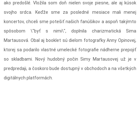
ako predošlé. Vložila som doň nielen svoje piesne, ale aj kúsok
svojho srdca. Keďže sme za posledné mesiace mali menej
koncertov, chceli sme potešiť našich fanúšikov a aspoň takýmto
spôsobom \"byť s nimi\", doplnila charizmatická Sima
Martausová. Obal aj booklet sú dielom fotografky Anny Opinovej,
ktorej sa podarilo vlastné umelecké fotografie nádherne prepojiť
so skladbami. Nový hudobný počin Simy Martausovej už je v
predpredaji, a čoskoro bude dostupný v obchodoch a na všetkých
digitálnych platformách.