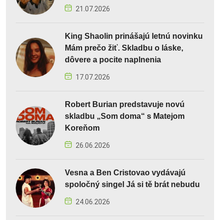
21.07.2026
King Shaolin prinášajú letnú novinku
Mám prečo žiť. Skladbu o láske,
dôvere a pocite naplnenia
17.07.2026
Robert Burian predstavuje novú
skladbu „Som doma“ s Matejom
Koreňom
26.06.2026
Vesna a Ben Cristovao vydávajú
spoločný singel Já si tě brát nebudu
24.06.2026