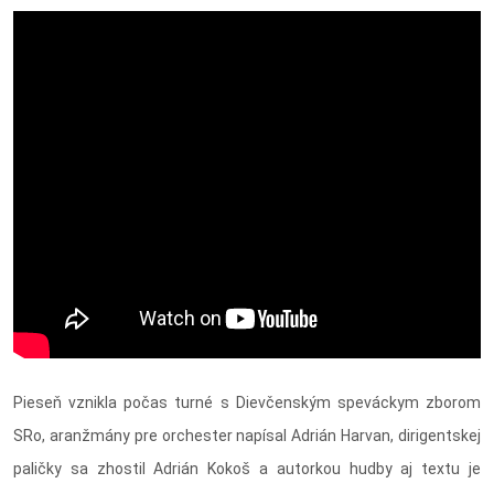
Pieseň vznikla počas turné s Dievčenským speváckym zborom
SRo, aranžmány pre orchester napísal Adrián Harvan, dirigentskej
paličky sa zhostil Adrián Kokoš a autorkou hudby aj textu je