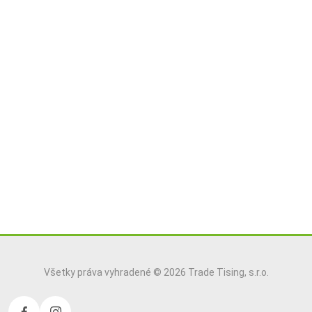
Všetky práva vyhradené © 2026 Trade Tising, s.r.o.