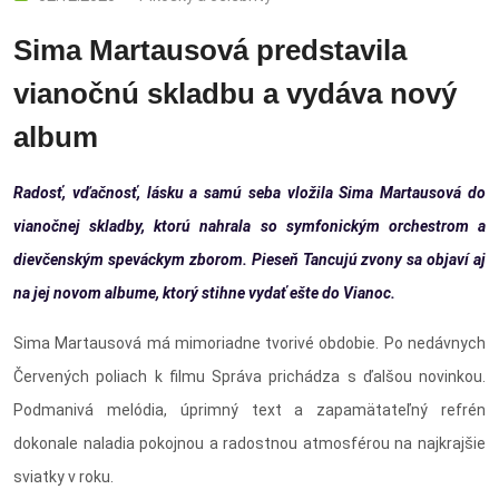
Sima Martausová predstavila
vianočnú skladbu a vydáva nový
album
Radosť, vďačnosť, lásku a samú seba vložila Sima Martausová do
vianočnej skladby, ktorú nahrala so symfonickým orchestrom a
dievčenským speváckym zborom. Pieseň Tancujú zvony sa objaví aj
na jej novom albume, ktorý stihne vydať ešte do Vianoc.
Sima Martausová má mimoriadne tvorivé obdobie. Po nedávnych
Červených poliach k filmu Správa prichádza s ďalšou novinkou.
Podmanivá melódia, úprimný text a zapamätateľný refrén
dokonale naladia pokojnou a radostnou atmosférou na najkrajšie
sviatky v roku.