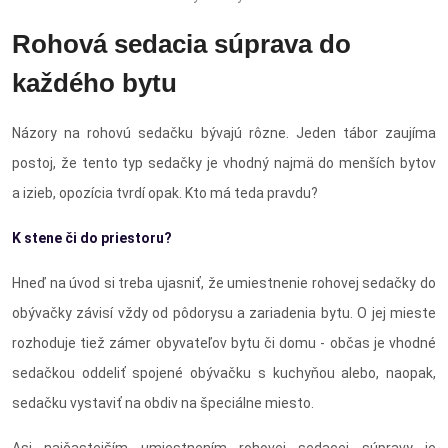
Rohová sedacia súprava do
každého bytu
Názory na rohovú sedačku bývajú rôzne. Jeden tábor zaujíma
postoj, že tento typ sedačky je vhodný najmä do menších bytov
a izieb, opozícia tvrdí opak. Kto má teda pravdu?
K stene či do priestoru?
Hneď na úvod si treba ujasniť, že umiestnenie rohovej sedačky do
obývačky závisí vždy od pôdorysu a zariadenia bytu. O jej mieste
rozhoduje tiež zámer obyvateľov bytu či domu - občas je vhodné
sedačkou oddeliť spojené obývačku s kuchyňou alebo, naopak,
sedačku vystaviť na obdiv na špeciálne miesto.
Asi najčastejším umiestnením rohovej sedacej súpravy je