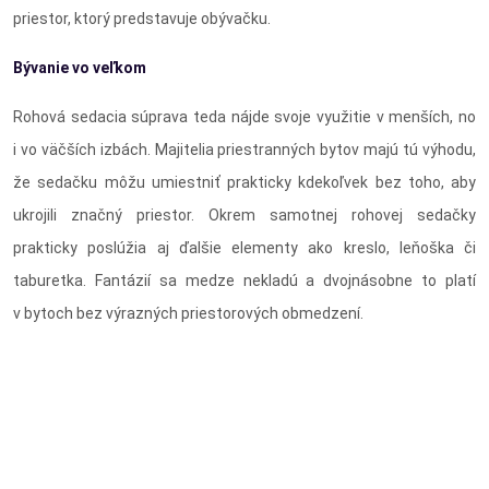
priestor, ktorý predstavuje obývačku.
Bývanie vo veľkom
Rohová sedacia súprava teda nájde svoje využitie v menších, no
i vo väčších izbách. Majitelia priestranných bytov majú tú výhodu,
že sedačku môžu umiestniť prakticky kdekoľvek bez toho, aby
ukrojili značný priestor. Okrem samotnej rohovej sedačky
prakticky poslúžia aj ďalšie elementy ako kreslo, leňoška či
taburetka. Fantázií sa medze nekladú a dvojnásobne to platí
v bytoch bez výrazných priestorových obmedzení.