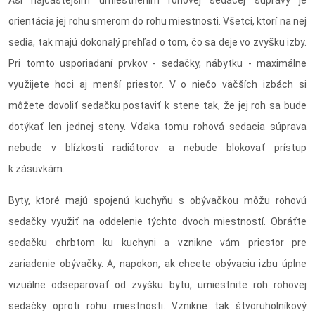
orientácia jej rohu smerom do rohu miestnosti. Všetci, ktorí na nej
sedia, tak majú dokonalý prehľad o tom, čo sa deje vo zvyšku izby.
Pri tomto usporiadaní prvkov - sedačky, nábytku - maximálne
využijete hoci aj menší priestor. V o niečo väčších izbách si
môžete dovoliť sedačku postaviť k stene tak, že jej roh sa bude
dotýkať len jednej steny. Vďaka tomu rohová sedacia súprava
nebude v blízkosti radiátorov a nebude blokovať prístup
k zásuvkám.
Byty, ktoré majú spojenú kuchyňu s obývačkou môžu rohovú
sedačky využiť na oddelenie týchto dvoch miestností. Obráťte
sedačku chrbtom ku kuchyni a vznikne vám priestor pre
zariadenie obývačky. A, napokon, ak chcete obývaciu izbu úplne
vizuálne odseparovať od zvyšku bytu, umiestnite roh rohovej
sedačky oproti rohu miestnosti. Vznikne tak štvoruholníkový