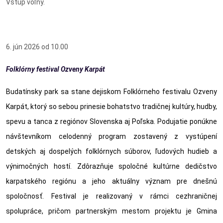
Vstup voľný.
6. jún 2026 od 10.00
Folklórny festival Ozveny Karpát
Budatínsky park sa stane dejiskom Folklórneho festivalu Ozveny
Karpát, ktorý so sebou prinesie bohatstvo tradičnej kultúry, hudby,
spevu a tanca z regiónov Slovenska aj Poľska. Podujatie ponúkne
návštevníkom celodenný program zostavený z vystúpení
detských aj dospelých folklórnych súborov, ľudových hudieb a
výnimočných hostí. Z
dôrazňuje spoločné kultúrne dedičstvo
karpatského regiónu a jeho aktuálny význam pre dnešnú
spoločnosť. Festival je realizovaný v rámci cezhraničnej
spolupráce, pričom partnerským mestom projektu je
Gmina