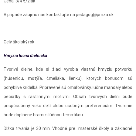
Cena: 3/4 €/žiak
V prípade záujmu nás kontaktujte na pedagog@pmza.sk.
Celý školský rok
Hmyzia lúčna dielnička
Tvorivé dielne, kde si žiaci vyrobia vlastnú hmyziu potvorku
(húsenicu, motýľa, čmeliaka, lienku), ktorých bonusom sú
pohyblivé krídelká. Pripravené sú omaľovánky, lúčne mandaly alebo
pečiatky s rastlinnými motívmi. Obsah tvorivých dielní bude
prispôsobený veku detí alebo osobným preferenciám. Tvorenie
bude doplnené hrami s lúčnou tematikou.
Dĺžka trvania je
30 min. Vhodné pre materské školy a základné