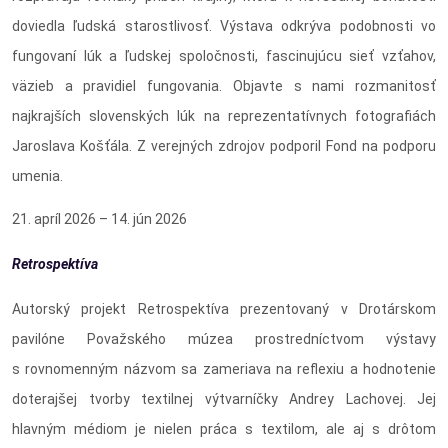
doviedla ľudská starostlivosť. Výstava odkrýva podobnosti vo
fungovaní lúk a ľudskej spoločnosti, fascinujúcu sieť vzťahov,
väzieb a pravidiel fungovania. Objavte s nami rozmanitosť
najkrajších slovenských lúk na reprezentatívnych fotografiách
Jaroslava Košťála. Z verejných zdrojov podporil Fond na podporu
umenia.
21. apríl 2026 – 14. jún 2026
Retrospektíva
Autorský projekt Retrospektíva prezentovaný v Drotárskom
pavilóne Považského múzea prostredníctvom výstavy
s rovnomenným názvom sa zameriava na reflexiu a hodnotenie
doterajšej tvorby textilnej výtvarníčky Andrey Lachovej. Jej
hlavným médiom je nielen práca s textilom, ale aj s drôtom