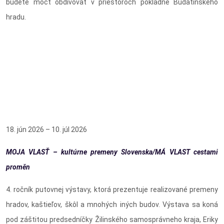
budete môcť obdivovať v priestoroch pokladne Budatínskeho
hradu.
18. jún 2026 – 10. júl 2026
MOJA VLASŤ – kultúrne premeny Slovenska/MÁ VLAST cestami
proměn
4. ročník putovnej výstavy, ktorá prezentuje realizované premeny
hradov, kaštieľov, škôl a mnohých iných budov. Výstava sa koná
pod záštitou predsedníčky Žilinského samosprávneho kraja, Eriky