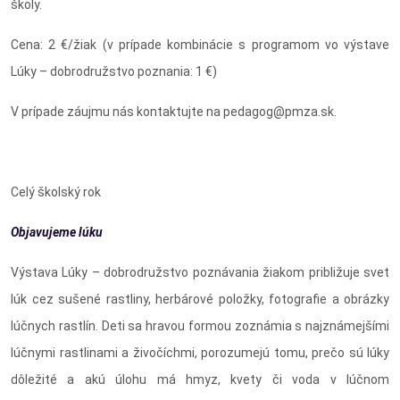
školy.
Cena: 2 €/žiak (v prípade kombinácie s programom vo výstave
Lúky – dobrodružstvo poznania: 1 €)
V prípade záujmu nás kontaktujte na pedagog@pmza.sk.
Celý školský rok
Objavujeme lúku
Výstava Lúky – dobrodružstvo poznávania žiakom približuje svet
lúk cez sušené rastliny, herbárové položky, fotografie a obrázky
lúčnych rastlín. Deti sa hravou formou zoznámia s najznámejšími
lúčnymi rastlinami a živočíchmi, porozumejú tomu, prečo sú lúky
dôležité a akú úlohu má hmyz, kvety či voda v lúčnom