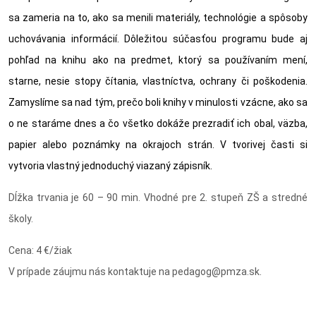
sa zameria na to, ako sa menili materiály, technológie a spôsoby
uchovávania informácií. Dôležitou súčasťou programu bude aj
pohľad na knihu ako na predmet, ktorý sa používaním mení,
starne, nesie stopy čítania, vlastníctva, ochrany či poškodenia.
Zamyslíme sa nad tým, prečo boli knihy v minulosti vzácne, ako sa
o ne staráme dnes a čo všetko dokáže prezradiť ich obal, väzba,
papier alebo poznámky na okrajoch strán. V tvorivej časti si
vytvoria vlastný jednoduchý viazaný zápisník.
Dĺžka trvania je
60 – 90 min. Vhodné pre 2. stupeň ZŠ a stredné
školy.
Cena:
4 €/žiak
V prípade záujmu nás kontaktuje na pedagog@pmza.sk.