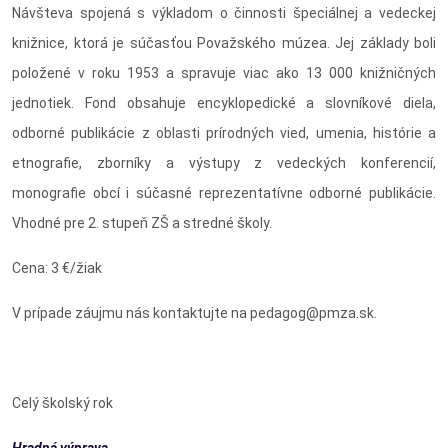
Návšteva spojená s výkladom o činnosti špeciálnej a vedeckej
knižnice, ktorá je súčasťou Považského múzea. Jej základy boli
položené v roku 1953 a spravuje viac ako 13 000 knižničných
jednotiek. Fond obsahuje encyklopedické a slovníkové diela,
odborné publikácie z oblasti prírodných vied, umenia, histórie a
etnografie, zborníky a výstupy z vedeckých konferencií,
monografie obcí i súčasné reprezentatívne odborné publikácie.
Vhodné pre 2. stupeň ZŠ a stredné školy.
Cena: 3 €/žiak
V prípade záujmu nás kontaktujte na pedagog@pmza.sk.
Celý školský rok
Hradná výprava