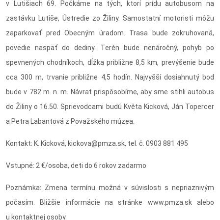
v Lutišiach 69. Počkáme na tých, ktorí prídu autobusom na
zastávku Lutiše, Ústredie zo Žiliny. Samostatní motoristi môžu
zaparkovať pred Obecným úradom. Trasa bude zokruhovaná,
povedie naspäť do dediny. Terén bude nenáročný, pohyb po
spevnených chodníkoch, dĺžka približne 8,5 km, prevýšenie bude
cca 300 m, trvanie približne 4,5 hodín. Najvyšší dosiahnutý bod
bude v 782 m. n. m. Návrat prispôsobíme, aby sme stihli autobus
do Žiliny o 16.50. Sprievodcami budú Květa Kicková, Ján Topercer
a Petra Labantová z Považského múzea.
Kontakt: K. Kicková,
kickova@pmza.sk
, tel. č. 0903 881 495
Vstupné: 2 €/osoba, deti do 6 rokov zadarmo
Poznámka: Zmena termínu možná v súvislosti s nepriaznivým
počasím. Bližšie informácie na stránke www.pmza.sk alebo
u kontaktnej osoby.