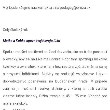
V prípade záujmu nás kontaktuje na pedagog@pmza.sk.
Celý školský rok
Maťko a Kubko spoznávajú svoju lúku
Spolu s malými pastiermi sa žiaci dozvedia, ako sa treba postarať
o ovečky, aby sa na lúke mali dobre. Popritom spoznajú niekoľko
kvietkov a zvieratiek, ktoré tam tiež rastú a žijú. Zoznámia sa aj
s hmyzími bábätkami. Aktivity sa realizujú vo výstave Lúky –
dobrodružstvo poznávania na Budatínskom hrade. V prípade
záujmu je možnosť tvorivej dielničky, v ktorej si deti vyrobia
vlastné lúčne kvietky. Dĺžka trvania je 45 – 75 min. Vhodné pre
materské školy.