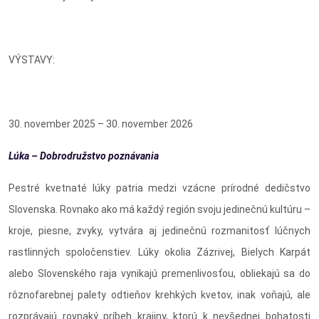
VÝSTAVY:
30. november 2025 – 30. november 2026
Lúka – Dobrodružstvo poznávania
Pestré kvetnaté lúky patria medzi vzácne prírodné dedičstvo
Slovenska. Rovnako ako má každý región svoju jedinečnú kultúru –
kroje, piesne, zvyky, vytvára aj jedinečnú rozmanitosť lúčnych
rastlinných spoločenstiev. Lúky okolia Zázrivej, Bielych Karpát
alebo Slovenského raja vynikajú premenlivosťou, obliekajú sa do
rôznofarebnej palety odtieňov krehkých kvetov, inak voňajú, ale
rozprávajú rovnaký príbeh krajiny, ktorú k nevšednej bohatosti