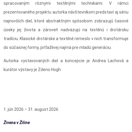
spracovaným rôznymi textilnými technikami. V rámci
prezentovaného projektu autorka návštevníkom predstaví aj sériu
najnovších diel, ktoré abstraktným spôsobom zobrazujú časové
úseky jej života a zároveň nadväzujú na textilnú i drotársku
tradíciu. Klasické drotárske a textilné remeslo v nich transformuje
do súčasnej formy, príťažlivej najmä pre mladú generáciu.
Autorka vystavovaných diel a koncepcie je
Andrea Lachová a
kurátor výstavy je Zdeno Hogh.
1. jún 2026 – 31. august 2026
Živena v Žiline