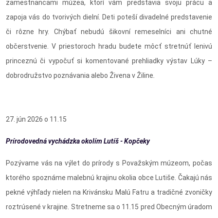
zamestnancami múzea, ktorí vám predstavia svoju prácu a
zapoja vás do tvorivých dielní. Deti poteší divadelné predstavenie
či rôzne hry. Chýbať nebudú šikovní remeselníci ani chutné
občerstvenie. V priestoroch hradu budete môcť stretnúť lenivú
princeznú či vypočuť si komentované prehliadky výstav
Lúky –
dobrodružstvo poznávania
alebo
Živena v Žiline
.
27. jún 2026 o 11.15
Prírodovedná vychádzka okolím Lutíš - Kopčeky
Pozývame vás na výlet do prírody s Považským múzeom, počas
ktorého spoznáme malebnú krajinu okolia obce Lutiše. Čakajú nás
pekné výhľady nielen na Krivánsku Malú Fatru a tradičné zvoničky
roztrúsené v krajine. Stretneme sa o 11.15 pred Obecným úradom