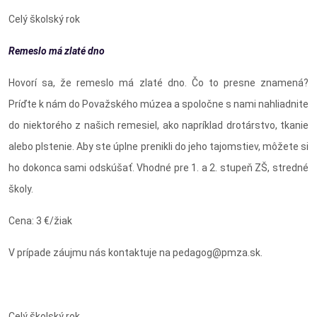
Celý školský rok
Remeslo má zlaté dno
Hovorí sa, že remeslo má zlaté dno. Čo to presne znamená?
Príďte k nám do Považského múzea a spoločne s nami nahliadnite
do niektorého z našich remesiel, ako napríklad drotárstvo, tkanie
alebo plstenie. Aby ste úplne prenikli do jeho tajomstiev, môžete si
ho dokonca sami odskúšať. Vhodné pre 1. a 2. stupeň ZŠ, stredné
školy.
Cena: 3 €/žiak
V prípade záujmu nás kontaktuje na pedagog@pmza.sk.
Celý školský rok