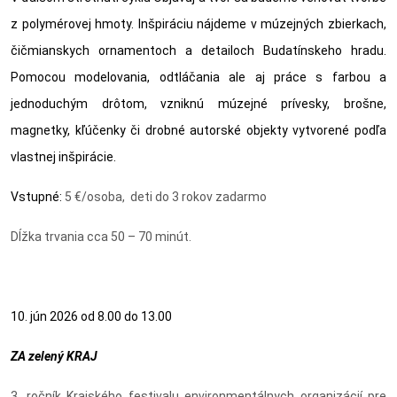
z polymérovej hmoty. Inšpiráciu nájdeme v múzejných zbierkach,
čičmianskych ornamentoch a detailoch Budatínskeho hradu.
Pomocou modelovania, odtláčania ale aj práce s farbou a
jednoduchým drôtom, vzniknú múzejné prívesky, brošne,
magnetky, kľúčenky či drobné autorské objekty vytvorené podľa
vlastnej inšpirácie.
Vstupné:
5 €/osoba, deti do 3 rokov zadarmo
Dĺžka trvania cca 50 – 70 minút.
10. jún 2026 od 8.00 do 13.00
ZA zelený KRAJ
3. ročník Krajského festivalu environmentálnych organizácií pre