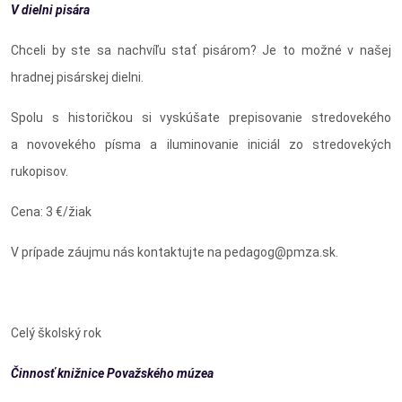
V dielni pisára
Chceli by ste sa nachvíľu stať pisárom? Je to možné v našej
hradnej pisárskej dielni.
Spolu s historičkou si vyskúšate prepisovanie stredovekého
a novovekého písma a iluminovanie iniciál zo stredovekých
rukopisov.
Cena: 3 €/žiak
V prípade záujmu nás kontaktujte na pedagog@pmza.sk.
Celý školský rok
Činnosť knižnice Považského múzea