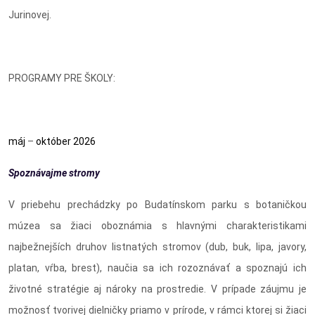
Jurinovej.
PROGRAMY PRE ŠKOLY:
máj
–
október 2026
Spoznávajme stromy
V priebehu prechádzky po Budatínskom parku s botaničkou
múzea sa žiaci oboznámia s hlavnými charakteristikami
najbežnejších druhov listnatých stromov (dub, buk, lipa, javory,
platan, vŕba, brest), naučia sa ich rozoznávať a spoznajú ich
životné stratégie aj nároky na prostredie. V prípade záujmu je
možnosť tvorivej dielničky priamo v prírode, v rámci ktorej si žiaci