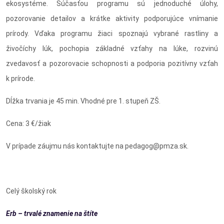
ekosystéme. Súčasťou programu sú jednoduché úlohy,
pozorovanie detailov a krátke aktivity podporujúce vnímanie
prírody. Vďaka programu žiaci spoznajú vybrané rastliny a
živočíchy lúk, pochopia základné vzťahy na lúke, rozvinú
zvedavosť a pozorovacie schopnosti a podporia pozitívny vzťah
k prírode.
Dĺžka trvania je 45 min. Vhodné pre 1. stupeň ZŠ.
Cena: 3 €/žiak
V prípade záujmu nás kontaktujte na pedagog@pmza.sk.
Celý školský rok
Erb – trvalé znamenie na štíte