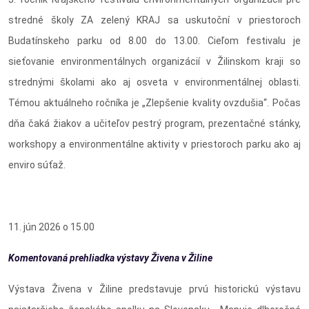
stredné školy ZA zelený KRAJ sa uskutoční v priestoroch
Budatínskeho parku od 8.00 do 13.00. Cieľom festivalu je
sieťovanie environmentálnych organizácií v Žilinskom kraji so
strednými školami ako aj osveta v environmentálnej oblasti.
Témou aktuálneho ročníka je „Zlepšenie kvality ovzdušia“. Počas
dňa čaká žiakov a učiteľov pestrý program, prezentačné stánky,
workshopy a environmentálne aktivity v priestoroch parku ako aj
enviro súťaž.
11. jún 2026 o 15.00
Komentovaná prehliadka výstavy Živena v Žiline
Výstava Živena v Žiline predstavuje prvú historickú výstavu