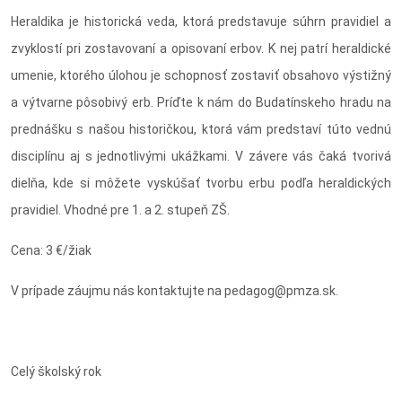
Heraldika je historická veda, ktorá predstavuje súhrn pravidiel a
zvyklostí pri zostavovaní a opisovaní erbov. K nej patrí heraldické
umenie, ktorého úlohou je schopnosť zostaviť obsahovo výstižný
a výtvarne pôsobivý erb. Príďte k nám do Budatínskeho hradu na
prednášku s našou historičkou, ktorá vám predstaví túto vednú
disciplínu aj s jednotlivými ukážkami. V závere vás čaká tvorivá
dielňa, kde si môžete vyskúšať tvorbu erbu podľa heraldických
pravidiel. Vhodné pre 1. a 2. stupeň ZŠ.
Cena: 3 €/žiak
V prípade záujmu nás kontaktujte na pedagog@pmza.sk.
Celý školský rok