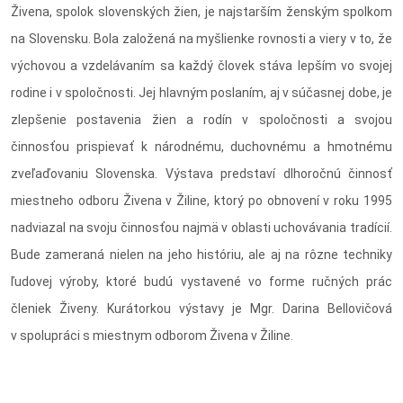
Živena, spolok slovenských žien, je najstarším ženským spolkom
na Slovensku. Bola založená na myšlienke rovnosti a viery v to, že
výchovou a vzdelávaním sa každý človek stáva lepším vo svojej
rodine i v spoločnosti. Jej hlavným poslaním, aj v súčasnej dobe, je
zlepšenie postavenia žien a rodín v spoločnosti a svojou
činnosťou prispievať k národnému, duchovnému a hmotnému
zveľaďovaniu Slovenska. Výstava predstaví dlhoročnú činnosť
miestneho odboru Živena v Žiline, ktorý po obnovení v roku 1995
nadviazal na svoju činnosťou najmä v oblasti uchovávania tradícií.
Bude zameraná nielen na jeho históriu, ale aj na rôzne techniky
ľudovej výroby, ktoré budú vystavené vo forme ručných prác
členiek Živeny. Kurátorkou výstavy je Mgr. Darina Bellovičová
v spolupráci s miestnym odborom Živena v Žiline.