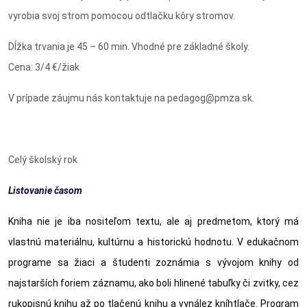
vyrobia svoj strom pomocou odtlačku kôry stromov.
Dĺžka trvania je
45 – 60 min. Vhodné pre základné školy.
Cena: 3/4 €/žiak
V prípade záujmu nás kontaktuje na pedagog@pmza.sk.
Celý školský rok
Listovanie časom
Kniha nie je iba nositeľom textu, ale aj predmetom, ktorý má
vlastnú materiálnu, kultúrnu a historickú hodnotu. V edukačnom
programe sa žiaci a študenti zoznámia s vývojom knihy od
najstarších foriem záznamu, ako boli hlinené tabuľky či zvitky, cez
rukopisnú knihu až po tlačenú knihu a vynález kníhtlače. Program