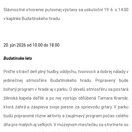
Slávnostné otvorenie putovnej výstavy sa uskutoční 19. 6. o 14.00
v kaplnke Budatínskeho hradu.
20. jún 2026 od 10.00 do 18.00
Budatínske leto
Príďte stráviť deň plný hudby, oddychu, tvorivosti a dobrej nálady v
jedinečnej atmosfére Budatínskeho hradu. Pripravený bude
bohatý program v hrade aj v parku. O skvelú atmosféru sa postará
žilinská kapela
deFilé
a po nej vystúpi obľúbená
Tamara Kramár
,
ktorá zahrá a zaspieva svoje piesne za sprievodu gitary. V parku
budú pripravené rôzne aktivity a zaujímavý program počas celého
dňa pre malých aj veľkých. V múzejnom mestečku sa stretnete so