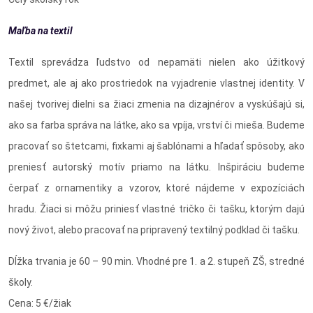
Maľba na textil
Textil sprevádza ľudstvo od nepamäti nielen ako úžitkový
predmet, ale aj ako prostriedok na vyjadrenie vlastnej identity. V
našej tvorivej dielni sa žiaci zmenia na dizajnérov a vyskúšajú si,
ako sa farba správa na látke, ako sa vpíja, vrství či mieša. Budeme
pracovať so štetcami, fixkami aj šablónami a hľadať spôsoby, ako
preniesť autorský motív priamo na látku. Inšpiráciu budeme
čerpať z ornamentiky a vzorov, ktoré nájdeme v expozíciách
hradu. Žiaci si môžu priniesť vlastné tričko či tašku, ktorým dajú
nový život, alebo pracovať na pripravený textilný podklad či tašku.
Dĺžka trvania je
60 – 90 min. Vhodné pre 1. a 2. stupeň ZŠ, stredné
školy.
Cena: 5 €/žiak