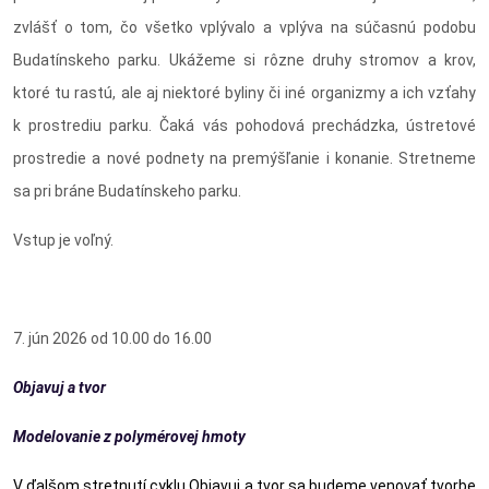
zvlášť o tom, čo všetko vplývalo a vplýva na súčasnú podobu
Budatínskeho parku. Ukážeme si rôzne druhy stromov a krov,
ktoré tu rastú, ale aj niektoré byliny či iné organizmy a ich vzťahy
k prostrediu parku. Čaká vás pohodová prechádzka, ústretové
prostredie a nové podnety na premýšľanie i konanie. Stretneme
sa pri bráne Budatínskeho parku.
Vstup je voľný.
7. jún 2026 od 10.00 do 16.00
Objavuj a tvor
Modelovanie z polymérovej hmoty
V ďalšom stretnutí cyklu Objavuj a tvor sa budeme venovať tvorbe