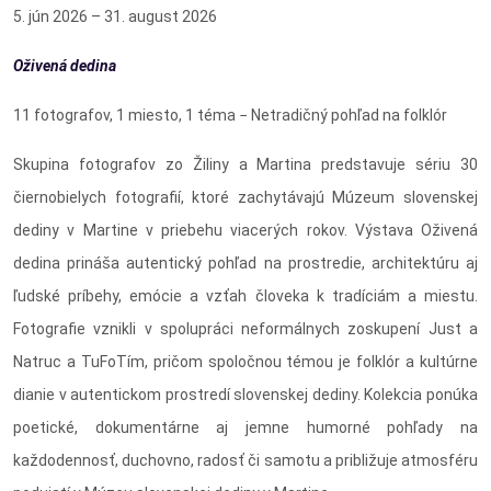
5. jún 2026 – 31. august 2026
Oživená dedina
11 fotografov, 1 miesto, 1 téma ­− Netradičný pohľad na folklór
Skupina fotografov zo Žiliny a Martina predstavuje sériu 30
čiernobielych fotografií, ktoré zachytávajú Múzeum slovenskej
dediny v Martine v priebehu viacerých rokov. Výstava Oživená
dedina prináša autentický pohľad na prostredie, architektúru aj
ľudské príbehy, emócie a vzťah človeka k tradíciám a miestu.
Fotografie vznikli v spolupráci neformálnych zoskupení Just a
Natruc a TuFoTím, pričom spoločnou témou je folklór a kultúrne
dianie v autentickom prostredí slovenskej dediny. Kolekcia ponúka
poetické, dokumentárne aj jemne humorné pohľady na
každodennosť, duchovno, radosť či samotu a približuje atmosféru