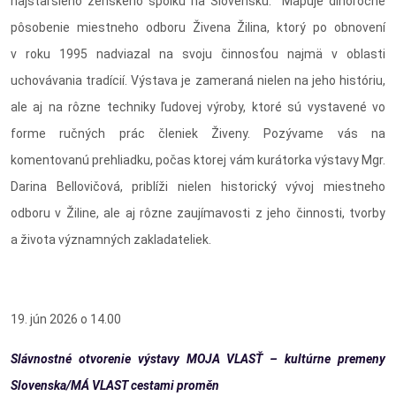
najstaršieho ženského spolku na Slovensku. Mapuje dlhoročné
pôsobenie miestneho odboru Živena Žilina, ktorý po obnovení
v roku 1995 nadviazal na svoju činnosťou najmä v oblasti
uchovávania tradícií. Výstava je zameraná nielen na jeho históriu,
ale aj na rôzne techniky ľudovej výroby, ktoré sú vystavené vo
forme ručných prác členiek Živeny. Pozývame vás na
komentovanú prehliadku, počas ktorej vám kurátorka výstavy Mgr.
Darina Bellovičová, priblíži nielen historický vývoj miestneho
odboru v Žiline, ale aj rôzne zaujímavosti z jeho činnosti, tvorby
a života významných zakladateliek.
19. jún 2026 o 14.00
Slávnostné otvorenie výstavy MOJA VLASŤ – kultúrne premeny
Slovenska/MÁ VLAST cestami proměn