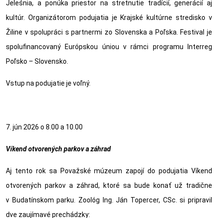
Jeleśnia
, a ponúka priestor na stretnutie tradícií, generácií aj
kultúr. Organizátorom podujatia je
Krajské kultúrne stredisko v
Žiline
v spolupráci s partnermi
zo Slovenska a Poľska
. Festival je
spolufinancovaný Európskou úniou v rámci programu
Interreg
Poľsko – Slovensko
.
Vstup na podujatie
je voľný
.
7. jún 2026 o 8.00 a 10.00
Víkend otvorených parkov a záhrad
Aj tento rok sa Považské múzeum zapojí do podujatia Víkend
otvorených parkov a záhrad, ktoré sa bude konať už tradične
v Budatínskom parku. Zoológ
Ing. Ján Topercer, CSc.
si pripravil
dve zaujímavé prechádzky: