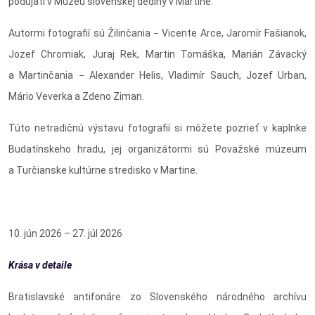
podujatí v Múzeu slovenskej dediny v Martine.
Autormi fotografií sú Žilinčania − Vicente Arce, Jaromír Fašianok,
Jozef Chromiak, Juraj Rek, Martin Tomáška, Marián Závacký
a Martinčania − Alexander Helis, Vladimír Sauch, Jozef Urban,
Mário Veverka a Zdeno Ziman.
Túto netradičnú výstavu fotografií si môžete pozrieť v kaplnke
Budatínskeho hradu, jej organizátormi sú Považské múzeum
a Turčianske kultúrne stredisko v Martine.
10. jún 2026 – 27. júl 2026
Krása v detaile
Bratislavské antifonáre zo Slovenského národného archívu