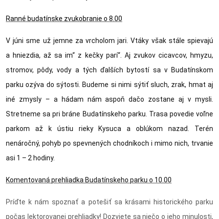
Ranné budatínske zvukobranie o 8.00
V júni sme už jemne za vrcholom jari. Vtáky však stále spievajú
a hniezdia, až sa im“ z kečky parí“. Aj zvukov cicavcov, hmyzu,
stromov, pôdy, vody a tých ďalších bytostí sa v Budatínskom
parku ozýva do sýtosti. Budeme si nimi sýtiť sluch, zrak, hmat aj
iné zmysly – a hádam nám aspoň dačo zostane aj v mysli.
Stretneme sa pri bráne Budatínskeho parku. Trasa povedie voľne
parkom až k ústiu rieky Kysuca a oblúkom nazad. Terén
nenáročný, pohyb po spevnených chodníkoch i mimo nich, trvanie
asi 1 – 2 hodiny.
Komentovaná prehliadka Budatínskeho parku o 10.00
Príďte k nám spoznať a potešiť sa krásami historického parku
počas lektorovanej prehliadky! Dozviete sa niečo o jeho minulosti,