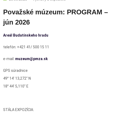
Považské múzeum: PROGRAM –
jún 2026
Areál Budatínskeho hradu
telefón: +421 41/ 500 15 11
e-mail:
muzeum@pmza.sk
GPS súradnice
49° 14′ 13,272″ N
18° 44′ 5,110″ E
STÁLA EXPOZÍCIA: