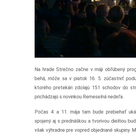
Na hrade Strečno začne v máji obľúbený prog
behá, môže sa v piatok 16. 5. zúčastniť pod
ktorého pretekári zdolajú 151 schodov do str
prichádzajú s novinkou Remeselná nedeľa.
Počas 4. a 11. mája tam bude prebiehať uká
spojený aj s prednáškou a tvorivou dielňou bud
však výhradne pre vopred objednané skupiny. 