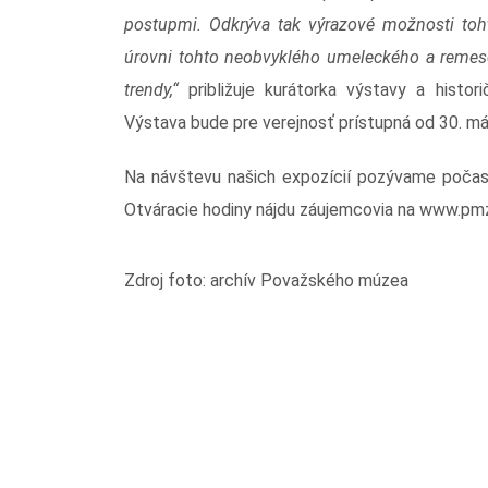
postupmi. Odkrýva tak výrazové možnosti toht
úrovni tohto neobvyklého umeleckého a remese
trendy,“
približuje kurátorka výstavy a histo
Výstava bude pre verejnosť prístupná od 30. má
Na návštevu našich expozícií pozývame počas 
Otváracie hodiny nájdu záujemcovia na www.pmz
Zdroj foto: archív Považského múzea