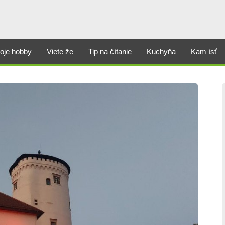
oje hobby
Viete že
Tip na čítanie
Kuchyňa
Kam ísť