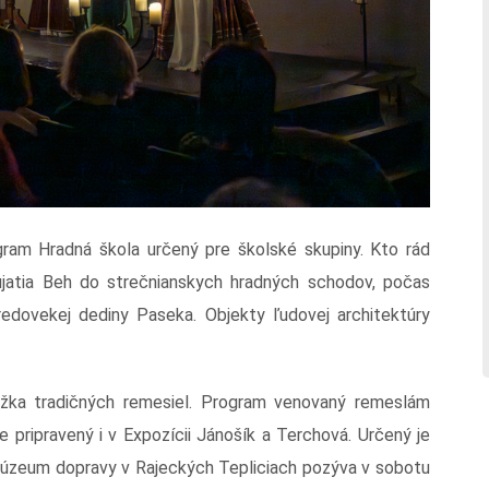
ram Hradná škola určený pre školské skupiny. Kto rád
ujatia Beh do strečnianskych hradných schodov, počas
edovekej dediny Paseka. Objekty ľudovej architektúry
žka tradičných remesiel. Program venovaný remeslám
e pripravený i v Expozícii Jánošík a Terchová. Určený je
Múzeum dopravy v Rajeckých Tepliciach pozýva v sobotu