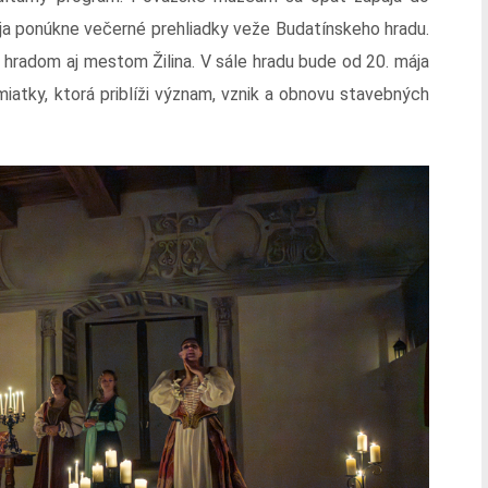
ája ponúkne večerné prehliadky veže Budatínskeho hradu.
 hradom aj mestom Žilina. V sále hradu bude od 20. mája
atky, ktorá priblíži význam, vznik a obnovu stavebných