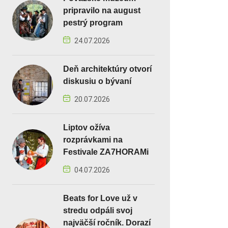
pripravilo na august
pestrý program
24.07.2026
Deň architektúry otvorí
diskusiu o bývaní
20.07.2026
Liptov ožíva
rozprávkami na
Festivale ZA7HORAMi
04.07.2026
Beats for Love už v
stredu odpáli svoj
najväčší ročník. Dorazí