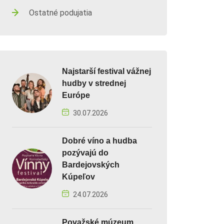
Ostatné podujatia
Najstarší festival vážnej
hudby v strednej
Európe
30.07.2026
Dobré víno a hudba
pozývajú do
Bardejovských
Kúpeľov
24.07.2026
Považské múzeum