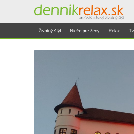
Životný štýl
Niečo pre ženy
Relax
Tv