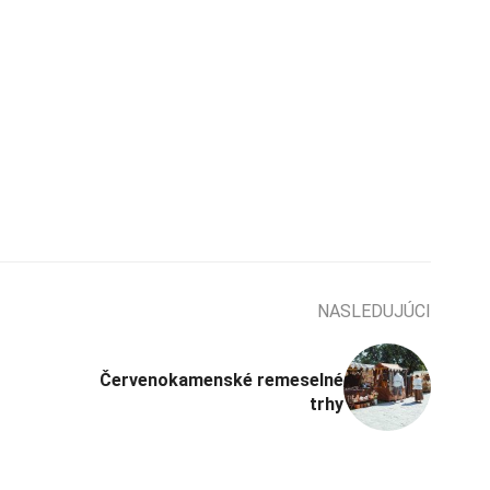
NASLEDUJÚCI
Červenokamenské remeselné
trhy