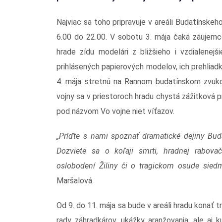
Najviac sa toho pripravuje v areáli Budatínske
6.00 do 22.00. V sobotu 3. mája čaká záujemc
hrade zídu modelári z bližšieho i vzdialenejš
prihlásených papierových modelov, ich prehliadku
4. mája stretnú na Rannom budatínskom zvukobr
vojny sa v priestoroch hradu chystá zážitková
pod názvom Vo vojne niet víťazov.
„Príďte s nami spoznať dramatické dejiny Bud
Dozviete sa o koľaji smrti, hradnej rabova
oslobodení Žiliny či o tragickom osude sied
Maršalová.
Od 9. do 11. mája sa bude v areáli hradu konať tr
rady záhradkárov, ukážky aranžovania, ale aj