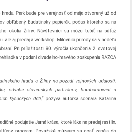
ho hradu. Park bude pre verejnosť od mája otvorený už od
ov obľúbený Budatínsky papierák, počas ktorého sa na
ieho okolia Žiliny. Návštevníci sa môžu tešiť na súťaž
, ale aj predaj a workshop. Milovníci prírody sa v nedeľu
aní. Pri príležitosti 80. výročia ukončenia 2. svetovej
 prehliadka v podaní divadelno-hravého zoskupenia RAZCA
atínskeho hradu a Žiliny na pozadí vojnových udalostí.
čke, odvahe slovenských partizánov, bombardovaní a
mich kysuckých detí,“
pozýva autorka scenára Katarína
adičné podujatie Jarná krása, ktoré láka na predaj rastlín,
 kultúrny program. Považské múzeum sa opäť zapája do