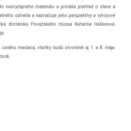
o nezvyčajného materiálu a prináša prehľad o stave a
lného odvetia a naznačuje jeho perspektívy a vývojové
rička drotárska Považského múzea Katarína Hallonová.
ja.
celého mesiaca, všetky budú otvorené aj 1. a 8. mája.
a.sk.