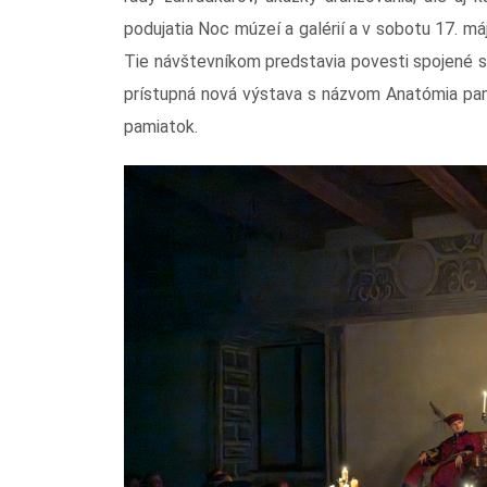
podujatia Noc múzeí a galérií a v sobotu 17. m
Tie návštevníkom predstavia povesti spojené s
prístupná nová výstava s názvom Anatómia pami
pamiatok.