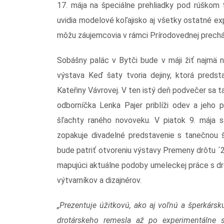
17. mája na špeciálne prehliadky pod rúškom 
uvidia modelové koľajisko aj všetky ostatné ex
môžu záujemcovia v rámci Prírodovednej prech
Sobášny palác v Bytči bude v máji žiť najmä 
výstava Keď šaty tvoria dejiny, ktorá predst
Kateřiny Vávrovej. V ten istý deň podvečer sa
odborníčka Lenka Pajer priblíži odev a jeho 
šľachty raného novoveku. V piatok 9. mája 
zopakuje divadelné predstavenie s tanečnou
bude patriť otvoreniu výstavy Premeny drôtu ´
mapujúci aktuálne podoby umeleckej práce s dr
výtvarníkov a dizajnérov.
„Prezentuje úžitkovú, ako aj voľnú a šperkárs
drotárskeho remesla až po experimentálne 