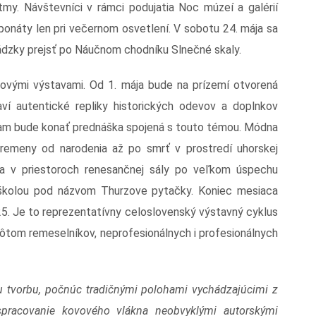
tmy. Návštevníci v rámci podujatia Noc múzeí a galérií
ponáty len pri večernom osvetlení. V sobotu 24. mája sa
ádzky prejsť po Náučnom chodníku Slnečné skaly.
novými výstavami. Od 1. mája bude na prízemí otvorená
aví autentické repliky historických odevov a doplnkov
 tam bude konať prednáška spojená s touto témou. Módna
premeny od narodenia až po smrť v prostredí uhorskej
sa v priestoroch renesančnej sály po veľkom úspechu
 školou pod názvom Thurzove pytačky. Koniec mesiaca
25. Je to reprezentatívny celoslovenský výstavný cyklus
ôtom remeselníkov, neprofesionálnych i profesionálnych
ku tvorbu, počnúc tradičnými polohami vychádzajúcimi z
spracovanie kovového vlákna neobvyklými autorskými